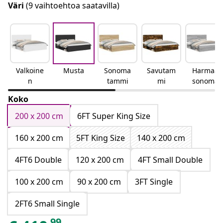
Väri
(9 vaihtoehtoa saatavilla)
Valkoine
Musta
Sonoma
Savutam
Harmaa
n
tammi
mi
sonoma
Koko
200 x 200 cm
6FT Super King Size
160 x 200 cm
5FT King Size
140 x 200 cm
4FT6 Double
120 x 200 cm
4FT Small Double
100 x 200 cm
90 x 200 cm
3FT Single
2FT6 Small Single
99