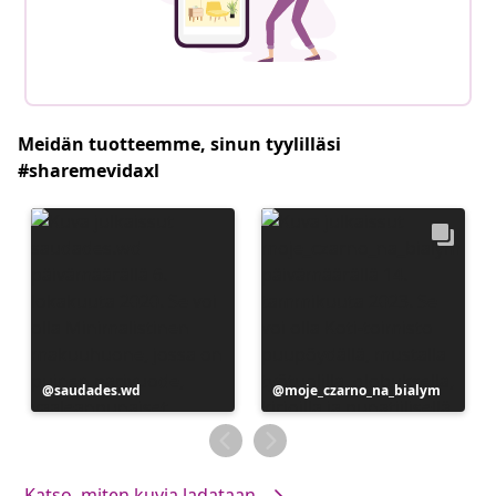
Meidän tuotteemme, sinun tyylilläsi
#sharemevidaxl
Julkaissut
saudades.wd
Julkaissut
moje_czarno_na_bialym
Katso, miten kuvia ladataan