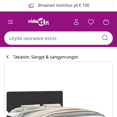
Edellinen
Seuraava
Ilmainen toimitus yli € 100
Takaisin: Sängyt & sängynrungot
Keittiökokoelm
#sharemevidaxl