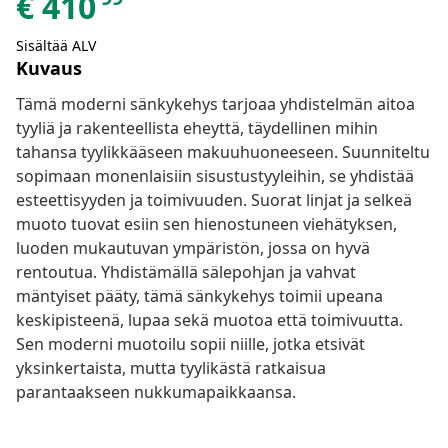
€
410
Sisältää ALV
Kuvaus
Tämä moderni sänkykehys tarjoaa yhdistelmän aitoa
tyyliä ja rakenteellista eheyttä, täydellinen mihin
tahansa tyylikkääseen makuuhuoneeseen. Suunniteltu
sopimaan monenlaisiin sisustustyyleihin, se yhdistää
esteettisyyden ja toimivuuden. Suorat linjat ja selkeä
muoto tuovat esiin sen hienostuneen viehätyksen,
luoden mukautuvan ympäristön, jossa on hyvä
rentoutua. Yhdistämällä sälepohjan ja vahvat
mäntyiset pääty, tämä sänkykehys toimii upeana
keskipisteenä, lupaa sekä muotoa että toimivuutta.
Sen moderni muotoilu sopii niille, jotka etsivät
yksinkertaista, mutta tyylikästä ratkaisua
parantaakseen nukkumapaikkaansa.