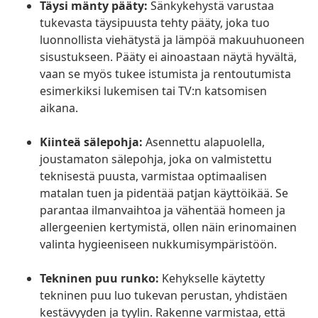
Täysi mänty pääty:
Sänkykehystä varustaa
tukevasta täysipuusta tehty pääty, joka tuo
luonnollista viehätystä ja lämpöä makuuhuoneen
sisustukseen. Pääty ei ainoastaan näytä hyvältä,
vaan se myös tukee istumista ja rentoutumista
esimerkiksi lukemisen tai TV:n katsomisen
aikana.
Kiinteä sälepohja:
Asennettu alapuolella,
joustamaton sälepohja, joka on valmistettu
teknisestä puusta, varmistaa optimaalisen
matalan tuen ja pidentää patjan käyttöikää. Se
parantaa ilmanvaihtoa ja vähentää homeen ja
allergeenien kertymistä, ollen näin erinomainen
valinta hygieeniseen nukkumisympäristöön.
Tekninen puu runko:
Kehykselle käytetty
tekninen puu luo tukevan perustan, yhdistäen
kestävyyden ja tyylin. Rakenne varmistaa, että