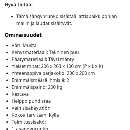
Hyvä tietää:
Tämä sängynrunko sisältää lattiapalkkipohjan
mallin ja laudat sisältyvät.
Ominaisuudet
Väri: Musta
Kehysmateriaali: Tekninen puu
Päätymateriaali: Täysi mänty
Yleiset mitat: 206 x 203 x 100 cm (P x L x K)
Yhteensopiva patjakoko: 200 x 200 cm
Enimmäismäärä ihmisiä: 2
Enimmäispaino: 200 kg
Kestävä
Helppo puhdistaa
Vain sisäkäyttöön
Kokoa tarvitaan: Kyllä
Toimitussisältö:
1 x sängynrunko