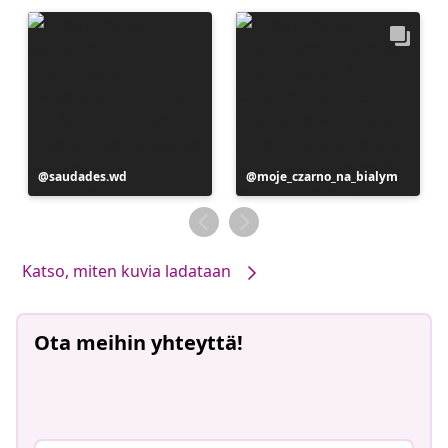
Julkaissut
saudades.wd
Julkaissut
moje_czarno_na_bialym
Katso, miten kuvia ladataan
Ota meihin yhteyttä!