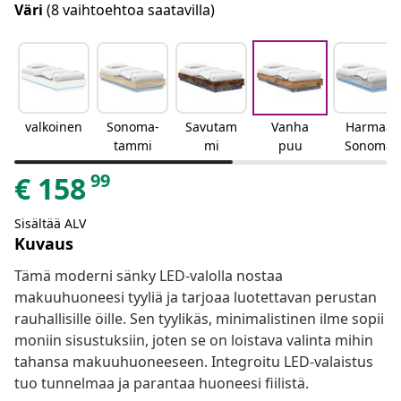
Väri
(8 vaihtoehtoa saatavilla)
valkoinen
Sonoma-
Savutam
Vanha
Harmaa
tammi
mi
puu
Sonoma
99
€
158
Sisältää ALV
Kuvaus
Tämä moderni sänky LED-valolla nostaa
makuuhuoneesi tyyliä ja tarjoaa luotettavan perustan
rauhallisille öille. Sen tyylikäs, minimalistinen ilme sopii
moniin sisustuksiin, joten se on loistava valinta mihin
tahansa makuuhuoneeseen. Integroitu LED-valaistus
tuo tunnelmaa ja parantaa huoneesi fiilistä.