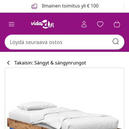
Edellinen
Seuraava
Ilmainen toimitus yli € 100
Takaisin: Sängyt & sängynrungot
Keittiökokoelm
#sharemevidaxl