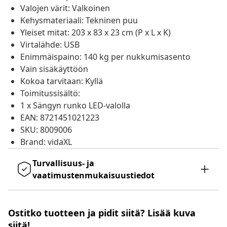
Valojen värit: Valkoinen
Kehysmateriaali: Tekninen puu
Yleiset mitat: 203 x 83 x 23 cm (P x L x K)
Virtalähde: USB
Enimmäispaino: 140 kg per nukkumisasento
Vain sisäkäyttöön
Kokoa tarvitaan: Kyllä
Toimitussisältö:
1 x Sängyn runko LED-valolla
EAN: 8721451021223
SKU: 8009006
Brand: vidaXL
Turvallisuus- ja
vaatimustenmukaisuustiedot
Ostitko tuotteen ja pidit siitä? Lisää kuva
siitä!