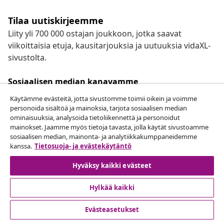
Tilaa uutiskirjeemme
Liity yli 700 000 ostajan joukkoon, jotka saavat
viikoittaisia etuja, kausitarjouksia ja uutuuksia vidaXL-
sivustolta.
Sosiaalisen median kanavamme
Käytämme evästeitä, jotta sivustomme toimii oikein ja voimme
personoida sisältöä ja mainoksia, tarjota sosiaalisen median
ominaisuuksia, analysoida tietoliikennettä ja personoidut
mainokset. Jaamme myös tietoja tavasta, jolla käytät sivustoamme
Peruuta tilaus
sosiaalisen median, mainonta- ja analytiikkakumppaneidemme
Lähetä tilauksen peruutuspyyntö.
kanssa.
Tietosuoja- ja evästekäytäntö
Hyväksy kaikki evästeet
Peruuta tilaus
Hylkää kaikki
Evästeasetukset
Asiakaspalvelu