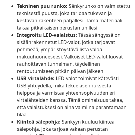
Tekninen puu runko:
Sänkyrunko on valmistettu
teknisestä puusta, joka tarjoaa tukevan ja
kestävän rakenteen patjallesi. Tämä materiaali
takaa pitkäikäisen perustan unillesi.
Integroitu LED-valaistus:
Tässä sängyssä on
sisäänrakennetut LED-valot, jotka tarjoavat
pehmeää, ympäristöystävällistä valoa
makuuhuoneeseesi. Valkoiset LED-valot luovat
rauhoittavan tunnelman, täydellinen
rentoutumiseen pitkän päivän jälkeen.
USB-virtalähde:
LED-valot toimivat kätevästi
USB-yhteydellä, mikä tekee asennuksesta
helppoa ja varmistaa yhteensopivuuden eri
virtalähteiden kanssa. Tämä ominaisuus takaa,
että valaistuksesi on aina valmiina parantamaan
tilaa.
Kiinteä sälepohja:
Sänkyyn kuuluu kiinteä
sälepohja, joka tarjoaa vakaan perustan