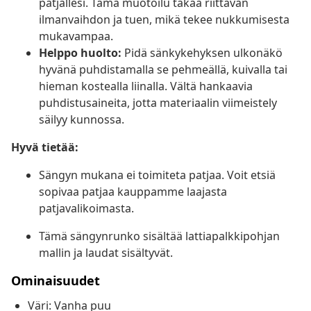
patjallesi. Tämä muotoilu takaa riittävän
ilmanvaihdon ja tuen, mikä tekee nukkumisesta
mukavampaa.
Helppo huolto:
Pidä sänkykehyksen ulkonäkö
hyvänä puhdistamalla se pehmeällä, kuivalla tai
hieman kostealla liinalla. Vältä hankaavia
puhdistusaineita, jotta materiaalin viimeistely
säilyy kunnossa.
Hyvä tietää:
Sängyn mukana ei toimiteta patjaa. Voit etsiä
sopivaa patjaa kauppamme laajasta
patjavalikoimasta.
Tämä sängynrunko sisältää lattiapalkkipohjan
mallin ja laudat sisältyvät.
Ominaisuudet
Väri: Vanha puu