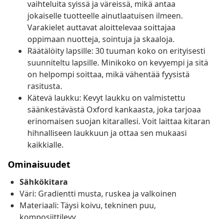
vaihteluita syissä ja väreissä, mikä antaa
jokaiselle tuotteelle ainutlaatuisen ilmeen.
Varakielet auttavat aloittelevaa soittajaa
oppimaan nuotteja, sointuja ja skaaloja.
Räätälöity lapsille: 30 tuuman koko on erityisesti
suunniteltu lapsille. Minikoko on kevyempi ja sitä
on helpompi soittaa, mikä vähentää fyysistä
rasitusta.
Kätevä laukku: Kevyt laukku on valmistettu
säänkestävästä Oxford kankaasta, joka tarjoaa
erinomaisen suojan kitarallesi. Voit laittaa kitaran
hihnalliseen laukkuun ja ottaa sen mukaasi
kaikkialle.
Ominaisuudet
Sähkökitara
Väri: Gradientti musta, ruskea ja valkoinen
Materiaali: Täysi koivu, tekninen puu,
komposiittilevy