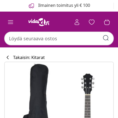
Edellinen
Seuraava
Ilmainen toimitus yli € 100
Takaisin: Kitarat
Keittiökokoelm
#sharemevidaxl