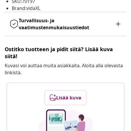
SKU:70197
Brand:vidaXL
Turvallisuus- ja
vaatimustenmukaisuustiedot
Ostitko tuotteen ja pidit siitä? Lisää kuva
siitä!
Kuvasi voi auttaa muita asiakkaita. Aloita alla olevasta
linkistä.
Lisää kuva