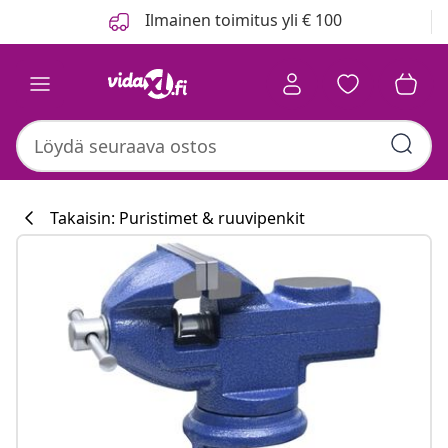
Edellinen
Seuraava
Ilmainen toimitus yli € 100
Takaisin: Puristimet & ruuvipenkit
Keittiökokoelm
#sharemevidaxl