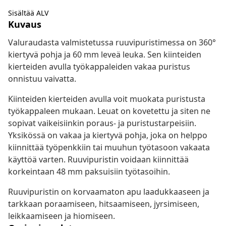
Sisältää ALV
Kuvaus
Valuraudasta valmistetussa ruuvipuristimessa on 360°
kiertyvä pohja ja 60 mm leveä leuka. Sen kiinteiden
kierteiden avulla työkappaleiden vakaa puristus
onnistuu vaivatta.
Kiinteiden kierteiden avulla voit muokata puristusta
työkappaleen mukaan. Leuat on kovetettu ja siten ne
sopivat vaikeisiinkin poraus- ja puristustarpeisiin.
Yksikössä on vakaa ja kiertyvä pohja, joka on helppo
kiinnittää työpenkkiin tai muuhun työtasoon vakaata
käyttöä varten. Ruuvipuristin voidaan kiinnittää
korkeintaan 48 mm paksuisiin työtasoihin.
Ruuvipuristin on korvaamaton apu laadukkaaseen ja
tarkkaan poraamiseen, hitsaamiseen, jyrsimiseen,
leikkaamiseen ja hiomiseen.