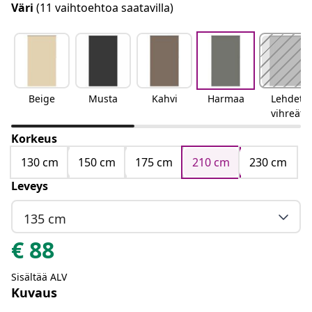
Väri
(11 vaihtoehtoa saatavilla)
Beige
Musta
Kahvi
Harmaa
Lehdet
vihreät
Korkeus
130 cm
150 cm
175 cm
210 cm
230 cm
Leveys
135 cm
€
88
Sisältää ALV
Kuvaus