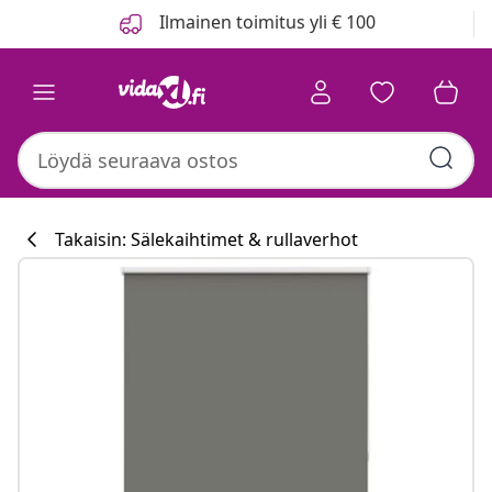
Edellinen
Seuraava
Ilmainen toimitus yli € 100
Takaisin: Sälekaihtimet & rullaverhot
Keittiökokoelm
#sharemevidaxl