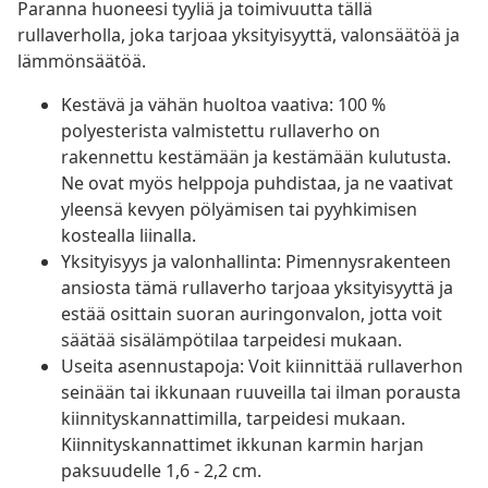
Paranna huoneesi tyyliä ja toimivuutta tällä
rullaverholla, joka tarjoaa yksityisyyttä, valonsäätöä ja
lämmönsäätöä.
Kestävä ja vähän huoltoa vaativa: 100 %
polyesterista valmistettu rullaverho on
rakennettu kestämään ja kestämään kulutusta.
Ne ovat myös helppoja puhdistaa, ja ne vaativat
yleensä kevyen pölyämisen tai pyyhkimisen
kostealla liinalla.
Yksityisyys ja valonhallinta: Pimennysrakenteen
ansiosta tämä rullaverho tarjoaa yksityisyyttä ja
estää osittain suoran auringonvalon, jotta voit
säätää sisälämpötilaa tarpeidesi mukaan.
Useita asennustapoja: Voit kiinnittää rullaverhon
seinään tai ikkunaan ruuveilla tai ilman porausta
kiinnityskannattimilla, tarpeidesi mukaan.
Kiinnityskannattimet ikkunan karmin harjan
paksuudelle 1,6 - 2,2 cm.