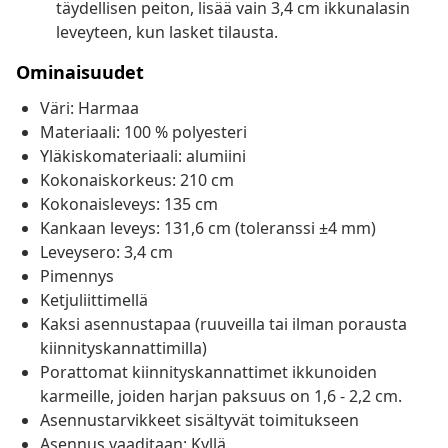
täydellisen peiton, lisää vain 3,4 cm ikkunalasin
leveyteen, kun lasket tilausta.
Ominaisuudet
Väri: Harmaa
Materiaali: 100 % polyesteri
Yläkiskomateriaali: alumiini
Kokonaiskorkeus: 210 cm
Kokonaisleveys: 135 cm
Kankaan leveys: 131,6 cm (toleranssi ±4 mm)
Leveysero: 3,4 cm
Pimennys
Ketjuliittimellä
Kaksi asennustapaa (ruuveilla tai ilman porausta
kiinnityskannattimilla)
Porattomat kiinnityskannattimet ikkunoiden
karmeille, joiden harjan paksuus on 1,6 - 2,2 cm.
Asennustarvikkeet sisältyvät toimitukseen
Asennus vaaditaan: Kyllä