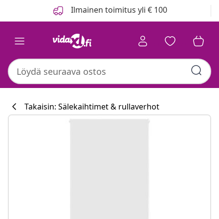
Edellinen
Seuraava
Ilmainen toimitus yli € 100
Takaisin: Sälekaihtimet & rullaverhot
Keittiökokoelm
#sharemevidaxl