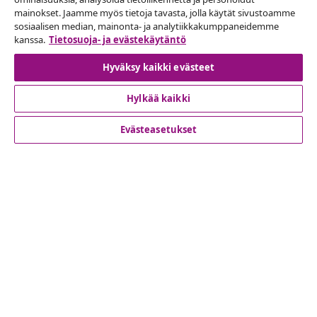
mainokset. Jaamme myös tietoja tavasta, jolla käytät sivustoamme
Peruuta tilaus
sosiaalisen median, mainonta- ja analytiikkakumppaneidemme
Lähetä tilauksen peruutuspyyntö.
kanssa.
Tietosuoja- ja evästekäytäntö
Hyväksy kaikki evästeet
Peruuta tilaus
Hylkää kaikki
Evästeasetukset
Asiakaspalvelu
Liiketoiminta
vidaXL
Löydä lisää