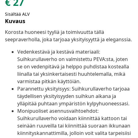
€
27
Sisältää ALV
Kuvaus
Korosta huoneesi tyyliä ja toimivuutta tällä
seepraverholla, joka tarjoaa yksityisyyttä ja eleganssia.
Vedenkestävä ja kestävä materiaali:
Suihkurullaverho on valmistettu PEVA:sta, joten
se on vedenpitävä ja helppo puhdistaa kostealla
liinalla tai yksinkertaisesti huuhtelemalla, mikä
varmistaa pitkän käyttöiän.
Parannettu yksityisyys: Suihkurullaverho tarjoaa
täydellisen yksityisyyden suihkun aikana ja
ylläpitää puhtaan ympäristön kylpyhuoneessasi.
Monipuoliset asennusvaihtoehdot:
Suihkurullaverho voidaan kiinnittää kattoon tai
seinään ruuveilla tai kiinnittää suoraan ikkunaan
kiinnityskannattimilla, jolloin voit valita tarpeisiisi