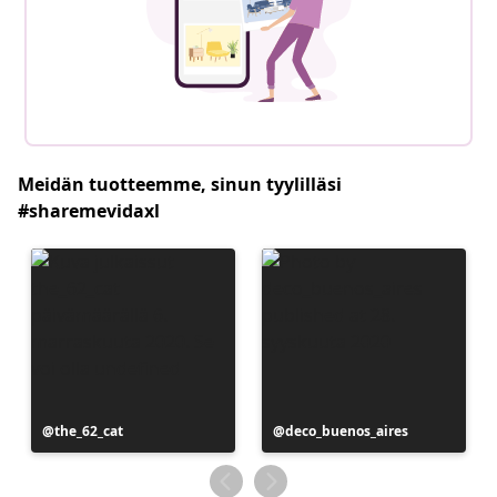
Meidän tuotteemme, sinun tyylilläsi
#sharemevidaxl
Julkaissut
the_62_cat
Julkaissut
deco_buenos_aires