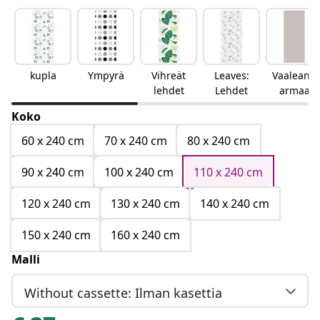
kupla
Ympyrä
Vihreät
Leaves:
Vaaleanh
lehdet
Lehdet
armaa
Koko
60 x 240 cm
70 x 240 cm
80 x 240 cm
90 x 240 cm
100 x 240 cm
110 x 240 cm
120 x 240 cm
130 x 240 cm
140 x 240 cm
150 x 240 cm
160 x 240 cm
Malli
Without cassette: Ilman kasettia