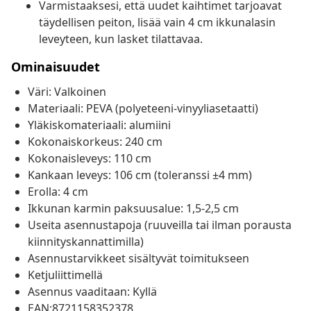
Varmistaaksesi, että uudet kaihtimet tarjoavat
täydellisen peiton, lisää vain 4 cm ikkunalasin
leveyteen, kun lasket tilattavaa.
Ominaisuudet
Väri: Valkoinen
Materiaali: PEVA (polyeteeni-vinyyliasetaatti)
Yläkiskomateriaali: alumiini
Kokonaiskorkeus: 240 cm
Kokonaisleveys: 110 cm
Kankaan leveys: 106 cm (toleranssi ±4 mm)
Erolla: 4 cm
Ikkunan karmin paksuusalue: 1,5-2,5 cm
Useita asennustapoja (ruuveilla tai ilman porausta
kiinnityskannattimilla)
Asennustarvikkeet sisältyvät toimitukseen
Ketjuliittimellä
Asennus vaaditaan: Kyllä
EAN:8721158352378