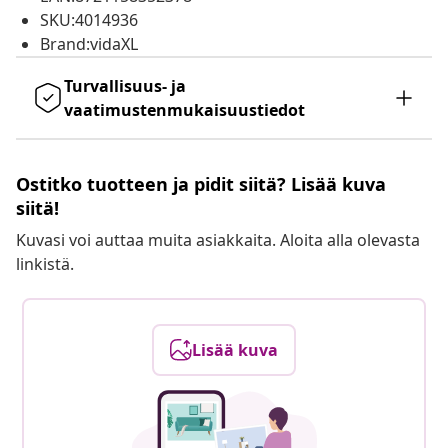
SKU:4014936
Brand:vidaXL
Turvallisuus- ja
vaatimustenmukaisuustiedot
Ostitko tuotteen ja pidit siitä? Lisää kuva
siitä!
Kuvasi voi auttaa muita asiakkaita. Aloita alla olevasta
linkistä.
Lisää kuva