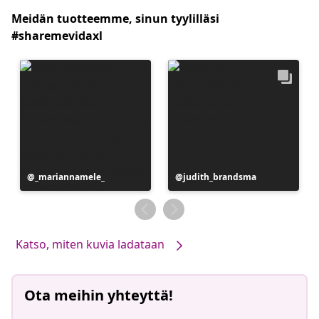
Meidän tuotteemme, sinun tyylilläsi
#sharemevidaxl
Julkaissut
_mariannamele_
Julkaissut
judith_brandsma
Katso, miten kuvia ladataan
Ota meihin yhteyttä!