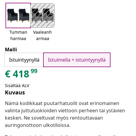
Tumman
Vaaleanh
harmaa
armaa
Malli
Istuintyynyllä
Istuimella + istuintyynyllä
99
€
418
Sisältää ALV
Kuvaus
Nämä kodikkaat puutarhatuolit ovat erinomainen
valinta juttutuokioiden viettoon perheen tai ystävien
kesken. Ne soveltuvat myös rentouttavaan
auringonottoon ulkotiloissa.