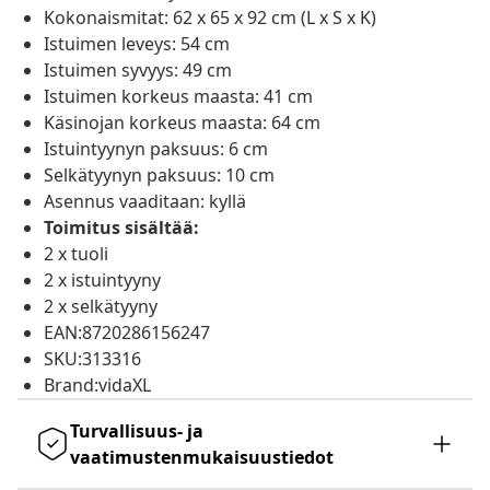
Kokonaismitat: 62 x 65 x 92 cm (L x S x K)
Istuimen leveys: 54 cm
Istuimen syvyys: 49 cm
Istuimen korkeus maasta: 41 cm
Käsinojan korkeus maasta: 64 cm
Istuintyynyn paksuus: 6 cm
Selkätyynyn paksuus: 10 cm
Asennus vaaditaan: kyllä
Toimitus sisältää:
2 x tuoli
2 x istuintyyny
2 x selkätyyny
EAN:8720286156247
SKU:313316
Brand:vidaXL
Turvallisuus- ja
vaatimustenmukaisuustiedot