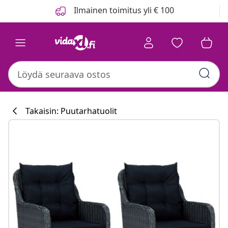
Edellinen
Seuraava
Ilmainen toimitus yli € 100
Takaisin: Puutarhatuolit
Keittiökokoelm
#sharemevidaxl