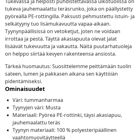
Tukevassa ja helposti puhdistettavassa ulkotuolissa on
tukeva jauhemaalattu teräsrunko, joka on päällystetty
pyöreällä PE-rottingilla. Paksusti pehmustettu istuin- ja
selkätyyny tuo lisämukavuutta vapaa-aikaan.
Tyynynpäällisissä on vetoketjut, joten ne voidaan
irrottaa ja pestä. Täyttä akasiapuuta olevat jalat
lisäävät tukevuutta ja vakautta. Näitä puutarhatuoleja
on helppo siirtää kevyen rakenteensa ansiosta.
Tärkeä huomautus: Suosittelemme peittämään tuolin
sateen, lumen ja pakkasen aikana sen käyttöiän
pidentämiseksi.
Ominaisuudet
Väri: tummanharmaa
Tyynyjen väri: Musta
Materiaali: Pyöreä PE-rottinki, täysi akasiapuu,
jauhemaalattu teräs
Tyynyn materiaali: 100 % polyesteripäällinen
vaahtomuovitäytteellä