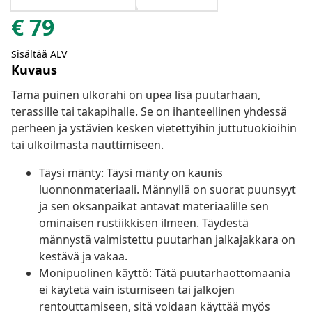
€
79
Sisältää ALV
Kuvaus
Tämä puinen ulkorahi on upea lisä puutarhaan,
terassille tai takapihalle. Se on ihanteellinen yhdessä
perheen ja ystävien kesken vietettyihin juttutuokioihin
tai ulkoilmasta nauttimiseen.
Täysi mänty: Täysi mänty on kaunis
luonnonmateriaali. Männyllä on suorat puunsyyt
ja sen oksanpaikat antavat materiaalille sen
ominaisen rustiikkisen ilmeen. Täydestä
männystä valmistettu puutarhan jalkajakkara on
kestävä ja vakaa.
Monipuolinen käyttö: Tätä puutarhaottomaania
ei käytetä vain istumiseen tai jalkojen
rentouttamiseen, sitä voidaan käyttää myös