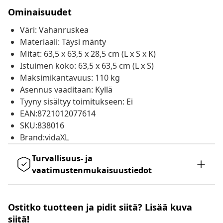
Ominaisuudet
Väri: Vahanruskea
Materiaali: Täysi mänty
Mitat: 63,5 x 63,5 x 28,5 cm (L x S x K)
Istuimen koko: 63,5 x 63,5 cm (L x S)
Maksimikantavuus: 110 kg
Asennus vaaditaan: Kyllä
Tyyny sisältyy toimitukseen: Ei
EAN:8721012077614
SKU:838016
Brand:vidaXL
Turvallisuus- ja
vaatimustenmukaisuustiedot
Ostitko tuotteen ja pidit siitä? Lisää kuva
siitä!