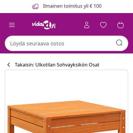
Edellinen
Seuraava
Ilmainen toimitus yli € 100
Takaisin: Ulkotilan Sohvayksikön Osat
Keittiökokoelm
#sharemevidaxl