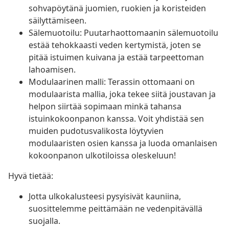
sohvapöytänä juomien, ruokien ja koristeiden
säilyttämiseen.
Sälemuotoilu: Puutarhaottomaanin sälemuotoilu
estää tehokkaasti veden kertymistä, joten se
pitää istuimen kuivana ja estää tarpeettoman
lahoamisen.
Modulaarinen malli: Terassin ottomaani on
modulaarista mallia, joka tekee siitä joustavan ja
helpon siirtää sopimaan minkä tahansa
istuinkokoonpanon kanssa. Voit yhdistää sen
muiden pudotusvalikosta löytyvien
modulaaristen osien kanssa ja luoda omanlaisen
kokoonpanon ulkotiloissa oleskeluun!
Hyvä tietää:
Jotta ulkokalusteesi pysyisivät kauniina,
suosittelemme peittämään ne vedenpitävällä
suojalla.