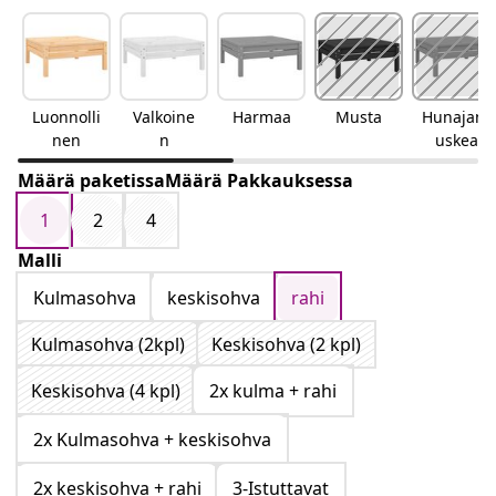
Luonnolli
Valkoine
Harmaa
Musta
Hunajanr
nen
n
uskea
Määrä paketissaMäärä Pakkauksessa
1
2
4
Malli
Kulmasohva
keskisohva
rahi
Kulmasohva (2kpl)
Keskisohva (2 kpl)
Keskisohva (4 kpl)
2x kulma + rahi
2x Kulmasohva + keskisohva
2x keskisohva + rahi
3-Istuttavat