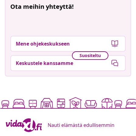
Katso, miten kuvia ladataan
Ota meihin yhteyttä!
Mene ohjekeskukseen
Suositeltu
Keskustele kanssamme