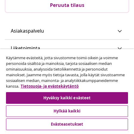
Peruuta tilaus
Lähetä tilauksen peruutuspyyntö.
Peruuta tilaus
Asiakaspalvelu
Käytämme evästeitä, jotta sivustomme toimii oikein ja voimme
personoida sisältöä ja mainoksia, tarjota sosiaalisen median
Liiketoiminta
ominaisuuksia, analysoida tietoliikennettä ja personoidut
mainokset. Jaamme myös tietoja tavasta, jolla käytät sivustoamme
sosiaalisen median, mainonta- ja analytiikkakumppaneidemme
vidaXL
kanssa.
Tietosuoja- ja evästekäytäntö
Hyväksy kaikki evästeet
Löydä lisää
Hylkää kaikki
Evästeasetukset