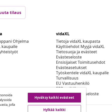
uuta tilaus
ta
vidaXL
mppani Ohjelma
Tietoja vidaXL kaupasta
L kaupalle
Käyttöehdot Myyjä vidaXL
yhteistyöt
Tietosuoja ja evästeet
Evästeseloste
Ensisijaiset Toimitusehdot
Evästeasetukset
Työskentele vidaXL kaupalle
Turvallisuus
EU Vastuuhenkilö
EPR-politiikan
Saavutettavuusseloste
rsonoida
Hyväksy kaikki evästeet
alysoida
asta, jolla
Hylkää kaikki