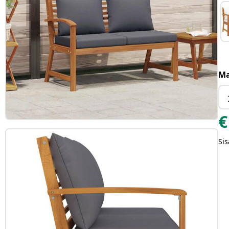
Ma
€
Sis