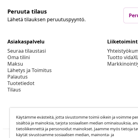
Peruuta tilaus
Per
Lähetä tilauksen peruutuspyyntö.
Asiakaspalvelu
Liiketoimin
Seuraa tilaustasi
Yhteistyöku
Oma tilini
Tuotto vidaX
Maksu
Markkinointi
Lähetys ja Toimitus
Palautus
Tuotetiedot
Tilaus
Käytämme evästeitä, jotta sivustomme toimii oikein ja voimme pe
sisältöä ja mainoksia, tarjota sosiaalisen median ominaisuuksia, an
tietoliikennettä ja personoidut mainokset. Jaamme myös tietoja tav
käytät sivustoamme sosiaalisen median, mainonta- ja