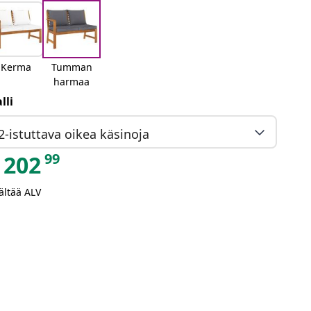
Kerma
Tumman
harmaa
lli
2-istuttava oikea käsinoja
99
202
ältää ALV