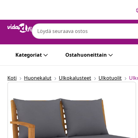
Edellinen
Seuraava
Kategoriat
Ostahuoneittain
Koti
Huonekalut
Ulkokalusteet
Ulkotuolit
Ulk