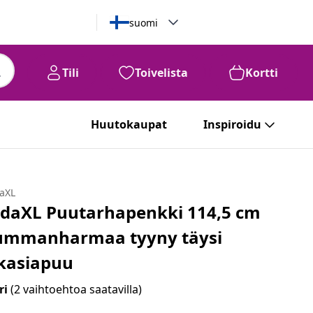
suomi
Tili
Toivelista
Kortti
Huutokaupat
Inspiroidu
daXL
idaXL Puutarhapenkki 114,5 cm
ummanharmaa tyyny täysi
kasiapuu
ri
(2 vaihtoehtoa saatavilla)