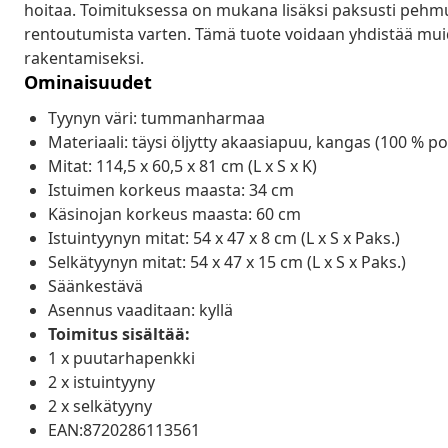
hoitaa. Toimituksessa on mukana lisäksi paksusti pehmus
rentoutumista varten. Tämä tuote voidaan yhdistää m
rakentamiseksi.
Ominaisuudet
Tyynyn väri: tummanharmaa
Materiaali: täysi öljytty akaasiapuu, kangas (100 % po
Mitat: 114,5 x 60,5 x 81 cm (L x S x K)
Istuimen korkeus maasta: 34 cm
Käsinojan korkeus maasta: 60 cm
Istuintyynyn mitat: 54 x 47 x 8 cm (L x S x Paks.)
Selkätyynyn mitat: 54 x 47 x 15 cm (L x S x Paks.)
Säänkestävä
Asennus vaaditaan: kyllä
Toimitus sisältää:
1 x puutarhapenkki
2 x istuintyyny
2 x selkätyyny
EAN:8720286113561