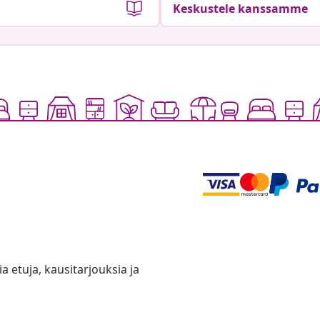
Keskustele kanssamme
ia etuja, kausitarjouksia ja