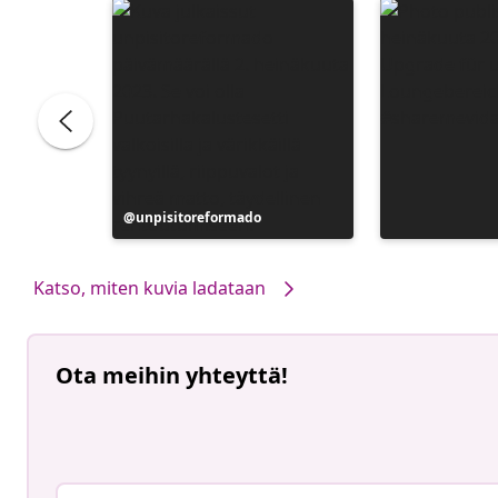
Julkaissut
unpisitoreformado
Katso, miten kuvia ladataan
Ota meihin yhteyttä!