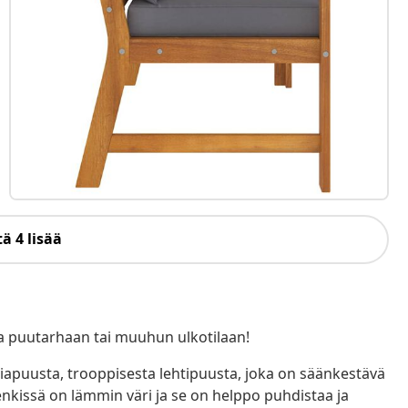
ä 4 lisää
a puutarhaan tai muuhun ulkotilaan!
apuusta, trooppisesta lehtipuusta, joka on säänkestävä
penkissä on lämmin väri ja se on helppo puhdistaa ja