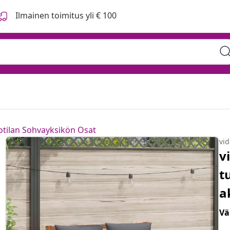
Ilmainen toimitus yli € 100
otilan Sohvayksikön Osat
vi
v
t
a
Vä