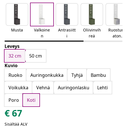
Musta
Valkoine
Antrasiitt
Oliivinvih
Ruostum
n
i
reä
aton
teräs
Leveys
32 cm
50 cm
Kuvio
Ruoko
Auringonkukka
Tyhjä
Bambu
Voikukka
Vehnä
Auringonlasku
Lehti
Poro
Koti
€
67
Sisältää ALV