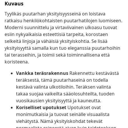
Kuvaus
Tyylikäs puutarhan yksityisyysseinä on loistava
ratkaisu henkilökohtaisten puutarhatilojen luomiseen.
Moderni suunnittelu ja virtaviivainen ulkoasu tuovat
esiin nykyaikaisia esteettisiä tarpeita, korostaen
selkeitä linjoja ja vähäisiä yksityiskohtia. Se lisää
yksityisyyttä samalla kun tuo eleganssia puutarhoihin
tai terasseihin, ja toimii sekä toiminnallisena että
koristeena.
Vankka teräsrakennus
Rakennettu kestävästä
teräksestä, tämä puutarhaseinä on todella
kestävä valinta ulkotiloihin. Teräksen valinta
takaa suojaa vaikeilta sääolosuhteilta, tuoden
vuosikausien yksityisyyttä ja kauneutta.
Koriselliset upotukset
Upotukset ovat
monimutkaisia ja tuovat seinälle visuaalista
viehätystä. Nämä yksityiskohdat tekevät