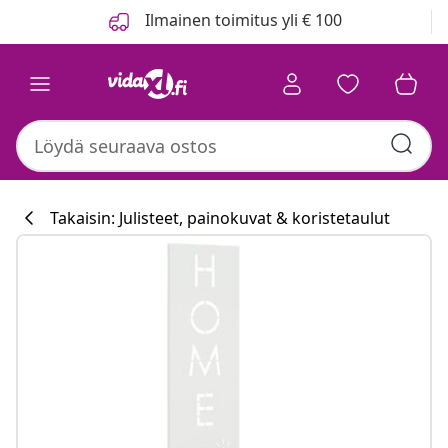
Edellinen
Seuraava
Ilmainen toimitus yli € 100
Takaisin: Julisteet, painokuvat & koristetaulut
Keittiökokoelm
#sharemevidaxl