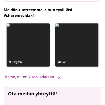
Meidän tuotteemme, sinun tyylilläsi
#sharemevidaxl
Julkaissut
BirgitW
Julkaissut
Ove
Katso, miten kuvia ladataan
Ota meihin yhteyttä!