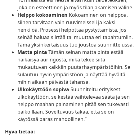
normaalista esineestä aivan kuin taideteoksen,
joka on esteettinen ja myös tilanjakamisen väline.
Helppo kokoaminen
Kokoaminen on helppoa,
siihen tarvitaan vain ruuvimeisseli ja kaksi
henkilöä. Prosessi helpottaa pystyttämistä, jos
seinää haluaa siirtää tai muuttaa eri tapahtumiin.
Tämä yksinkertaisuus tuo joustoa suunnittelussa.
Matta pinta
Tämän seinän matta pinta estää
häikäisyä auringosta, mikä tekee siitä
mukautuvan kaikkiin puutarhaympäristöihin. Se
sulautuu hyvin ympäristöön ja näyttää hyvältä
mihin aikaan päivästä tahansa.
Ulkokäyttöön sopiva
Suunniteltu erityisesti
ulkokäyttöön, se kestää vaihtelevaa säätä ja sen
helppo maahan painaminen pitää sen tukevasti
paikoillaan. Soveltuvuus takaa, että se on
käytössä paras mahdollinen.”
Hyvä tietää: