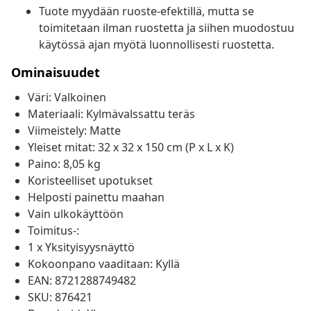
Tuote myydään ruoste-efektillä, mutta se
toimitetaan ilman ruostetta ja siihen muodostuu
käytössä ajan myötä luonnollisesti ruostetta.
Ominaisuudet
Väri: Valkoinen
Materiaali: Kylmävalssattu teräs
Viimeistely: Matte
Yleiset mitat: 32 x 32 x 150 cm (P x L x K)
Paino: 8,05 kg
Koristeelliset upotukset
Helposti painettu maahan
Vain ulkokäyttöön
Toimitus-:
1 x Yksityisyysnäyttö
Kokoonpano vaaditaan: Kyllä
EAN: 8721288749482
SKU: 876421