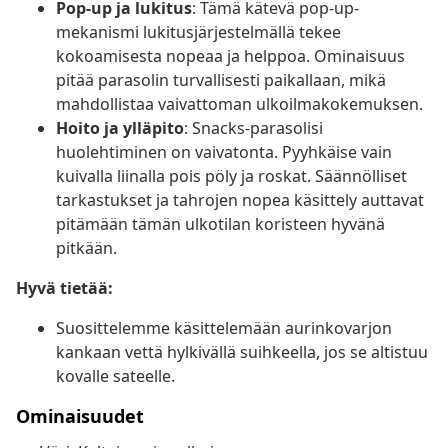
Pop-up ja lukitus
: Tämä kätevä pop-up-
mekanismi lukitusjärjestelmällä tekee
kokoamisesta nopeaa ja helppoa. Ominaisuus
pitää parasolin turvallisesti paikallaan, mikä
mahdollistaa vaivattoman ulkoilmakokemuksen.
Hoito ja ylläpito
: Snacks-parasolisi
huolehtiminen on vaivatonta. Pyyhkäise vain
kuivalla liinalla pois pöly ja roskat. Säännölliset
tarkastukset ja tahrojen nopea käsittely auttavat
pitämään tämän ulkotilan koristeen hyvänä
pitkään.
Hyvä tietää:
Suosittelemme käsittelemään aurinkovarjon
kankaan vettä hylkivällä suihkeella, jos se altistuu
kovalle sateelle.
Ominaisuudet