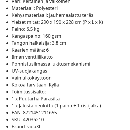
Väri: Keltainen ja valkoinen
Materiaali: Polyesteri
Kehysmateriaali: Jauhemaalattu teräs
Yleiset mitat: 290 x 190 x 228 cm (P x L x K)
Paino: 6,5 kg
Kangaspaino: 160 gsm
Tangon halkaisija: 3,8 cm
Kaarien määrä: 6
Ilman venttiilikatto
Ponnistusilmassa lukitusmekanismi
UV-suojakangas
Vain ulkokäyttöön
Kokoa tarvitaan: Kyllä
Toimitussisältö:
1 x Puutarha Parasilta
1 x Jalusta neulottu (1 paino + 1 ristijalka)
EAN: 8721451211655
SKU: 42036210
Brand: vidaXL