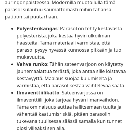
auringonpaisteessa. Modernilla muotoilulla tämä
parasol sulautuu saumattomasti mihin tahansa
patioon tai puutarhaan.
Polyesterikangas
: Parasol on tehty kestävästä
polyesteristä, joka kestää hyvin ulkoilman
haasteita. Tämä materiaali varmistaa, että
parasol pysyy hyvässä kunnossa pitkään ja tuo
mukavuutta.
Vahva runko
: Tähän sateenvarjoon on käytetty
jauhemaalattua terästä, joka antaa sille loistavaa
kestävyyttä. Maalaus suojaa kulumiselta ja
varmistaa, että parasol kestää vaihtelevaa säätä.
Ilmaventtiilikatto
: Sateenvarjossa on
ilmaventtiili, joka tarjoaa hyvän ilmanvaihdon.
Tämä ominaisuus auttaa hallitsemaan tuulta ja
vähentää kaatumisriskiä, pitäen parasolin
tukevana tuulisessa säässä samalla kun tunnet
olosi viileäksi sen alla.