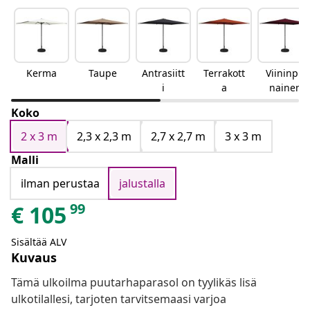
Kerma
Taupe
Antrasiitt
Terrakott
Viininpu
i
a
nainen
Koko
2 x 3 m
2,3 x 2,3 m
2,7 x 2,7 m
3 x 3 m
Malli
ilman perustaa
jalustalla
99
€
105
Sisältää ALV
Kuvaus
Tämä ulkoilma puutarhaparasol on tyylikäs lisä
ulkotilallesi, tarjoten tarvitsemaasi varjoa