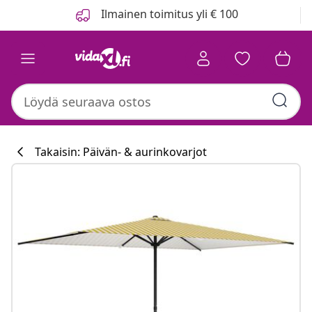
Edellinen
Seuraava
Ilmainen toimitus yli € 100
Takaisin: Päivän- & aurinkovarjot
Keittiökokoelm
#sharemevidaxl