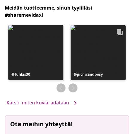
Meidän tuotteemme, sinun tyylilläsi
#sharemevidaxl
Julkaissut
funkis30
Julkaissut
picnicandposy
Katso, miten kuvia ladataan
Ota meihin yhteyttä!