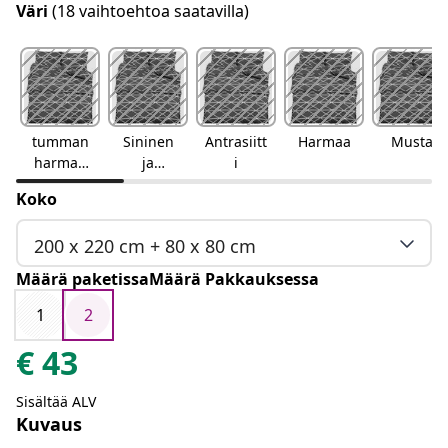
Väri
(18 vaihtoehtoa saatavilla)
tumman
Sininen
Antrasiitt
Harmaa
Musta
harmaa
ja
i
ja
harmaa
Koko
valkoinen
200 x 220 cm + 80 x 80 cm
Määrä paketissaMäärä Pakkauksessa
1
2
€
43
Sisältää ALV
Kuvaus