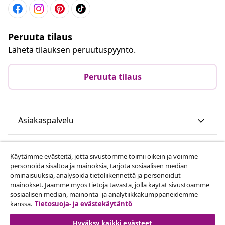
Peruuta tilaus
Lähetä tilauksen peruutuspyyntö.
Peruuta tilaus
Asiakaspalvelu
Liiketoiminta
Käytämme evästeitä, jotta sivustomme toimii oikein ja voimme
personoida sisältöä ja mainoksia, tarjota sosiaalisen median
ominaisuuksia, analysoida tietoliikennettä ja personoidut
vidaXL
mainokset. Jaamme myös tietoja tavasta, jolla käytät sivustoamme
sosiaalisen median, mainonta- ja analytiikkakumppaneidemme
kanssa.
Tietosuoja- ja evästekäytäntö
Löydä lisää
Hyväksy kaikki evästeet