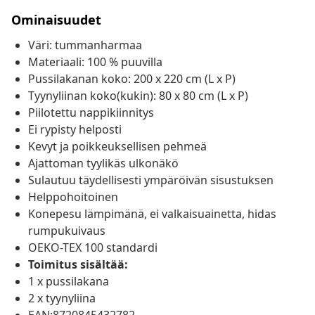
Ominaisuudet
Väri: tummanharmaa
Materiaali: 100 % puuvilla
Pussilakanan koko: 200 x 220 cm (L x P)
Tyynyliinan koko(kukin): 80 x 80 cm (L x P)
Piilotettu nappikiinnitys
Ei rypisty helposti
Kevyt ja poikkeuksellisen pehmeä
Ajattoman tyylikäs ulkonäkö
Sulautuu täydellisesti ympäröivän sisustuksen
Helppohoitoinen
Konepesu lämpimänä, ei valkaisuainetta, hidas
rumpukuivaus
OEKO-TEX 100 standardi
Toimitus sisältää:
1 x pussilakana
2 x tyynyliina