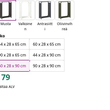
Musta
Valkoine
Antrasiitt
Oliivinvih
n
i
reä
ko
44 x 28 x 65 cm
60 x 28 x 65 cm
90 x 28 x 65 cm
44 x 28 x 90 cm
60 x 28 x 90 cm
90 x 28 x 90 cm
79
ältää ALV