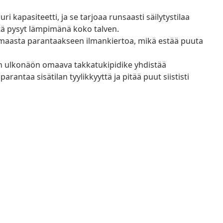
i kapasiteetti, ja se tarjoaa runsaasti säilytystilaa
ttä pysyt lämpimänä koko talven.
i maasta parantaakseen ilmankiertoa, mikä estää puuta
än ulkonäön omaava takkatukipidike yhdistää
rantaa sisätilan tyylikkyyttä ja pitää puut siististi