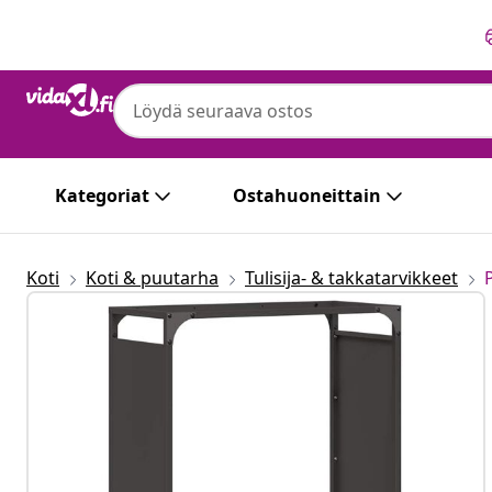
Edellinen
Seuraava
Kategoriat
Ostahuoneittain
Koti
Koti & puutarha
Tulisija- & takkatarvikkeet