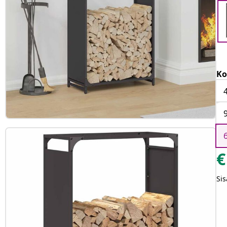
Ko
€
Sis