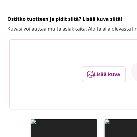
Ostitko tuotteen ja pidit siitä? Lisää kuva siitä!
Kuvasi voi auttaa muita asiakkaita. Aloita alla olevasta lin
Lisää kuva