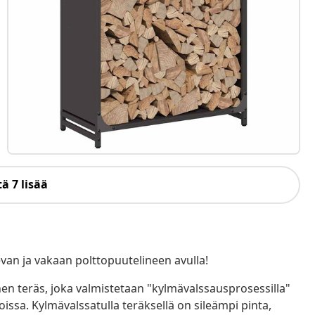
ä 7 lisää
evan ja vakaan polttopuutelineen avulla!
nen teräs, joka valmistetaan "kylmävalssausprosessilla"
issa. Kylmävalssatulla teräksellä on sileämpi pinta,