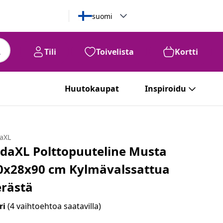
suomi
Tili
Toivelista
Kortti
Huutokaupat
Inspiroidu
daXL
idaXL Polttopuuteline Musta
0x28x90 cm Kylmävalssattua
erästä
ri
(4 vaihtoehtoa saatavilla)