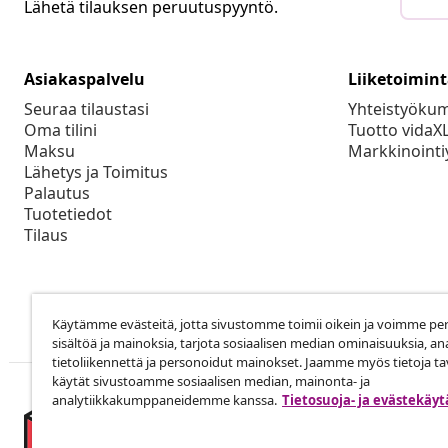
Lähetä tilauksen peruutuspyyntö.
Asiakaspalvelu
Liiketoimin
Seuraa tilaustasi
Yhteistyöku
Oma tilini
Tuotto vidaX
Maksu
Markkinointi
Lähetys ja Toimitus
Palautus
Tuotetiedot
Tilaus
Käytämme evästeitä, jotta sivustomme toimii oikein ja voimme pe
sisältöä ja mainoksia, tarjota sosiaalisen median ominaisuuksia, an
tietoliikennettä ja personoidut mainokset. Jaamme myös tietoja tav
käytät sivustoamme sosiaalisen median, mainonta- ja
analytiikkakumppaneidemme kanssa.
Tietosuoja- ja evästekäy