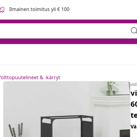
Ilmainen toimitus yli € 100
Polttopuutelineet & -kärryt
vi
v
6
t
Vä