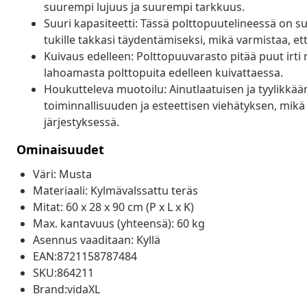
suurempi lujuus ja suurempi tarkkuus.
Suuri kapasiteetti: Tässä polttopuutelineessä on suur
tukille takkasi täydentämiseksi, mikä varmistaa, e
Kuivaus edelleen: Polttopuuvarasto pitää puut irt
lahoamasta polttopuita edelleen kuivattaessa.
Houkutteleva muotoilu: Ainutlaatuisen ja tyylikkä
toiminnallisuuden ja esteettisen viehätyksen, mikä pa
järjestyksessä.
Ominaisuudet
Väri: Musta
Materiaali: Kylmävalssattu teräs
Mitat: 60 x 28 x 90 cm (P x L x K)
Max. kantavuus (yhteensä): 60 kg
Asennus vaaditaan: Kyllä
EAN:8721158787484
SKU:864211
Brand:vidaXL