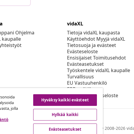
ta
vidaXL
mppani Ohjelma
Tietoja vidaXL kaupasta
L kaupalle
Käyttöehdot Myyjä vidaXL
yhteistyöt
Tietosuoja ja evästeet
Evästeseloste
Ensisijaiset Toimitusehdot
Evästeasetukset
Työskentele vidaXL kaupalle
Turvallisuus
EU Vastuuhenkilö
EPR-politiikan
Saavutettavuusseloste
rsonoida
Hyväksy kaikki evästeet
alysoida
asta, jolla
Hylkää kaikki
täntö
© 2008-2026 vida
Evästeasetukset