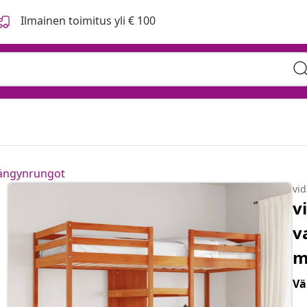
Ilmainen toimitus yli € 100
sängynrungot
vi
v
v
m
Vä