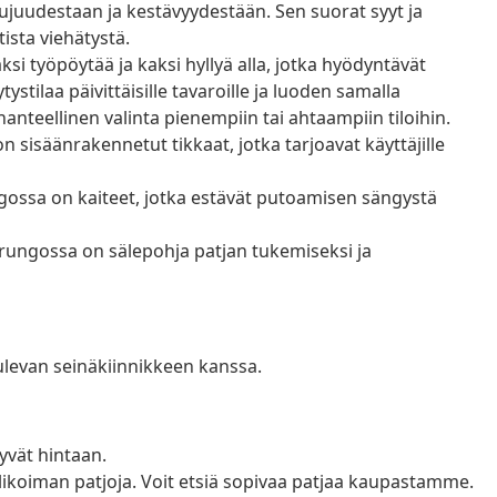
ujuudestaan ja kestävyydestään. Sen suorat syyt ja
sta viehätystä.
i työpöytää ja kaksi hyllyä alla, jotka hyödyntävät
ystilaa päivittäisille tavaroille ja luoden samalla
ihanteellinen valinta pienempiin tai ahtaampiin tiloihin.
n sisäänrakennetut tikkaat, jotka tarjoavat käyttäjille
ngossa on kaiteet, jotka estävät putoamisen sängystä
rungossa on sälepohja patjan tukemiseksi ja
tulevan seinäkiinnikkeen kanssa.
yvät hintaan.
alikoiman patjoja. Voit etsiä sopivaa patjaa kaupastamme.