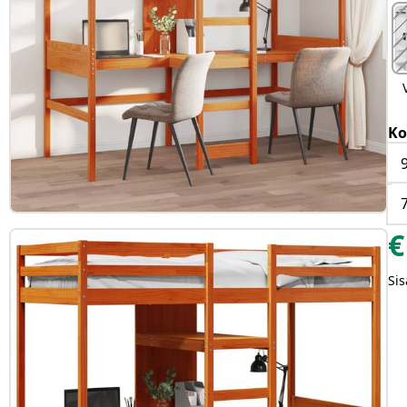
Ko
€
Sis