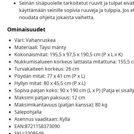
Seinän sisäpuolelle tarkoitetut ruuvit ja tulpat eiv
käyttämään seinille sopivia ruuveja ja tulppia. Jos 
noudata ohjeita jokaista vaihetta.
Ominaisuudet
Väri: Vahanruskea
Materiaali: Täysi mänty
Kokonaismitat: 195,5 x 97,5 x 190,5 cm (P x L x K)
Nukkumisalueen korkeus lattiasta mitattuna: 155,5 
Turvakaiteen korkeus: 26 cm
Pöydän mitat: 77 x 41 cm (P x L)
Hyllyn mitat: 80 x 45,5 cm (P x L)
Sopiva patjan koko: 90 x 190 cm (L x P) (Patja ei sisäll
Maksimi patjan paksuus: 12 cm
Maksimikantavuus (patjan kanssa): 80 kg
Sälepohjalla
Asennus vaaditaan: Kyllä
EAN:8721158373090
SKU:3308549