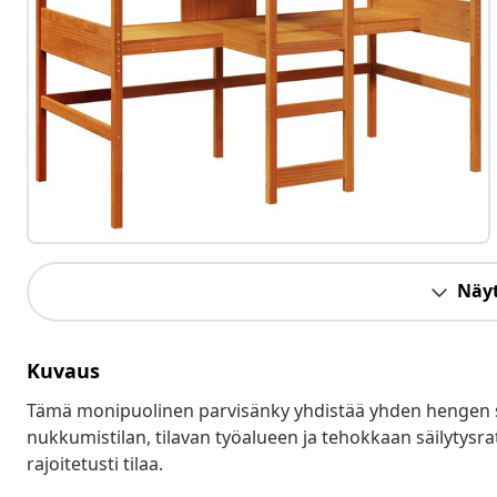
Näyt
Kuvaus
Tämä monipuolinen parvisänky yhdistää yhden hengen säng
nukkumistilan, tilavan työalueen ja tehokkaan säilytysrat
rajoitetusti tilaa.