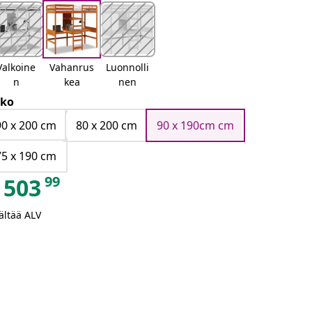
Valkoine
Vahanrus
Luonnolli
n
kea
nen
ko
90 x 200 cm
80 x 200 cm
90 x 190cm cm
75 x 190 cm
99
503
ältää ALV