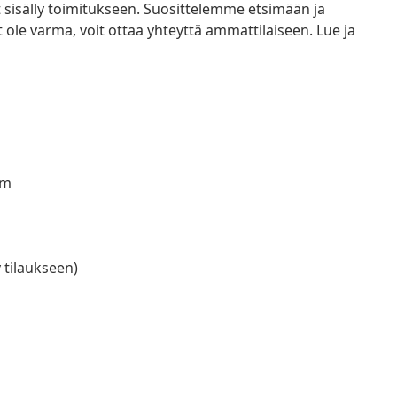
ät sisälly toimitukseen. Suosittelemme etsimään ja
et ole varma, voit ottaa yhteyttä ammattilaiseen. Lue ja
cm
y tilaukseen)