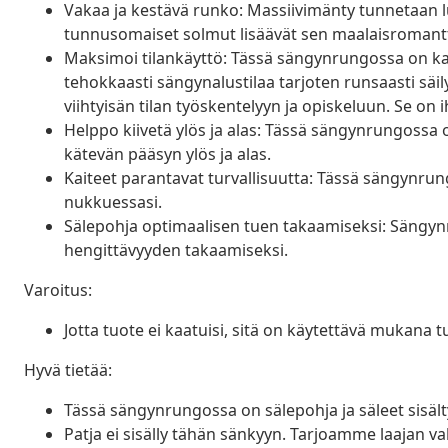
Vakaa ja kestävä runko: Massiivimänty tunnetaan l
tunnusomaiset solmut lisäävät sen maalaisromantti
Maksimoi tilankäyttö: Tässä sängynrungossa on kaks
tehokkaasti sängynalustilaa tarjoten runsaasti säilyt
viihtyisän tilan työskentelyyn ja opiskeluun. Se on 
Helppo kiivetä ylös ja alas: Tässä sängynrungossa o
kätevän pääsyn ylös ja alas.
Kaiteet parantavat turvallisuutta: Tässä sängynru
nukkuessasi.
Sälepohja optimaalisen tuen takaamiseksi: Sängyn
hengittävyyden takaamiseksi.
Varoitus:
Jotta tuote ei kaatuisi, sitä on käytettävä mukana 
Hyvä tietää:
Tässä sängynrungossa on sälepohja ja säleet sisält
Patja ei sisälly tähän sänkyyn. Tarjoamme laajan v