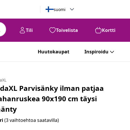
suomi
Tili
Toivelista
Kortti
Huutokaupat
Inspiroidu
daXL
idaXL Parvisänky ilman patjaa
ahanruskea 90x190 cm täysi
änty
ri
(3 vaihtoehtoa saatavilla)