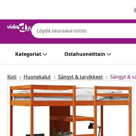
Edellinen
Seuraava
Kategoriat
Ostahuoneittain
Koti
Huonekalut
Sängyt & tarvikkeet
Sängyt & 