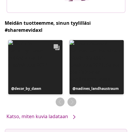
Meidän tuotteemme, sinun tyylilläsi
#sharemevidaxl
Julkaissut
decor_by_dawn
Julkaissut
nadines_landhaustraum
Katso, miten kuvia ladataan