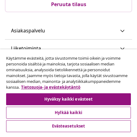
Peruuta tilaus
Asiakaspalvelu
Liiketoiminta
Käytämme evästeitä, jotta sivustomme toimii oikein ja voimme
personoida sisältöä ja mainoksia, tarjota sosiaalisen median
vidaXL
ominaisuuksia, analysoida tietoliikennettä ja personoidut
mainokset. Jaamme myös tietoja tavasta, jolla käytät sivustoamme
sosiaalisen median, mainonta- ja analytiikkakumppaneidemme
Löydä lisää
kanssa.
Tietosuoja- ja evästekäytäntö
Hyväksy kaikki evästeet
Hylkää kaikki
Evästeasetukset
© 2008-2026 vidaXL www.vidaxl.fi on vidaXL Marketplace