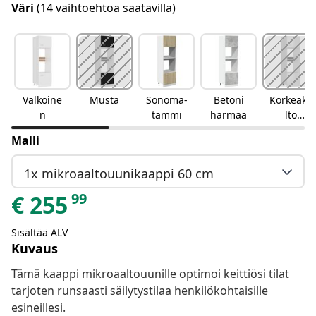
Väri
(14 vaihtoehtoa saatavilla)
Valkoine
Musta
Sonoma-
Betoni
Korkeakii
n
tammi
harmaa
lto
valkoinen
Malli
1x mikroaaltouunikaappi 60 cm
99
€
255
Sisältää ALV
Kuvaus
Tämä kaappi mikroaaltouunille optimoi keittiösi tilat
tarjoten runsaasti säilytystilaa henkilökohtaisille
esineillesi.