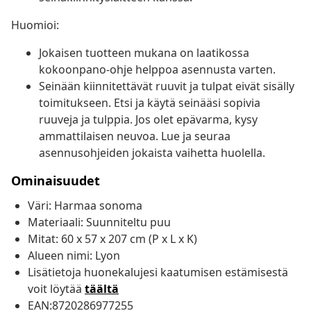
Huomioi:
Jokaisen tuotteen mukana on laatikossa
kokoonpano-ohje helppoa asennusta varten.
Seinään kiinnitettävät ruuvit ja tulpat eivät sisälly
toimitukseen. Etsi ja käytä seinääsi sopivia
ruuveja ja tulppia. Jos olet epävarma, kysy
ammattilaisen neuvoa. Lue ja seuraa
asennusohjeiden jokaista vaihetta huolella.
Ominaisuudet
Väri: Harmaa sonoma
Materiaali: Suunniteltu puu
Mitat: 60 x 57 x 207 cm (P x L x K)
Alueen nimi: Lyon
Lisätietoja huonekalujesi kaatumisen estämisestä
voit löytää
täältä
EAN:8720286977255