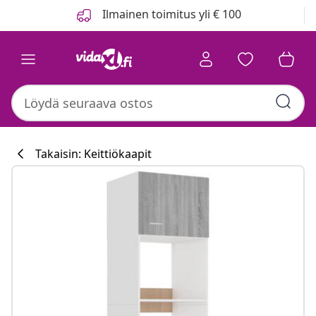
Edellinen
Seuraava
Ilmainen toimitus yli € 100
Takaisin: Keittiökaapit
Keittiökokoelm
#sharemevidaxl