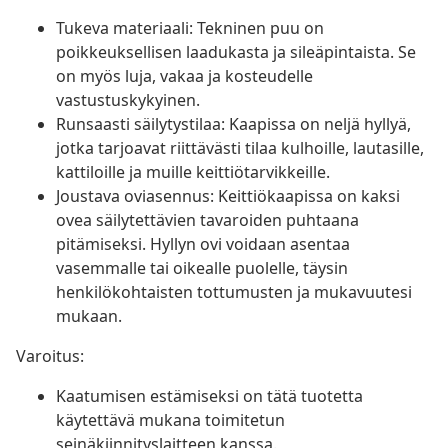
Tukeva materiaali: Tekninen puu on
poikkeuksellisen laadukasta ja sileäpintaista. Se
on myös luja, vakaa ja kosteudelle
vastustuskykyinen.
Runsaasti säilytystilaa: Kaapissa on neljä hyllyä,
jotka tarjoavat riittävästi tilaa kulhoille, lautasille,
kattiloille ja muille keittiötarvikkeille.
Joustava oviasennus: Keittiökaapissa on kaksi
ovea säilytettävien tavaroiden puhtaana
pitämiseksi. Hyllyn ovi voidaan asentaa
vasemmalle tai oikealle puolelle, täysin
henkilökohtaisten tottumusten ja mukavuutesi
mukaan.
Varoitus:
Kaatumisen estämiseksi on tätä tuotetta
käytettävä mukana toimitetun
seinäkiinnityslaitteen kanssa.