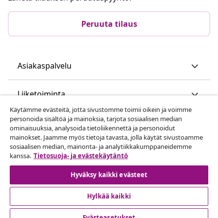
Peruuta tilaus
Asiakaspalvelu
Liiketoiminta
Käytämme evästeitä, jotta sivustomme toimii oikein ja voimme
personoida sisältöä ja mainoksia, tarjota sosiaalisen median
vidaXL
ominaisuuksia, analysoida tietoliikennettä ja personoidut
mainokset. Jaamme myös tietoja tavasta, jolla käytät sivustoamme
sosiaalisen median, mainonta- ja analytiikkakumppaneidemme
Löydä lisää
kanssa.
Tietosuoja- ja evästekäytäntö
Hyväksy kaikki evästeet
Hylkää kaikki
Evästeasetukset