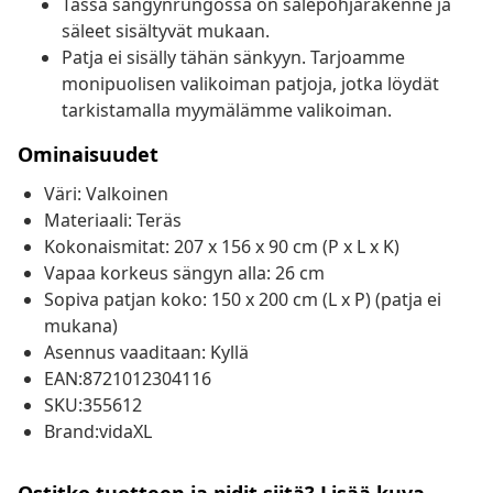
Tässä sängynrungossa on sälepohjarakenne ja
säleet sisältyvät mukaan.
Patja ei sisälly tähän sänkyyn. Tarjoamme
monipuolisen valikoiman patjoja, jotka löydät
tarkistamalla myymälämme valikoiman.
Ominaisuudet
Väri: Valkoinen
Materiaali: Teräs
Kokonaismitat: 207 x 156 x 90 cm (P x L x K)
Vapaa korkeus sängyn alla: 26 cm
Sopiva patjan koko: 150 x 200 cm (L x P) (patja ei
mukana)
Asennus vaaditaan: Kyllä
EAN:8721012304116
SKU:355612
Brand:vidaXL