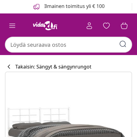
Edellinen
Seuraava
Ilmainen toimitus yli € 100
Takaisin: Sängyt & sängynrungot
Keittiökokoelm
#sharemevidaxl