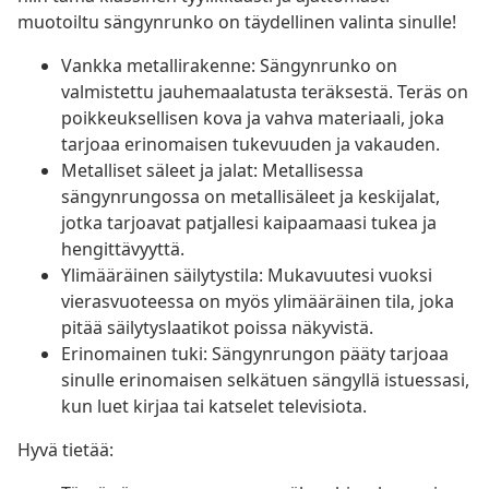
muotoiltu sängynrunko on täydellinen valinta sinulle!
Vankka metallirakenne: Sängynrunko on
valmistettu jauhemaalatusta teräksestä. Teräs on
poikkeuksellisen kova ja vahva materiaali, joka
tarjoaa erinomaisen tukevuuden ja vakauden.
Metalliset säleet ja jalat: Metallisessa
sängynrungossa on metallisäleet ja keskijalat,
jotka tarjoavat patjallesi kaipaamaasi tukea ja
hengittävyyttä.
Ylimääräinen säilytystila: Mukavuutesi vuoksi
vierasvuoteessa on myös ylimääräinen tila, joka
pitää säilytyslaatikot poissa näkyvistä.
Erinomainen tuki: Sängynrungon pääty tarjoaa
sinulle erinomaisen selkätuen sängyllä istuessasi,
kun luet kirjaa tai katselet televisiota.
Hyvä tietää: