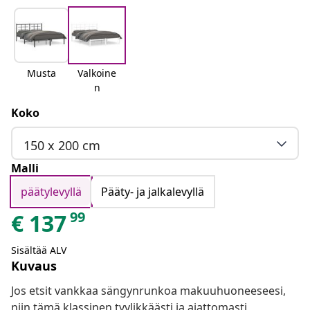
Musta
Valkoine
n
Koko
150 x 200 cm
Malli
päätylevyllä
Pääty- ja jalkalevyllä
99
€
137
Sisältää ALV
Kuvaus
Jos etsit vankkaa sängynrunkoa makuuhuoneeseesi,
niin tämä klassinen tyylikkäästi ja ajattomasti