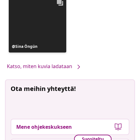
Julkaissut
Sina Öngün
Katso, miten kuvia ladataan
Ota meihin yhteyttä!
Mene ohjekeskukseen
Suositeltu