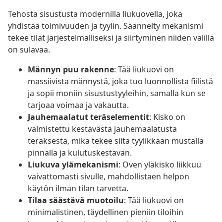
Tehosta sisustusta modernilla liukuovella, joka
yhdistää toimivuuden ja tyylin. Säännelty mekanismi
tekee tilat järjestelmälliseksi ja siirtyminen niiden välillä
on sulavaa.
Männyn puu rakenne
: Tää liukuovi on
massiivista männystä, joka tuo luonnollista fiilistä
ja sopii moniin sisustustyyleihin, samalla kun se
tarjoaa voimaa ja vakautta.
Jauhemaalatut teräselementit
: Kisko on
valmistettu kestävästä jauhemaalatusta
teräksestä, mikä tekee siitä tyylikkään mustalla
pinnalla ja kulutuskestävän.
Liukuva ylämekanismi
: Oven yläkisko liikkuu
vaivattomasti sivulle, mahdollistaen helpon
käytön ilman tilan tarvetta.
Tilaa säästävä muotoilu
: Tää liukuovi on
minimalistinen, täydellinen pieniin tiloihin