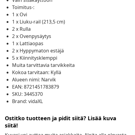
Vain sisäkäyttöön
Toimitus-:
1 x Ovi
1 x Liuku-rail (213,5 cm)
2 x Rulla
2 x Ovenpysäytys
1 x Lattiaopas
2 x Hyppymaton estäjä
5 x Kiinnitysklemppi
Muita tarvittavia tarvikkeita
Kokoa tarvitaan: Kyllä
Alueen nimi: Narvik
EAN: 8721451783879
SKU: 3445370
Brand: vidaXL
Ostitko tuotteen ja pidit siitä? Lisää kuva
siitä!