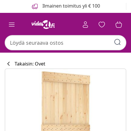
Edellinen
Seuraava
Ilmainen toimitus yli € 100
Takaisin: Ovet
Keittiökokoelm
#sharemevidaxl