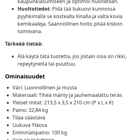
kaupunkiasumiseen ja optimoi huonetilan.
Huoltotiedot
: Pidä tää liukuovi kunnossa
pyyhkimällä se kostealla liinalla ja vältä kovia
kemikaaleja. Säännöllinen hoito pitää kiskon
toimivana.
Tärkeää tietää:
Älä käytä tätä tuotetta, jos joitain osia on rikki,
repeytyneitä tai puuttuu.
Ominaisuudet
Väri: Luonnollinen ja musta
Materiaali: Tiheä mänty ja jauhemaalattu teräs
Yleiset mitat: 213,5 x 3,5 x 210 cm (P x L x K)
Paino: 32,84 kg
Tilaa säästävä
Liukuva Yläosa
Enimmäispaino: 100 kg