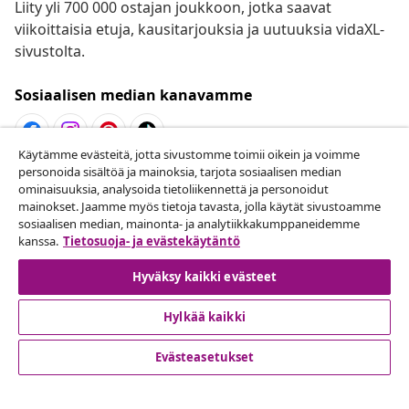
Liity yli 700 000 ostajan joukkoon, jotka saavat
viikoittaisia etuja, kausitarjouksia ja uutuuksia vidaXL-
sivustolta.
Sosiaalisen median kanavamme
Käytämme evästeitä, jotta sivustomme toimii oikein ja voimme
personoida sisältöä ja mainoksia, tarjota sosiaalisen median
Peruuta tilaus
ominaisuuksia, analysoida tietoliikennettä ja personoidut
Lähetä tilauksen peruutuspyyntö.
mainokset. Jaamme myös tietoja tavasta, jolla käytät sivustoamme
sosiaalisen median, mainonta- ja analytiikkakumppaneidemme
kanssa.
Tietosuoja- ja evästekäytäntö
Peruuta tilaus
Hyväksy kaikki evästeet
Hylkää kaikki
Asiakaspalvelu
Evästeasetukset
Liiketoiminta