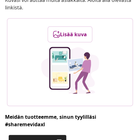
Kuvasi voi auttaa muita asiakkaita. Aloita alla olevasta
linkistä.
Lisää kuva
Meidän tuotteemme, sinun tyylilläsi
#sharemevidaxl