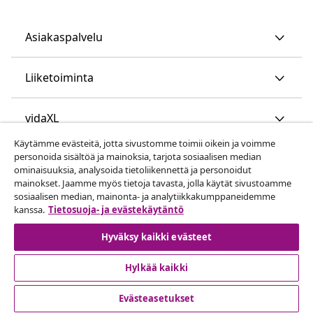
Asiakaspalvelu
Liiketoiminta
vidaXL
Käytämme evästeitä, jotta sivustomme toimii oikein ja voimme
personoida sisältöä ja mainoksia, tarjota sosiaalisen median
Löydä lisää
ominaisuuksia, analysoida tietoliikennettä ja personoidut
mainokset. Jaamme myös tietoja tavasta, jolla käytät sivustoamme
sosiaalisen median, mainonta- ja analytiikkakumppaneidemme
kanssa.
Tietosuoja- ja evästekäytäntö
Hyväksy kaikki evästeet
Hylkää kaikki
© 2008-2026 vidaXL www.vidaxl.fi on vidaXL Marketplace
Europe B.V. yrityksen verkkosivu
Evästeasetukset