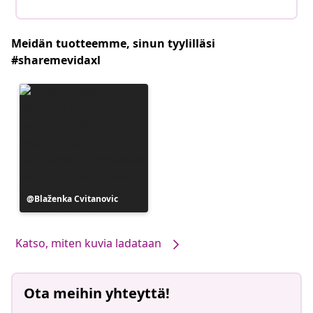
Meidän tuotteemme, sinun tyylilläsi
#sharemevidaxl
Julkaissut
Blaženka Cvitanovic
Katso, miten kuvia ladataan
Ota meihin yhteyttä!