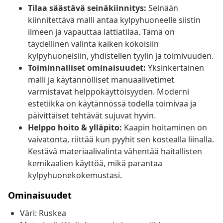
Tilaa säästävä seinäkiinnitys:
Seinään
kiinnitettävä malli antaa kylpyhuoneelle siistin
ilmeen ja vapauttaa lattiatilaa. Tämä on
täydellinen valinta kaiken kokoisiin
kylpyhuoneisiin, yhdistellen tyylin ja toimivuuden.
Toiminnalliset ominaisuudet:
Yksinkertainen
malli ja käytännölliset manuaalivetimet
varmistavat helppokäyttöisyyden. Moderni
estetiikka on käytännössä todella toimivaa ja
päivittäiset tehtävät sujuvat hyvin.
Helppo hoito & ylläpito:
Kaapin hoitaminen on
vaivatonta, riittää kun pyyhit sen kostealla liinalla.
Kestävä materiaalivalinta vähentää haitallisten
kemikaalien käyttöä, mikä parantaa
kylpyhuonekokemustasi.
Ominaisuudet
Väri: Ruskea