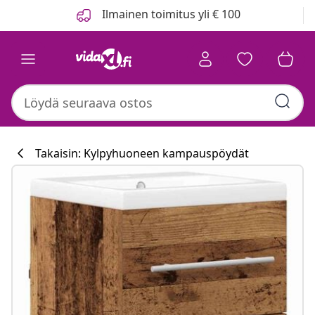
Edellinen
Seuraava
Ilmainen toimitus yli € 100
Takaisin: Kylpyhuoneen kampauspöydät
Keittiökokoelm
#sharemevidaxl