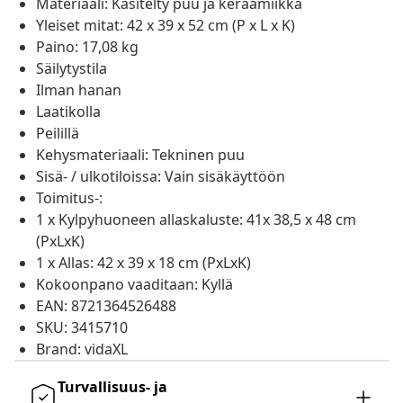
Materiaali: Käsitelty puu ja keraamiikka
Yleiset mitat: 42 x 39 x 52 cm (P x L x K)
Paino: 17,08 kg
Säilytystila
Ilman hanan
Laatikolla
Peilillä
Kehysmateriaali: Tekninen puu
Sisä- / ulkotiloissa: Vain sisäkäyttöön
Toimitus-:
1 x Kylpyhuoneen allaskaluste: 41x 38,5 x 48 cm
(PxLxK)
1 x Allas: 42 x 39 x 18 cm (PxLxK)
Kokoonpano vaaditaan: Kyllä
EAN: 8721364526488
SKU: 3415710
Brand: vidaXL
Turvallisuus- ja