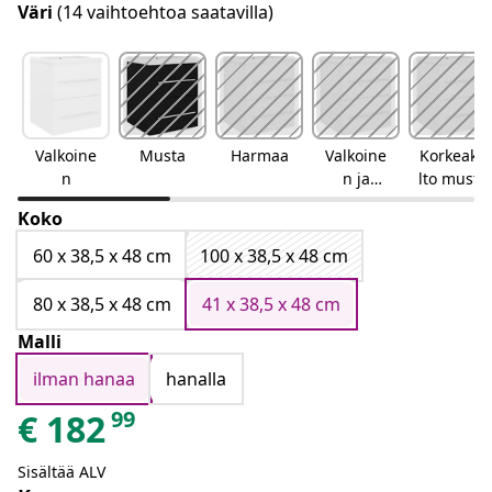
Väri
(14 vaihtoehtoa saatavilla)
Valkoine
Musta
Harmaa
Valkoine
Korkeakii
n
n ja
lto musta
Sonoma-
Koko
tammi
60 x 38,5 x 48 cm
100 x 38,5 x 48 cm
80 x 38,5 x 48 cm
41 x 38,5 x 48 cm
Malli
ilman hanaa
hanalla
99
€
182
Sisältää ALV