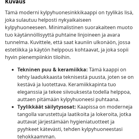
Kuvaus
Tämä moderni kylpyhuonesinkkikaappi on tyylikäs lisä,
joka sulautuu helposti nykyaikaiseen
kylpyhuoneeseen. Minimalistinen suorakaiteen muoto
tuo käytännöllisyyttä puhtaine linjoineen ja avara
tunnelma. Kuvittele, että saat kauniin ulkonäön, jossa
estetiikka ja käytön helppous kohtaavat, ja joka sopii
hyvin pienempiinkin tiloihin.
Tekninen puu & keramiikka:
Tämä kaappi on
tehty laadukkaasta teknisestä puusta, joten se on
kestävä ja luotettava. Keramiikkapinta tuo
eleganssia ja tekee siivouksesta todella helppoa,
auttaen pitämään kylpyhuoneesi puhtaana.
Tyylikkäät säilytysosat:
Kaapissa on moderneja
tangolla varustettuja laatikoita ja lokeroita, jotka
auttavat järjestämään hygieniatuotteet ja
pyyhkeet kätevästi, tehden kylpyhuoneestasi
tehokkaamman.