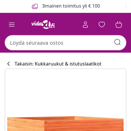
Edellinen
Seuraava
Ilmainen toimitus yli € 100
Takaisin: Kukkaruukut & istutuslaatikot
Keittiökokoelm
#sharemevidaxl