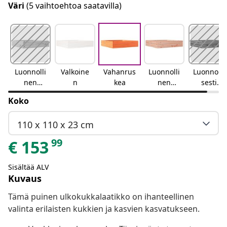
Väri
(5 vaihtoehtoa saatavilla)
Luonnolli
Valkoine
Vahanrus
Luonnolli
Luonnolli
nen
n
kea
nen
sesti
mänty
douglask
kyllästett
Koko
uusi
y
110 x 110 x 23 cm
99
€
153
Sisältää ALV
Kuvaus
Tämä puinen ulkokukkalaatikko on ihanteellinen
valinta erilaisten kukkien ja kasvien kasvatukseen.