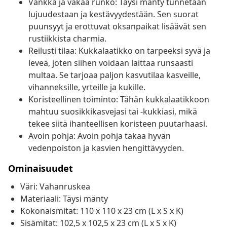
Vankka ja vakaa runko: Täysi mänty tunnetaan
lujuudestaan ja kestävyydestään. Sen suorat
puunsyyt ja erottuvat oksanpaikat lisäävät sen
rustiikkista charmia.
Reilusti tilaa: Kukkalaatikko on tarpeeksi syvä ja
leveä, joten siihen voidaan laittaa runsaasti
multaa. Se tarjoaa paljon kasvutilaa kasveille,
vihanneksille, yrteille ja kukille.
Koristeellinen toiminto: Tähän kukkalaatikkoon
mahtuu suosikkikasvejasi tai -kukkiasi, mikä
tekee siitä ihanteellisen koristeen puutarhaasi.
Avoin pohja: Avoin pohja takaa hyvän
vedenpoiston ja kasvien hengittävyyden.
Ominaisuudet
Väri: Vahanruskea
Materiaali: Täysi mänty
Kokonaismitat: 110 x 110 x 23 cm (L x S x K)
Sisämitat: 102,5 x 102,5 x 23 cm (L x S x K)