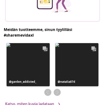
Meidän tuotteemme, sinun tyylilläsi
#sharemevidaxl
Julkaissut
garden_addicted_
Julkaissut
natalia87d
Katso, miten kuvia ladataan