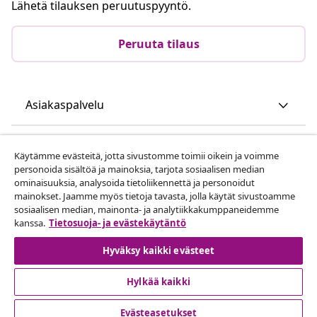
Lähetä tilauksen peruutuspyyntö.
Peruuta tilaus
Asiakaspalvelu
Liiketoiminta
Käytämme evästeitä, jotta sivustomme toimii oikein ja voimme
personoida sisältöä ja mainoksia, tarjota sosiaalisen median
ominaisuuksia, analysoida tietoliikennettä ja personoidut
vidaXL
mainokset. Jaamme myös tietoja tavasta, jolla käytät sivustoamme
sosiaalisen median, mainonta- ja analytiikkakumppaneidemme
kanssa.
Tietosuoja- ja evästekäytäntö
Löydä lisää
Hyväksy kaikki evästeet
Hylkää kaikki
Evästeasetukset