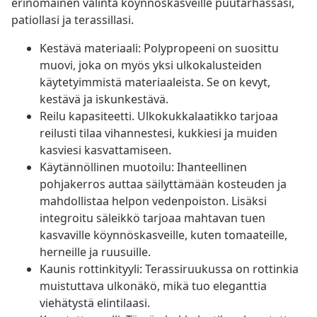
erinomainen valinta köynnöskasveille puutarhassasi,
patiollasi ja terassillasi.
Kestävä materiaali: Polypropeeni on suosittu
muovi, joka on myös yksi ulkokalusteiden
käytetyimmistä materiaaleista. Se on kevyt,
kestävä ja iskunkestävä.
Reilu kapasiteetti. Ulkokukkalaatikko tarjoaa
reilusti tilaa vihannestesi, kukkiesi ja muiden
kasviesi kasvattamiseen.
Käytännöllinen muotoilu: Ihanteellinen
pohjakerros auttaa säilyttämään kosteuden ja
mahdollistaa helpon vedenpoiston. Lisäksi
integroitu säleikkö tarjoaa mahtavan tuen
kasvaville köynnöskasveille, kuten tomaateille,
herneille ja ruusuille.
Kaunis rottinkityyli: Terassiruukussa on rottinkia
muistuttava ulkonäkö, mikä tuo eleganttia
viehätystä elintilaasi.