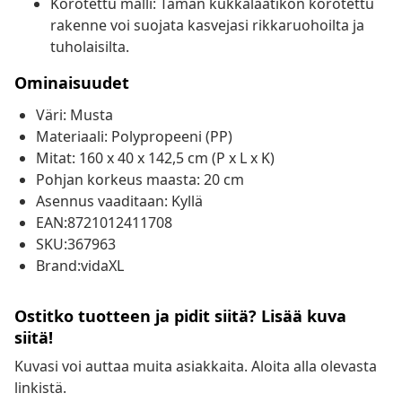
Korotettu malli: Tämän kukkalaatikon korotettu
rakenne voi suojata kasvejasi rikkaruohoilta ja
tuholaisilta.
Ominaisuudet
Väri: Musta
Materiaali: Polypropeeni (PP)
Mitat: 160 x 40 x 142,5 cm (P x L x K)
Pohjan korkeus maasta: 20 cm
Asennus vaaditaan: Kyllä
EAN:8721012411708
SKU:367963
Brand:vidaXL
Ostitko tuotteen ja pidit siitä? Lisää kuva
siitä!
Kuvasi voi auttaa muita asiakkaita. Aloita alla olevasta
linkistä.