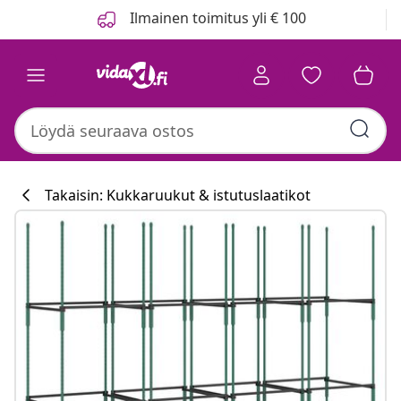
Edellinen
Seuraava
Ilmainen toimitus yli € 100
Takaisin: Kukkaruukut & istutuslaatikot
Keittiökokoelm
#sharemevidaxl