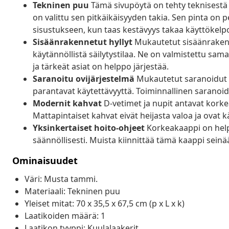
Tekninen puu
Tämä sivupöytä on tehty teknisestä p
on valittu sen pitkäikäisyyden takia. Sen pinta on
sisustukseen, kun taas kestävyys takaa käyttökelp
Sisäänrakennetut hyllyt
Mukautetut sisäänrakenne
käytännöllistä säilytystilaa. Ne on valmistettu sam
ja tärkeät asiat on helppo järjestää.
Saranoitu ovijärjestelmä
Mukautetut saranoidut o
parantavat käytettävyyttä. Toiminnallinen saranoid
Modernit kahvat
D-vetimet ja nupit antavat korkea
Mattapintaiset kahvat eivät heijasta valoa ja ovat kä
Yksinkertaiset hoito-ohjeet
Korkeakaappi on helpp
säännöllisesti. Muista kiinnittää tämä kaappi sei
Ominaisuudet
Väri: Musta tammi.
Materiaali: Tekninen puu
Yleiset mitat: 70 x 35,5 x 67,5 cm (p x L x k)
Laatikoiden määrä: 1
Laatikon tyyppi: Kuulalaakerit