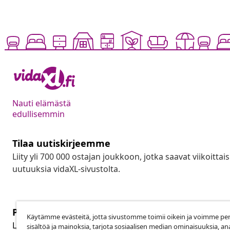
Nauti elämästä
edullisemmin
Tilaa uutiskirjeemme
Liity yli 700 000 ostajan joukkoon, jotka saavat viikoittais
uutuuksia vidaXL-sivustolta.
Peruuta tilaus
Käytämme evästeitä, jotta sivustomme toimii oikein ja voimme pe
Per
Lähetä tilauksen peruutuspyyntö.
sisältöä ja mainoksia, tarjota sosiaalisen median ominaisuuksia, an