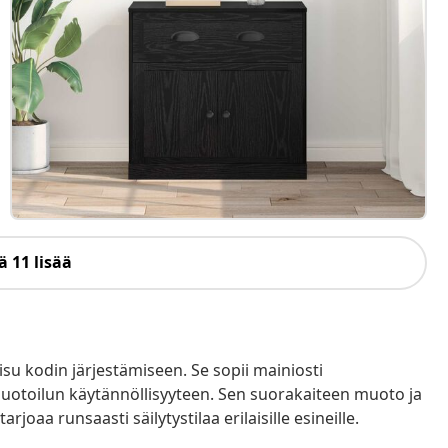
 11 lisää
su kodin järjestämiseen. Se sopii mainiosti
muotoilun käytännöllisyyteen. Sen suorakaiteen muoto ja
rjoaa runsaasti säilytystilaa erilaisille esineille.