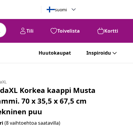
suomi
Tili
Toivelista
Kortti
Huutokaupat
Inspiroidu
daXL
idaXL Korkea kaappi Musta
ammi. 70 x 35,5 x 67,5 cm
ekninen puu
ri
(8 vaihtoehtoa saatavilla)