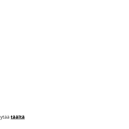
öytää
täältä