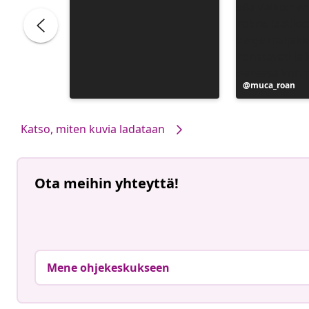
Julkaissut
muca_roan
Katso, miten kuvia ladataan
Ota meihin yhteyttä!
Mene ohjekeskukseen