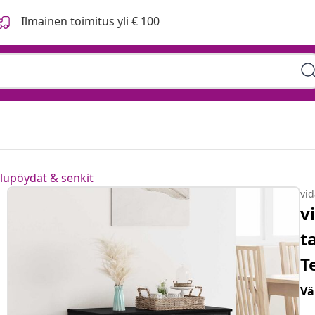
Ilmainen toimitus yli € 100
ilupöydät & senkit
vi
v
t
T
Vä