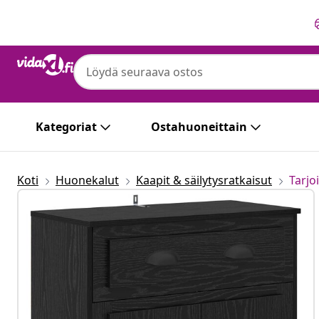
Edellinen
Seuraava
Kategoriat
Ostahuoneittain
Koti
Huonekalut
Kaapit & säilytysratkaisut
Tarjo