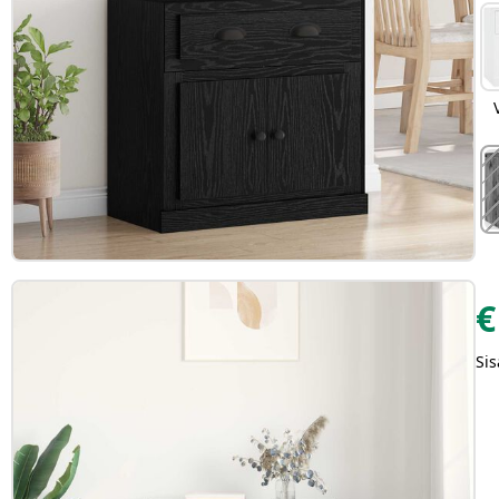
€
Sis