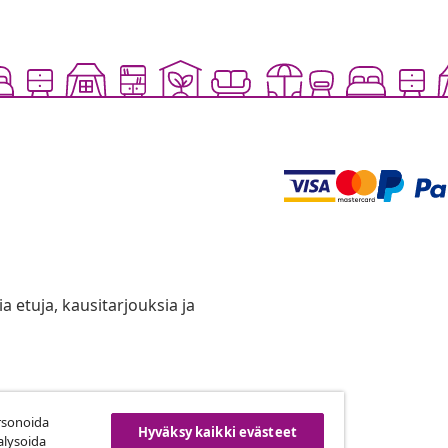
ia etuja, kausitarjouksia ja
rsonoida
uuta tilaus
Hyväksy kaikki evästeet
alysoida