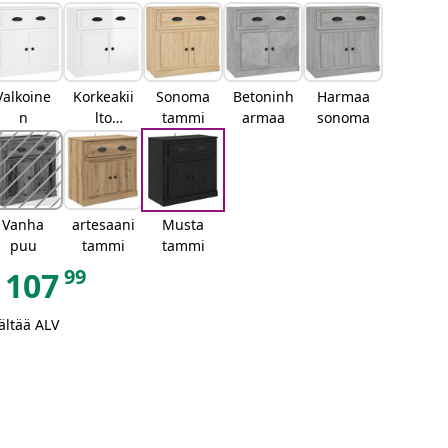
Valkoine
Korkeakii
Sonoma
Betoninh
Harmaa
n
lto
tammi
armaa
sonoma
valkoinen
Vanha
artesaani
Musta
puu
tammi
tammi
99
107
ältää ALV