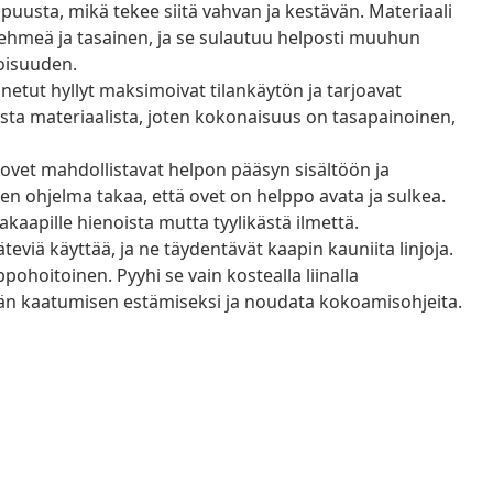
uusta, mikä tekee siitä vahvan ja kestävän. Materiaali
 pehmeä ja tasainen, ja se sulautuu helposti muuhun
oisuuden.
tut hyllyt maksimoivat tilankäytön ja tarjoavat
asta materiaalista, joten kokonaisuus on tasapainoinen,
vet mahdollistavat helpon pääsyn sisältöön ja
en ohjelma takaa, että ovet on helppo avata ja sulkea.
kaapille hienoista mutta tyylikästä ilmettä.
teviä käyttää, ja ne täydentävät kaapin kauniita linjoja.
ohoitoinen. Pyyhi se vain kostealla liinalla
nään kaatumisen estämiseksi ja noudata kokoamisohjeita.