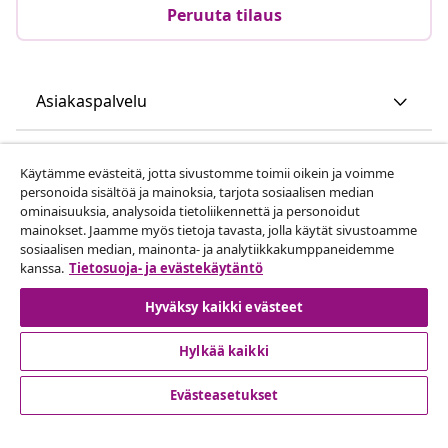
Peruuta tilaus
Asiakaspalvelu
Liiketoiminta
Käytämme evästeitä, jotta sivustomme toimii oikein ja voimme
personoida sisältöä ja mainoksia, tarjota sosiaalisen median
ominaisuuksia, analysoida tietoliikennettä ja personoidut
vidaXL
mainokset. Jaamme myös tietoja tavasta, jolla käytät sivustoamme
sosiaalisen median, mainonta- ja analytiikkakumppaneidemme
kanssa.
Tietosuoja- ja evästekäytäntö
Löydä lisää
Hyväksy kaikki evästeet
Hylkää kaikki
Evästeasetukset
© 2008-2026 vidaXL www.vidaxl.fi on vidaXL Marketplace