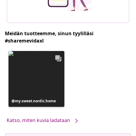
Meidän tuotteemme, sinun tyylilläsi
#sharemevidaxl
Julkaissut
my.sweet.nordic.home
Katso, miten kuvia ladataan