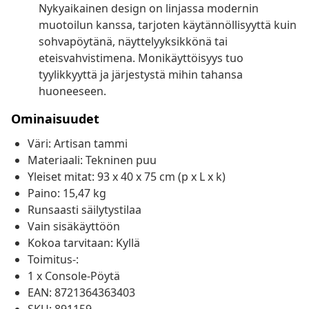
Nykyaikainen design on linjassa modernin
muotoilun kanssa, tarjoten käytännöllisyyttä kuin
sohvapöytänä, näyttelyyksikkönä tai
eteisvahvistimena. Monikäyttöisyys tuo
tyylikkyyttä ja järjestystä mihin tahansa
huoneeseen.
Ominaisuudet
Väri: Artisan tammi
Materiaali: Tekninen puu
Yleiset mitat: 93 x 40 x 75 cm (p x L x k)
Paino: 15,47 kg
Runsaasti säilytystilaa
Vain sisäkäyttöön
Kokoa tarvitaan: Kyllä
Toimitus-:
1 x Console-Pöytä
EAN: 8721364363403