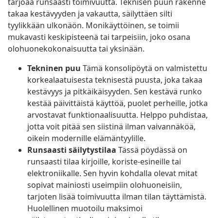
tarjoaa runsaasti toimivuutta. Teknisen puun rakenne
takaa kestävyyden ja vakautta, säilyttäen silti
tyylikkään ulkonäön. Monikäyttöinen, se toimii
mukavasti keskipisteenä tai tarpeisiin, joko osana
olohuonekokonaisuutta tai yksinään.
Tekninen puu
Tämä konsolipöytä on valmistettu
korkealaatuisesta teknisestä puusta, joka takaa
kestävyys ja pitkäikäisyyden. Sen kestävä runko
kestää päivittäistä käyttöä, puolet perheille, jotka
arvostavat funktionaalisuutta. Helppo puhdistaa,
jotta voit pitää sen siistinä ilman vaivannäköä,
oikein modernille elämäntyylille.
Runsaasti säilytystilaa
Tässä pöydässä on
runsaasti tilaa kirjoille, koriste-esineille tai
elektroniikalle. Sen hyvin kohdalla olevat mitat
sopivat mainiosti useimpiin olohuoneisiin,
tarjoten lisää toimivuutta ilman tilan täyttämistä.
Huolellinen muotoilu maksimoi