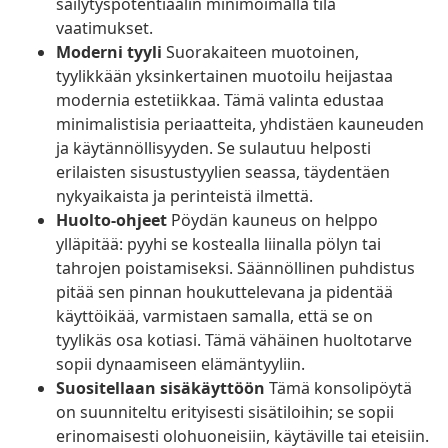
säilytyspotentiaalin minimoimalla tila
vaatimukset.
Moderni tyyli
Suorakaiteen muotoinen,
tyylikkään yksinkertainen muotoilu heijastaa
modernia estetiikkaa. Tämä valinta edustaa
minimalistisia periaatteita, yhdistäen kauneuden
ja käytännöllisyyden. Se sulautuu helposti
erilaisten sisustustyylien seassa, täydentäen
nykyaikaista ja perinteistä ilmettä.
Huolto-ohjeet
Pöydän kauneus on helppo
ylläpitää: pyyhi se kostealla liinalla pölyn tai
tahrojen poistamiseksi. Säännöllinen puhdistus
pitää sen pinnan houkuttelevana ja pidentää
käyttöikää, varmistaen samalla, että se on
tyylikäs osa kotiasi. Tämä vähäinen huoltotarve
sopii dynaamiseen elämäntyyliin.
Suositellaan sisäkäyttöön
Tämä konsolipöytä
on suunniteltu erityisesti sisätiloihin; se sopii
erinomaisesti olohuoneisiin, käytäville tai eteisiin.