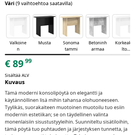
Väri
(9 vaihtoehtoa saatavilla)
Valkoine
Musta
Sonoma
Betoninh
Korkeakii
n
tammi
armaa
lto
valkoinen
99
€
89
Sisältää ALV
Kuvaus
Tämä moderni konsolipöytä on elegantti ja
käytännöllinen lisä mihin tahansa olohuoneeseen.
Tyylikäs, suorakaiteen muotoinen muotoilu tuo esiin
modernin estetiikan; se on täydellinen valinta
monenlaisiin sisustustyyleihin. Suunniteltu sisätiloihin,
tämä pöytä tuo puhtauden ja järjestyksen tunnetta, ja