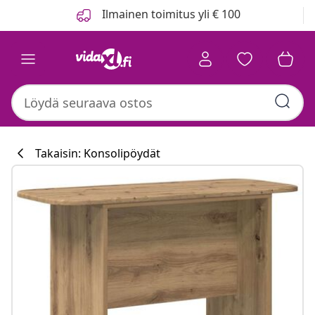
Edellinen
Seuraava
Ilmainen toimitus yli € 100
Takaisin: Konsolipöydät
Keittiökokoelm
#sharemevidaxl