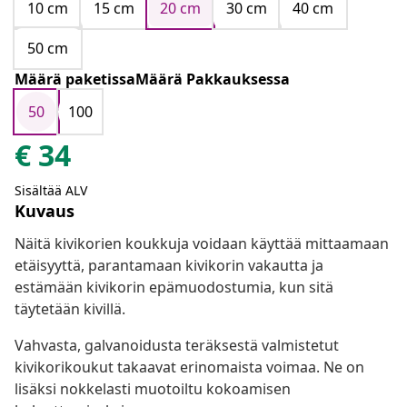
10 cm
15 cm
20 cm
30 cm
40 cm
50 cm
Määrä paketissaMäärä Pakkauksessa
50
100
€
34
Sisältää ALV
Kuvaus
Näitä kivikorien koukkuja voidaan käyttää mittaamaan
etäisyyttä, parantamaan kivikorin vakautta ja
estämään kivikorin epämuodostumia, kun sitä
täytetään kivillä.
Vahvasta, galvanoidusta teräksestä valmistetut
kivikorikoukut takaavat erinomaista voimaa. Ne on
lisäksi nokkelasti muotoiltu kokoamisen