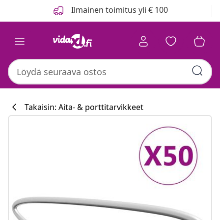
Edellinen
Seuraava
Ilmainen toimitus yli € 100
Takaisin: Aita- & porttitarvikkeet
Keittiökokoelm
#sharemevidaxl