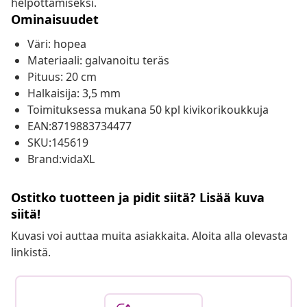
helpottamiseksi.
Ominaisuudet
Väri: hopea
Materiaali: galvanoitu teräs
Pituus: 20 cm
Halkaisija: 3,5 mm
Toimituksessa mukana 50 kpl kivikorikoukkuja
EAN:8719883734477
SKU:145619
Brand:vidaXL
Ostitko tuotteen ja pidit siitä? Lisää kuva
siitä!
Kuvasi voi auttaa muita asiakkaita. Aloita alla olevasta
linkistä.