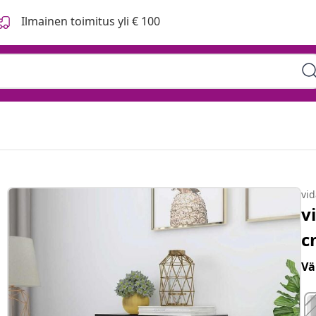
Ilmainen toimitus yli € 100
vi
v
c
Vä