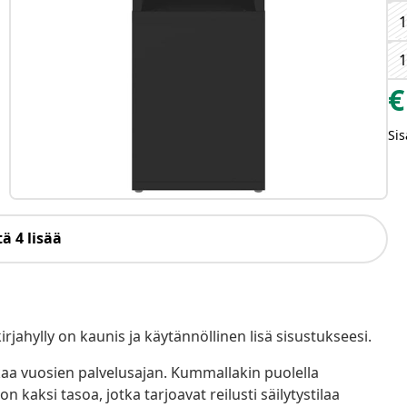
1
1
€
Sis
ä 4 lisää
kirjahylly on kaunis ja käytännöllinen lisä sisustukseesi.
kaa vuosien palvelusajan. Kummallakin puolella
 kaksi tasoa, jotka tarjoavat reilusti säilytystilaa