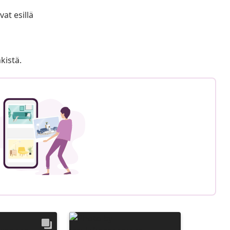
at esillä
kistä.