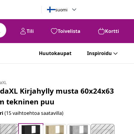
suomi
Tili
Toivelista
Kortti
Huutokaupat
Inspiroidu
daXL
idaXL Kirjahylly musta 60x24x63
m tekninen puu
ri
(15 vaihtoehtoa saatavilla)