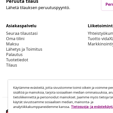
Peruuta tilaus
Per
Lähetä tilauksen peruutuspyyntö.
Asiakaspalvelu
Liiketoimin
Seuraa tilaustasi
Yhteistyöku
Oma tilini
Tuotto vidaX
Maksu
Markkinointi
Lähetys ja Toimitus
Palautus
Tuotetiedot
Tilaus
Käytämme evästeitä, jotta sivustomme toimii oikein ja voimme pe
sisältöä ja mainoksia, tarjota sosiaalisen median ominaisuuksia, an
tietoliikennettä ja personoidut mainokset. Jaamme myös tietoja tav
käytät sivustoamme sosiaalisen median, mainonta- ja
analytiikkakumppaneidemme kanssa.
Tietosuoja- ja evästekäy