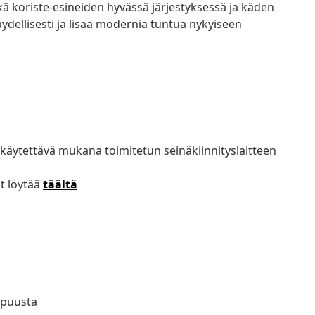
ekä koriste-esineiden hyvässä järjestyksessä ja käden
äydellisesti ja lisää modernia tuntua nykyiseen
käytettävä mukana toimitetun seinäkiinnityslaitteen
t löytää
täältä
ä puusta