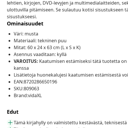
lehtien, kirjojen, DVD-levyjen ja multimedialaitteiden, s
ulottuvilla pitämiseen. Se sulautuu kotisi sisustukseen t
sisustukseesi.
Ominaisuudet
Väri: musta
Materiaali: tekninen puu
Mitat: 60 x 24 x 63 cm (L x S x K)
Asennus vaaditaan: kyllä
VAROITUS:
Kaatumisen estämiseksi tätä tuotetta on 
kanssa
Lisätietoja huonekalujesi kaatumisen estämisestä voi
EAN:8720286650196
SKU:809063
Brand:vidaXL
Edut
Tämä kirjahylly on valmistettu kestävästä, teknisest