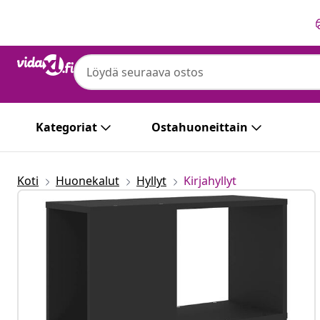
Edellinen
Seuraava
Kategoriat
Ostahuoneittain
Koti
Huonekalut
Hyllyt
Kirjahyllyt