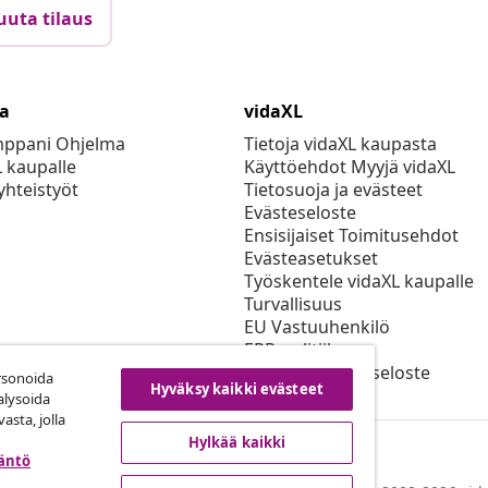
uuta tilaus
ta
vidaXL
mppani Ohjelma
Tietoja vidaXL kaupasta
L kaupalle
Käyttöehdot Myyjä vidaXL
yhteistyöt
Tietosuoja ja evästeet
Evästeseloste
Ensisijaiset Toimitusehdot
Evästeasetukset
Työskentele vidaXL kaupalle
Turvallisuus
EU Vastuuhenkilö
EPR-politiikan
Saavutettavuusseloste
rsonoida
Hyväksy kaikki evästeet
alysoida
asta, jolla
Hylkää kaikki
täntö