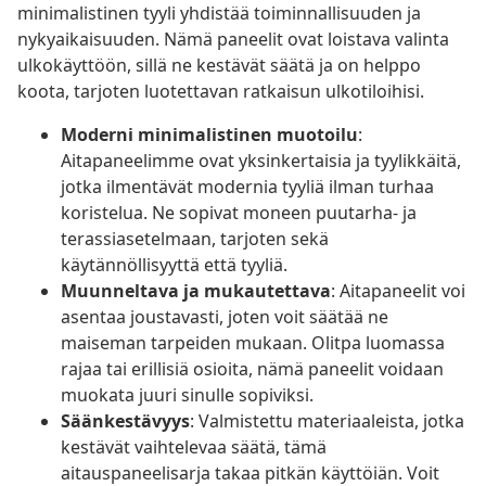
minimalistinen tyyli yhdistää toiminnallisuuden ja
nykyaikaisuuden. Nämä paneelit ovat loistava valinta
ulkokäyttöön, sillä ne kestävät säätä ja on helppo
koota, tarjoten luotettavan ratkaisun ulkotiloihisi.
Moderni minimalistinen muotoilu
:
Aitapaneelimme ovat yksinkertaisia ja tyylikkäitä,
jotka ilmentävät modernia tyyliä ilman turhaa
koristelua. Ne sopivat moneen puutarha- ja
terassiasetelmaan, tarjoten sekä
käytännöllisyyttä että tyyliä.
Muunneltava ja mukautettava
: Aitapaneelit voi
asentaa joustavasti, joten voit säätää ne
maiseman tarpeiden mukaan. Olitpa luomassa
rajaa tai erillisiä osioita, nämä paneelit voidaan
muokata juuri sinulle sopiviksi.
Säänkestävyys
: Valmistettu materiaaleista, jotka
kestävät vaihtelevaa säätä, tämä
aitauspaneelisarja takaa pitkän käyttöiän. Voit