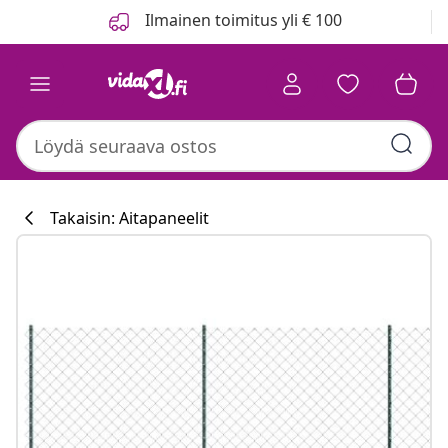
Edellinen
Seuraava
Ilmainen toimitus yli € 100
Takaisin: Aitapaneelit
Keittiökokoelm
#sharemevidaxl