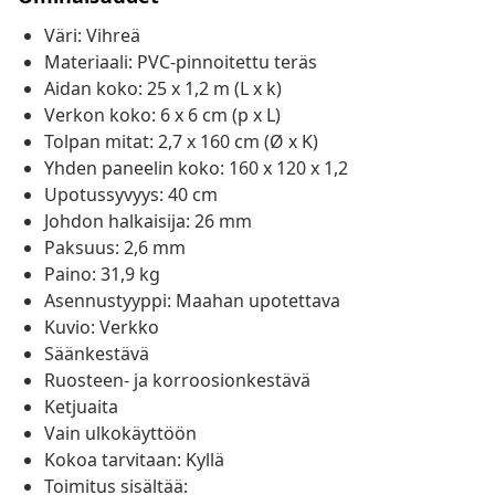
Väri: Vihreä
Materiaali: PVC-pinnoitettu teräs
Aidan koko: 25 x 1,2 m (L x k)
Verkon koko: 6 x 6 cm (p x L)
Tolpan mitat: 2,7 x 160 cm (Ø x K)
Yhden paneelin koko: 160 x 120 x 1,2
Upotussyvyys: 40 cm
Johdon halkaisija: 26 mm
Paksuus: 2,6 mm
Paino: 31,9 kg
Asennustyyppi: Maahan upotettava
Kuvio: Verkko
Säänkestävä
Ruosteen- ja korroosionkestävä
Ketjuaita
Vain ulkokäyttöön
Kokoa tarvitaan: Kyllä
Toimitus sisältää: