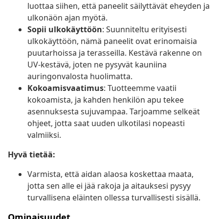
luottaa siihen, että paneelit säilyttävät eheyden ja
ulkonäön ajan myötä.
Sopii ulkokäyttöön
: Suunniteltu erityisesti
ulkokäyttöön, nämä paneelit ovat erinomaisia
puutarhoissa ja terasseilla. Kestävä rakenne on
UV-kestävä, joten ne pysyvät kauniina
auringonvalosta huolimatta.
Kokoamisvaatimus
: Tuotteemme vaatii
kokoamista, ja kahden henkilön apu tekee
asennuksesta sujuvampaa. Tarjoamme selkeät
ohjeet, jotta saat uuden ulkotilasi nopeasti
valmiiksi.
Hyvä tietää:
Varmista, että aidan alaosa koskettaa maata,
jotta sen alle ei jää rakoja ja aitauksesi pysyy
turvallisena eläinten ollessa turvallisesti sisällä.
Ominaisuudet