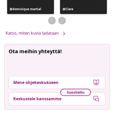
Julkaissut
dominique martial
Julkaissut
Clare
Katso, miten kuvia ladataan
Ota meihin yhteyttä!
Mene ohjekeskukseen
Suositeltu
Keskustele kanssamme