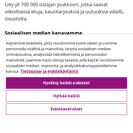
Liity yli 700 000 ostajan joukkoon, jotka saavat
viikoittaisia etuja, kausitarjouksia ja uutuuksia vidaXL-
sivustolta.
Sosiaalisen median kanavamme
Käytämme evästeitä, jotta sivustomme toimii oikein ja voimme
personoida sisältöä ja mainoksia, tarjota sosiaalisen median
ominaisuuksia, analysoida tietoliikennettä ja personoidut
mainokset. Jaamme myös tietoja tavasta, jolla käytät sivustoamme
Peruuta tilaus
sosiaalisen median, mainonta- ja analytiikkakumppaneidemme
Lähetä tilauksen peruutuspyyntö.
kanssa.
Tietosuoja- ja evästekäytäntö
Hyväksy kaikki evästeet
Peruuta tilaus
Hylkää kaikki
Evästeasetukset
Asiakaspalvelu
Liiketoiminta