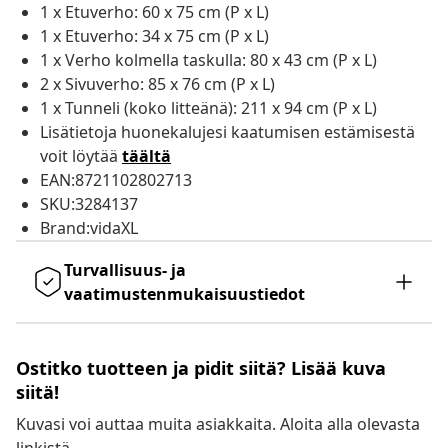
1 x Etuverho: 60 x 75 cm (P x L)
1 x Etuverho: 34 x 75 cm (P x L)
1 x Verho kolmella taskulla: 80 x 43 cm (P x L)
2 x Sivuverho: 85 x 76 cm (P x L)
1 x Tunneli (koko litteänä): 211 x 94 cm (P x L)
Lisätietoja huonekalujesi kaatumisen estämisestä
voit löytää
täältä
EAN:8721102802713
SKU:3284137
Brand:vidaXL
Turvallisuus- ja
vaatimustenmukaisuustiedot
Ostitko tuotteen ja pidit siitä? Lisää kuva
siitä!
Kuvasi voi auttaa muita asiakkaita. Aloita alla olevasta