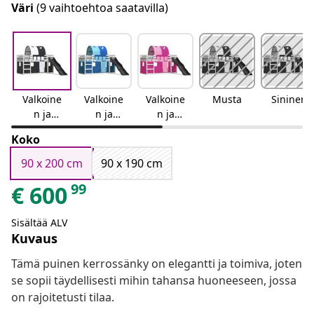
Väri
(9 vaihtoehtoa saatavilla)
Valkoine
Valkoine
Valkoine
Musta
Sininen
n ja
n ja
n ja
musta
sininen
vaaleanp
Koko
unainen
90 x 200 cm
90 x 190 cm
99
€
600
Sisältää ALV
Kuvaus
Tämä puinen kerrossänky on elegantti ja toimiva, joten
se sopii täydellisesti mihin tahansa huoneeseen, jossa
on rajoitetusti tilaa.