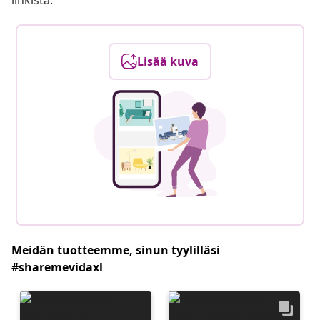
linkistä.
Lisää kuva
Meidän tuotteemme, sinun tyylilläsi
#sharemevidaxl