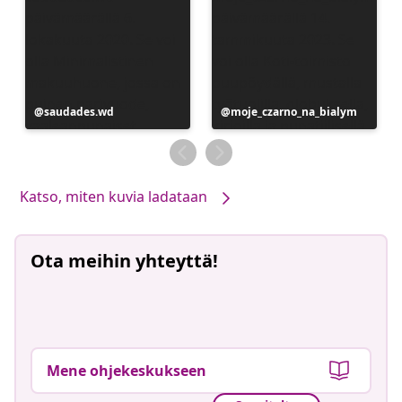
Julkaissut
saudades.wd
Julkaissut
moje_czarno_na_bialym
Katso, miten kuvia ladataan
Ota meihin yhteyttä!
Mene ohjekeskukseen