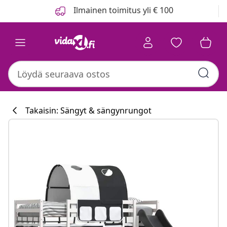
Edellinen
Seuraava
Ilmainen toimitus yli € 100
Takaisin: Sängyt & sängynrungot
Keittiökokoelm
#sharemevidaxl