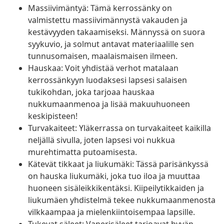
Massiivimäntyä: Tämä kerrossänky on
valmistettu massiivimännystä vakauden ja
kestävyyden takaamiseksi. Männyssä on suora
syykuvio, ja solmut antavat materiaalille sen
tunnusomaisen, maalaismaisen ilmeen.
Hauskaa: Voit yhdistää verhot matalaan
kerrossänkyyn luodaksesi lapsesi salaisen
tukikohdan, joka tarjoaa hauskaa
nukkumaanmenoa ja lisää makuuhuoneen
keskipisteen!
Turvakaiteet: Yläkerrassa on turvakaiteet kaikilla
neljällä sivulla, joten lapsesi voi nukkua
murehtimatta putoamisesta.
Kätevät tikkaat ja liukumäki: Tässä parisänkyssä
on hauska liukumäki, joka tuo iloa ja muuttaa
huoneen sisäleikkikentäksi. Kiipeilytikkaiden ja
liukumäen yhdistelmä tekee nukkumaanmenosta
vilkkaampaa ja mielenkiintoisempaa lapsille.