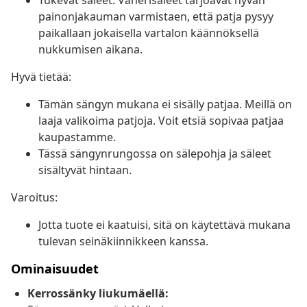
Tukevat säleet: Vanerisäleet tarjoavat hyvän
painonjakauman varmistaen, että patja pysyy
paikallaan jokaisella vartalon käännöksellä
nukkumisen aikana.
Hyvä tietää:
Tämän sängyn mukana ei sisälly patjaa. Meillä on
laaja valikoima patjoja. Voit etsiä sopivaa patjaa
kaupastamme.
Tässä sängynrungossa on sälepohja ja säleet
sisältyvät hintaan.
Varoitus:
Jotta tuote ei kaatuisi, sitä on käytettävä mukana
tulevan seinäkiinnikkeen kanssa.
Ominaisuudet
Kerrossänky liukumäellä: