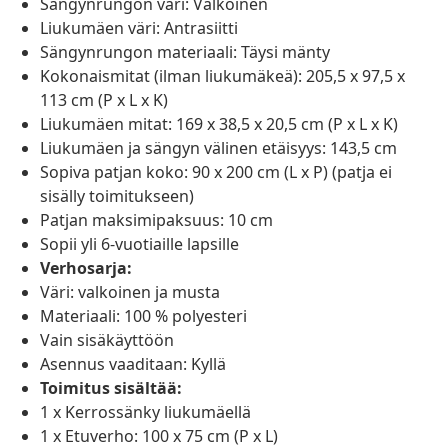
Sängynrungon väri: Valkoinen
Liukumäen väri: Antrasiitti
Sängynrungon materiaali: Täysi mänty
Kokonaismitat (ilman liukumäkeä): 205,5 x 97,5 x
113 cm (P x L x K)
Liukumäen mitat: 169 x 38,5 x 20,5 cm (P x L x K)
Liukumäen ja sängyn välinen etäisyys: 143,5 cm
Sopiva patjan koko: 90 x 200 cm (L x P) (patja ei
sisälly toimitukseen)
Patjan maksimipaksuus: 10 cm
Sopii yli 6-vuotiaille lapsille
Verhosarja:
Väri: valkoinen ja musta
Materiaali: 100 % polyesteri
Vain sisäkäyttöön
Asennus vaaditaan: Kyllä
Toimitus sisältää:
1 x Kerrossänky liukumäellä
1 x Etuverho: 100 x 75 cm (P x L)