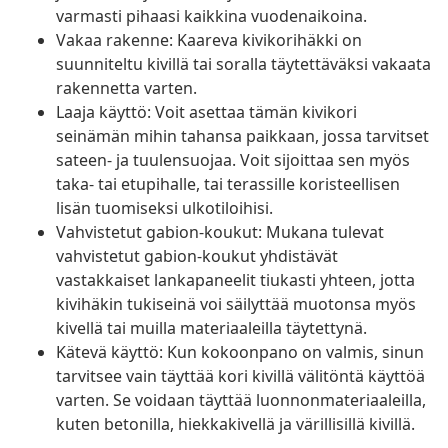
varmasti pihaasi kaikkina vuodenaikoina.
Vakaa rakenne: Kaareva kivikorihäkki on
suunniteltu kivillä tai soralla täytettäväksi vakaata
rakennetta varten.
Laaja käyttö: Voit asettaa tämän kivikori
seinämän mihin tahansa paikkaan, jossa tarvitset
sateen- ja tuulensuojaa. Voit sijoittaa sen myös
taka- tai etupihalle, tai terassille koristeellisen
lisän tuomiseksi ulkotiloihisi.
Vahvistetut gabion-koukut: Mukana tulevat
vahvistetut gabion-koukut yhdistävät
vastakkaiset lankapaneelit tiukasti yhteen, jotta
kivihäkin tukiseinä voi säilyttää muotonsa myös
kivellä tai muilla materiaaleilla täytettynä.
Kätevä käyttö: Kun kokoonpano on valmis, sinun
tarvitsee vain täyttää kori kivillä välitöntä käyttöä
varten. Se voidaan täyttää luonnonmateriaaleilla,
kuten betonilla, hiekkakivellä ja värillisillä kivillä.