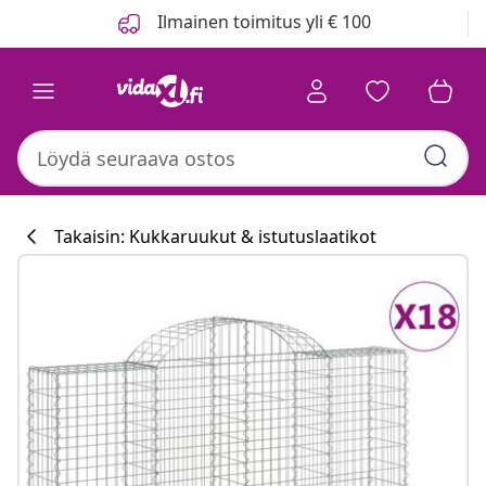
Edellinen
Seuraava
Ilmainen toimitus yli € 100
Takaisin: Kukkaruukut & istutuslaatikot
Keittiökokoelm
#sharemevidaxl