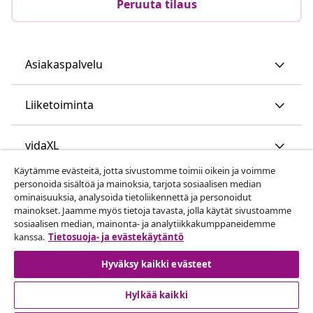
Peruuta tilaus
Asiakaspalvelu
Liiketoiminta
vidaXL
Käytämme evästeitä, jotta sivustomme toimii oikein ja voimme
personoida sisältöä ja mainoksia, tarjota sosiaalisen median
Löydä lisää
ominaisuuksia, analysoida tietoliikennettä ja personoidut
mainokset. Jaamme myös tietoja tavasta, jolla käytät sivustoamme
sosiaalisen median, mainonta- ja analytiikkakumppaneidemme
kanssa.
Tietosuoja- ja evästekäytäntö
Hyväksy kaikki evästeet
Hylkää kaikki
© 2008-2026 vidaXL www.vidaxl.fi on vidaXL Marketplace
Europe B.V. yrityksen verkkosivu