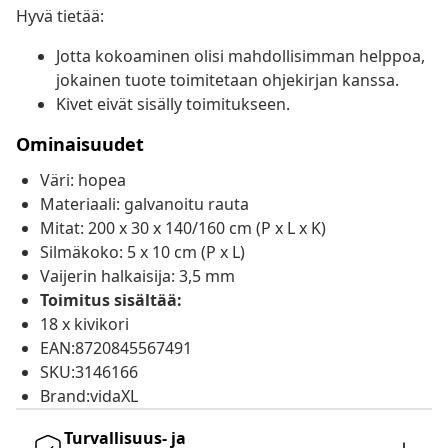
Hyvä tietää:
Jotta kokoaminen olisi mahdollisimman helppoa,
jokainen tuote toimitetaan ohjekirjan kanssa.
Kivet eivät sisälly toimitukseen.
Ominaisuudet
Väri: hopea
Materiaali: galvanoitu rauta
Mitat: 200 x 30 x 140/160 cm (P x L x K)
Silmäkoko: 5 x 10 cm (P x L)
Vaijerin halkaisija: 3,5 mm
Toimitus sisältää:
18 x kivikori
EAN:8720845567491
SKU:3146166
Brand:vidaXL
Turvallisuus- ja