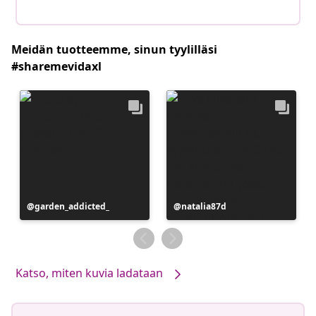
Meidän tuotteemme, sinun tyylilläsi
#sharemevidaxl
Julkaissut
garden_addicted_
Julkaissut
natalia87d
Katso, miten kuvia ladataan