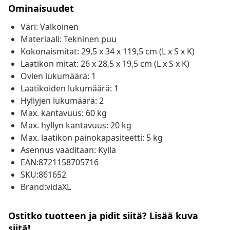
Ominaisuudet
Väri: Valkoinen
Materiaali: Tekninen puu
Kokonaismitat: 29,5 x 34 x 119,5 cm (L x S x K)
Laatikon mitat: 26 x 28,5 x 19,5 cm (L x S x K)
Ovien lukumäärä: 1
Laatikoiden lukumäärä: 1
Hyllyjen lukumäärä: 2
Max. kantavuus: 60 kg
Max. hyllyn kantavuus: 20 kg
Max. laatikon painokapasiteetti: 5 kg
Asennus vaaditaan: Kyllä
EAN:8721158705716
SKU:861652
Brand:vidaXL
Ostitko tuotteen ja pidit siitä? Lisää kuva
siitä!