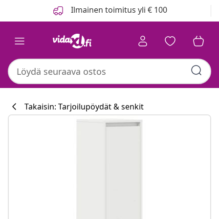
Edellinen
Seuraava
Ilmainen toimitus yli € 100
Takaisin: Tarjoilupöydät & senkit
Keittiökokoelm
#sharemevidaxl