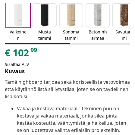
Valkoine
Musta
Sonoma
Betoninh
Savutam
n
tammi
tammi
armaa
mi
99
€
102
Sisältää ALV
Kuvaus
Tämä highboard tarjoaa sekä koristeellista vetovoimaa
että käytännöllistä säilytystilaa, joten se on täydellinen
lisä kotiisi.
Vakaa ja kestävä materiaali: Tekninen puu on
kestävä ja vakaa materiaali, jonka sileä pinta
kestää kosteutta, vääntymistä ja halkeilua, joten
se on luotettava valinta erilaisiin projekteihin.