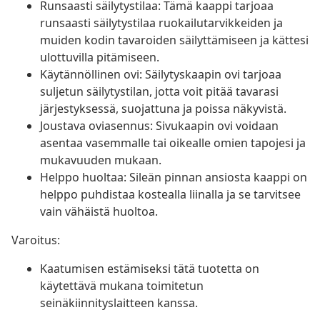
Runsaasti säilytystilaa: Tämä kaappi tarjoaa
runsaasti säilytystilaa ruokailutarvikkeiden ja
muiden kodin tavaroiden säilyttämiseen ja kättesi
ulottuvilla pitämiseen.
Käytännöllinen ovi: Säilytyskaapin ovi tarjoaa
suljetun säilytystilan, jotta voit pitää tavarasi
järjestyksessä, suojattuna ja poissa näkyvistä.
Joustava oviasennus: Sivukaapin ovi voidaan
asentaa vasemmalle tai oikealle omien tapojesi ja
mukavuuden mukaan.
Helppo huoltaa: Sileän pinnan ansiosta kaappi on
helppo puhdistaa kostealla liinalla ja se tarvitsee
vain vähäistä huoltoa.
Varoitus:
Kaatumisen estämiseksi tätä tuotetta on
käytettävä mukana toimitetun
seinäkiinnityslaitteen kanssa.