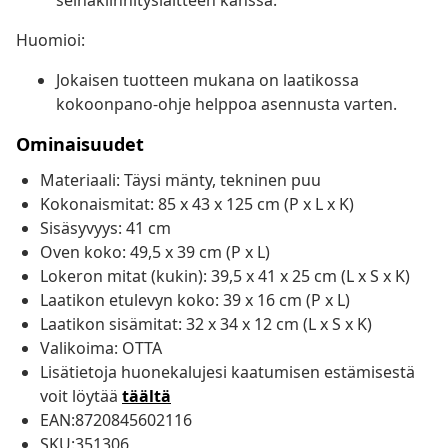
seinäkiinnityslaitteen kanssa.
Huomioi:
Jokaisen tuotteen mukana on laatikossa
kokoonpano-ohje helppoa asennusta varten.
Ominaisuudet
Materiaali: Täysi mänty, tekninen puu
Kokonaismitat: 85 x 43 x 125 cm (P x L x K)
Sisäsyvyys: 41 cm
Oven koko: 49,5 x 39 cm (P x L)
Lokeron mitat (kukin): 39,5 x 41 x 25 cm (L x S x K)
Laatikon etulevyn koko: 39 x 16 cm (P x L)
Laatikon sisämitat: 32 x 34 x 12 cm (L x S x K)
Valikoima: OTTA
Lisätietoja huonekalujesi kaatumisen estämisestä
voit löytää
täältä
EAN:8720845602116
SKU:351306