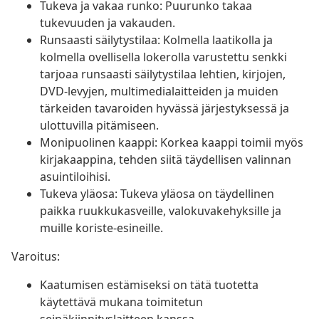
Tukeva ja vakaa runko: Puurunko takaa
tukevuuden ja vakauden.
Runsaasti säilytystilaa: Kolmella laatikolla ja
kolmella ovellisella lokerolla varustettu senkki
tarjoaa runsaasti säilytystilaa lehtien, kirjojen,
DVD-levyjen, multimedialaitteiden ja muiden
tärkeiden tavaroiden hyvässä järjestyksessä ja
ulottuvilla pitämiseen.
Monipuolinen kaappi: Korkea kaappi toimii myös
kirjakaappina, tehden siitä täydellisen valinnan
asuintiloihisi.
Tukeva yläosa: Tukeva yläosa on täydellinen
paikka ruukkukasveille, valokuvakehyksille ja
muille koriste-esineille.
Varoitus:
Kaatumisen estämiseksi on tätä tuotetta
käytettävä mukana toimitetun