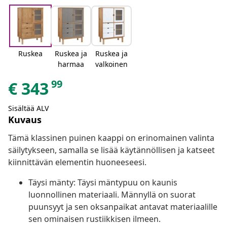
Ruskea
Ruskea ja
Ruskea ja
harmaa
valkoinen
99
€
343
Sisältää ALV
Kuvaus
Tämä klassinen puinen kaappi on erinomainen valinta
säilytykseen, samalla se lisää käytännöllisen ja katseet
kiinnittävän elementin huoneeseesi.
Täysi mänty: Täysi mäntypuu on kaunis
luonnollinen materiaali. Männyllä on suorat
puunsyyt ja sen oksanpaikat antavat materiaalille
sen ominaisen rustiikkisen ilmeen.