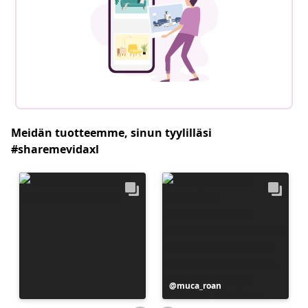
Meidän tuotteemme, sinun tyylilläsi
#sharemevidaxl
Julkaissut
muca_roan