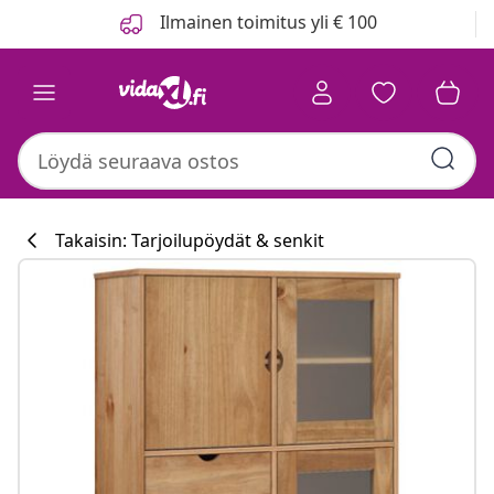
Edellinen
Seuraava
Ilmainen toimitus yli € 100
Takaisin: Tarjoilupöydät & senkit
Keittiökokoelm
#sharemevidaxl