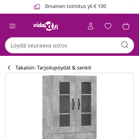
Edellinen
Seuraava
Ilmainen toimitus yli € 100
Takaisin: Tarjoilupöydät & senkit
Keittiökokoelm
#sharemevidaxl