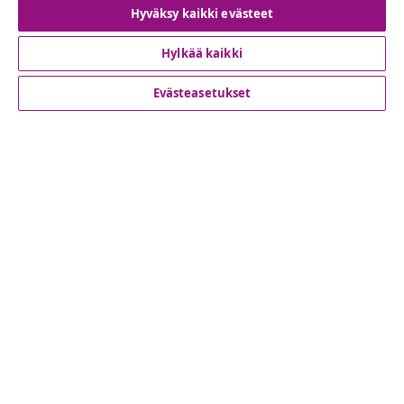
Hyväksy kaikki evästeet
Hylkää kaikki
Asiakaspalvelu
Evästeasetukset
Liiketoiminta
vidaXL
Löydä lisää
© 2008-2026 vidaXL www.vidaxl.fi on vidaXL Marketplace
Europe B.V. yrityksen verkkosivu