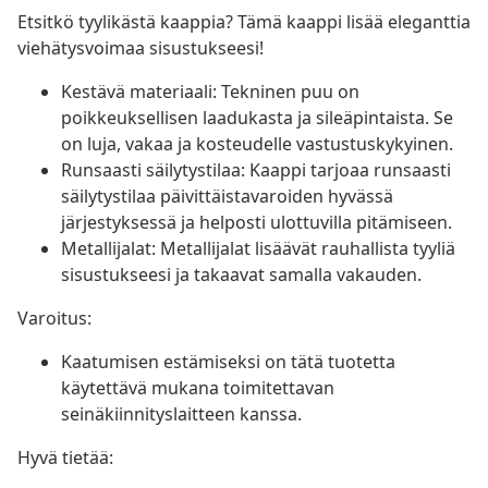
Etsitkö tyylikästä kaappia? Tämä kaappi lisää eleganttia
viehätysvoimaa sisustukseesi!
Kestävä materiaali: Tekninen puu on
poikkeuksellisen laadukasta ja sileäpintaista. Se
on luja, vakaa ja kosteudelle vastustuskykyinen.
Runsaasti säilytystilaa: Kaappi tarjoaa runsaasti
säilytystilaa päivittäistavaroiden hyvässä
järjestyksessä ja helposti ulottuvilla pitämiseen.
Metallijalat: Metallijalat lisäävät rauhallista tyyliä
sisustukseesi ja takaavat samalla vakauden.
Varoitus:
Kaatumisen estämiseksi on tätä tuotetta
käytettävä mukana toimitettavan
seinäkiinnityslaitteen kanssa.
Hyvä tietää: