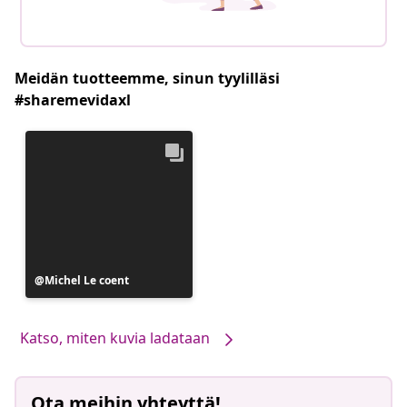
Meidän tuotteemme, sinun tyylilläsi
#sharemevidaxl
Julkaissut
Michel Le coent
Katso, miten kuvia ladataan
Ota meihin yhteyttä!