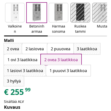
Valkoine
Betoninh
Harmaa
Ruskea
Musta
n
armaa
sonoma
tammi
Malli
2 ovea
2 lasiovea
2 puuovea
3 laatikkoa
1 ovi 3 laatikkoa
2 ovea 3 laatikkoa
1 lasiovi 3 laatikkoa
1 puuovi 3 laatikkoa
3 hyllyä
99
€
255
Sisältää ALV
Kuvaus