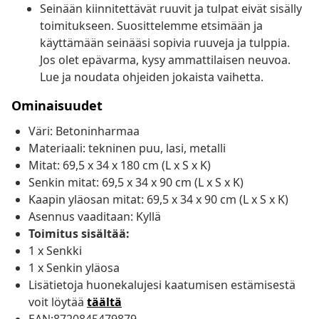
Seinään kiinnitettävät ruuvit ja tulpat eivät sisälly
toimitukseen. Suosittelemme etsimään ja
käyttämään seinääsi sopivia ruuveja ja tulppia.
Jos olet epävarma, kysy ammattilaisen neuvoa.
Lue ja noudata ohjeiden jokaista vaihetta.
Ominaisuudet
Väri: Betoninharmaa
Materiaali: tekninen puu, lasi, metalli
Mitat: 69,5 x 34 x 180 cm (L x S x K)
Senkin mitat: 69,5 x 34 x 90 cm (L x S x K)
Kaapin yläosan mitat: 69,5 x 34 x 90 cm (L x S x K)
Asennus vaaditaan: Kyllä
Toimitus sisältää:
1 x Senkki
1 x Senkin yläosa
Lisätietoja huonekalujesi kaatumisen estämisestä
voit löytää
täältä