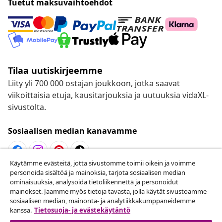
Tuetut maksuvaihtoehdot
Tilaa uutiskirjeemme
Liity yli 700 000 ostajan joukkoon, jotka saavat
viikoittaisia etuja, kausitarjouksia ja uutuuksia vidaXL-
sivustolta.
Sosiaalisen median kanavamme
Käytämme evästeitä, jotta sivustomme toimii oikein ja voimme
personoida sisältöä ja mainoksia, tarjota sosiaalisen median
Peruuta tilaus
ominaisuuksia, analysoida tietoliikennettä ja personoidut
Lähetä tilauksen peruutuspyyntö.
mainokset. Jaamme myös tietoja tavasta, jolla käytät sivustoamme
sosiaalisen median, mainonta- ja analytiikkakumppaneidemme
kanssa.
Tietosuoja- ja evästekäytäntö
Peruuta tilaus