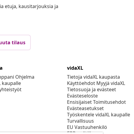
ia etuja, kausitarjouksia ja
uuta tilaus
ta
vidaXL
mppani Ohjelma
Tietoja vidaXL kaupasta
L kaupalle
Käyttöehdot Myyjä vidaXL
yhteistyöt
Tietosuoja ja evästeet
Evästeseloste
Ensisijaiset Toimitusehdot
Evästeasetukset
Työskentele vidaXL kaupalle
Turvallisuus
EU Vastuuhenkilö
EPR-politiikan