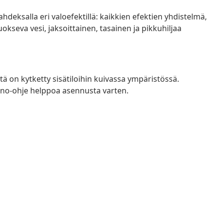
ahdeksalla eri valoefektillä: kaikkien efektien yhdistelmä,
okseva vesi, jaksoittainen, tasainen ja pikkuhiljaa
ntä on kytketty sisätiloihin kuivassa ympäristössä.
no-ohje helppoa asennusta varten.