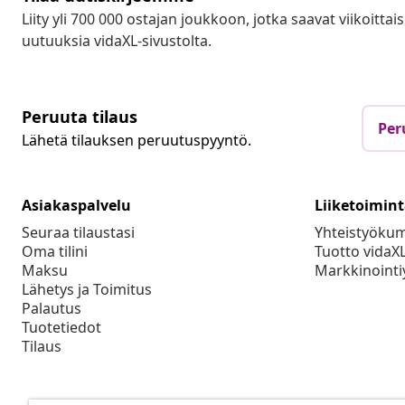
Liity yli 700 000 ostajan joukkoon, jotka saavat viikoittais
uutuuksia vidaXL-sivustolta.
Peruuta tilaus
Per
Lähetä tilauksen peruutuspyyntö.
Asiakaspalvelu
Liiketoimin
Seuraa tilaustasi
Yhteistyöku
Oma tilini
Tuotto vidaX
Maksu
Markkinointi
Lähetys ja Toimitus
Palautus
Tuotetiedot
Tilaus