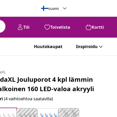
suomi
Tili
Toivelista
Kortti
Huutokaupat
Inspiroidu
daXL
idaXL Jouluporot 4 kpl lämmin
alkoinen 160 LED-valoa akryyli
ri
(4 vaihtoehtoa saatavilla)