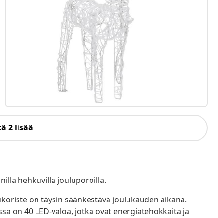
ä 2 lisää
illa hehkuvilla jouluporoilla.
lukoriste on täysin säänkestävä joulukauden aikana.
a on 40 LED-valoa, jotka ovat energiatehokkaita ja