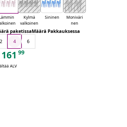
Lämmin
Kylmä
Sininen
Moniväri
alkoinen
valkoinen
nen
ärä paketissaMäärä Pakkauksessa
2
4
6
99
161
ältää ALV