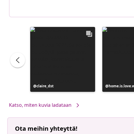
Julkaissut
claire_dst
Julkaissut
home.is.love.
Katso, miten kuvia ladataan
Ota meihin yhteyttä!