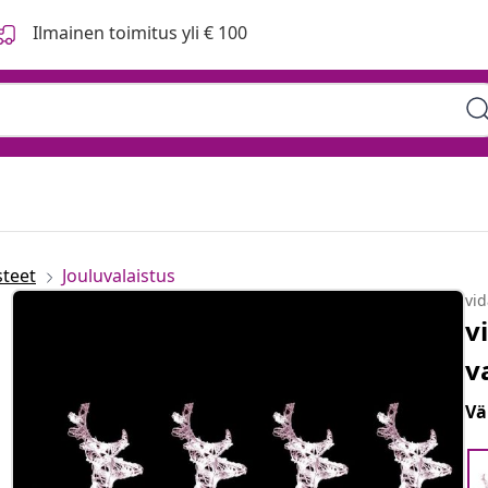
Ilmainen toimitus yli € 100
steet
Jouluvalaistus
vi
v
v
Vä