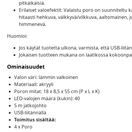
pitkäikäisiä.
Erilaiset valoefektit: Valaistu poro on suunniteltu k
hitaasti hehkuva, välkkyvä/vilkkuva, aaltomainen, ju
himmenevä.
Huomioi:
Jos käytät tuotetta ulkona, varmista, että USB-liitä
Jokaisen tuotteen mukana on laatikossa kokoonpa
Ominaisuudet
Valon väri: lämmin valkoinen
Materiaali: akryyli
Poron mitat: 18 x 8,5 x 55 cm (P x L x K)
LED-valojen määrä (kukin): 40
5 m jatkojohto
USB-liitännällä
Toimitus sisältää:
4 x Poro