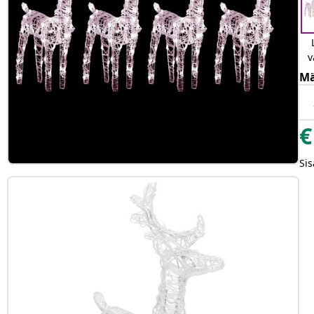
v
Mä
€
Sis