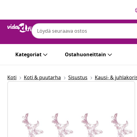
Edellinen
Seuraava
Kategoriat
Ostahuoneittain
Koti
Koti & puutarha
Sisustus
Kausi- & juhlakori