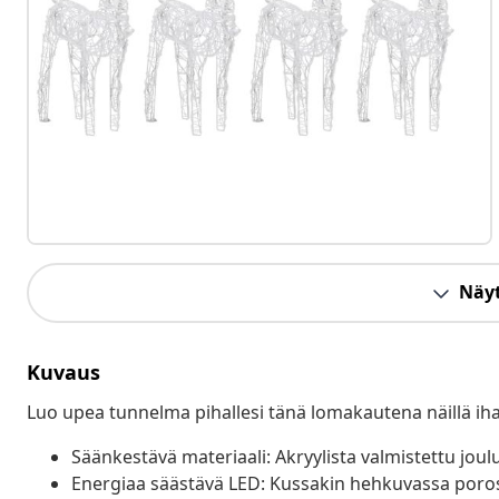
Näyt
Kuvaus
Luo upea tunnelma pihallesi tänä lomakautena näillä ihan
Säänkestävä materiaali: Akryylista valmistettu jou
Energiaa säästävä LED: Kussakin hehkuvassa poross