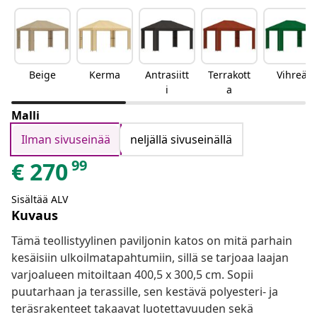
Beige
Kerma
Antrasiitt
Terrakott
Vihreä
i
a
Malli
Ilman sivuseinää
neljällä sivuseinällä
99
€
270
Sisältää ALV
Kuvaus
Tämä teollistyylinen paviljonin katos on mitä parhain
kesäisiin ulkoilmatapahtumiin, sillä se tarjoaa laajan
varjoalueen mitoiltaan 400,5 x 300,5 cm. Sopii
puutarhaan ja terassille, sen kestävä polyesteri- ja
teräsrakenteet takaavat luotettavuuden sekä