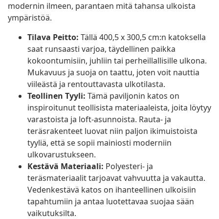
modernin ilmeen, parantaen mitä tahansa ulkoista
ympäristöä.
Tilava Peitto:
Tällä 400,5 x 300,5 cm:n katoksella
saat runsaasti varjoa, täydellinen paikka
kokoontumisiin, juhliin tai perheillallisille ulkona.
Mukavuus ja suoja on taattu, joten voit nauttia
viileästä ja rentouttavasta ulkotilasta.
Teollinen Tyyli:
Tämä paviljonin katos on
inspiroitunut teollisista materiaaleista, joita löytyy
varastoista ja loft-asunnoista. Rauta- ja
teräsrakenteet luovat niin paljon ikimuistoista
tyyliä, että se sopii mainiosti moderniin
ulkovarustukseen.
Kestävä Materiaali:
Polyesteri- ja
teräsmateriaalit tarjoavat vahvuutta ja vakautta.
Vedenkestävä katos on ihanteellinen ulkoisiin
tapahtumiin ja antaa luotettavaa suojaa sään
vaikutuksilta.