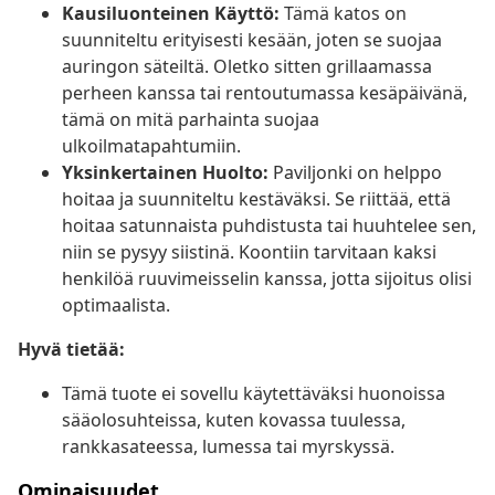
Kausiluonteinen Käyttö:
Tämä katos on
suunniteltu erityisesti kesään, joten se suojaa
auringon säteiltä. Oletko sitten grillaamassa
perheen kanssa tai rentoutumassa kesäpäivänä,
tämä on mitä parhainta suojaa
ulkoilmatapahtumiin.
Yksinkertainen Huolto:
Paviljonki on helppo
hoitaa ja suunniteltu kestäväksi. Se riittää, että
hoitaa satunnaista puhdistusta tai huuhtelee sen,
niin se pysyy siistinä. Koontiin tarvitaan kaksi
henkilöä ruuvimeisselin kanssa, jotta sijoitus olisi
optimaalista.
Hyvä tietää:
Tämä tuote ei sovellu käytettäväksi huonoissa
sääolosuhteissa, kuten kovassa tuulessa,
rankkasateessa, lumessa tai myrskyssä.
Ominaisuudet