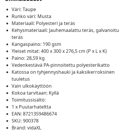
Väri: Taupe
Runko väri: Musta
Materiaali: Polyesteri ja teräs
Kehysmateriaali: Jauhemaalattu teräs, galvanoitu
teräs
Kangaspaino: 190 gsm
Yleiset mitat: 400 x 300 x 276,5 cm (P x L x K)
Paino: 28,59 kg
Vedenkestävä PA-pinnoitettu polyesterikatto
Katossa on tyhjennyshauki ja kaksikerroksinen
tuuletus
Vain ulkokäyttöön
Kokoa tarvitaan: Kyllä
Toimitussisältö:
1 x Puutarhateltta
EAN: 8721359486674
SKU: 900378
Brand: vidaXL