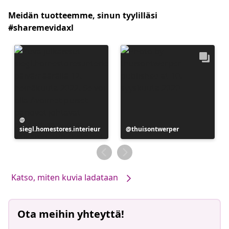
Meidän tuotteemme, sinun tyylilläsi
#sharemevidaxl
Julkaissut
siegl.homestores.interieur
Julkaissut
thuisontwerper
Katso, miten kuvia ladataan
Ota meihin yhteyttä!