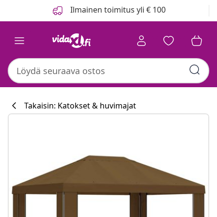
Edellinen
Seuraava
Ilmainen toimitus yli € 100
Takaisin: Katokset & huvimajat
Keittiökokoelm
#sharemevidaxl