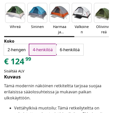
Vihreä
Sininen
Harmaa
Valkoine
Oliivinvih
ja
n
reä
oranssi
Koko
2-hengen
4-henkilöä
6-henkilöä
99
€
124
Sisältää ALV
Kuvaus
Tämä modernin näköinen retkiteltta tarjoaa suojaa
erilaisissa sääolosuhteissa ja mukavan paikan
ulkokäyttöön.
Vettähylkivä muotoilu: Tämä retkeilyteltta on