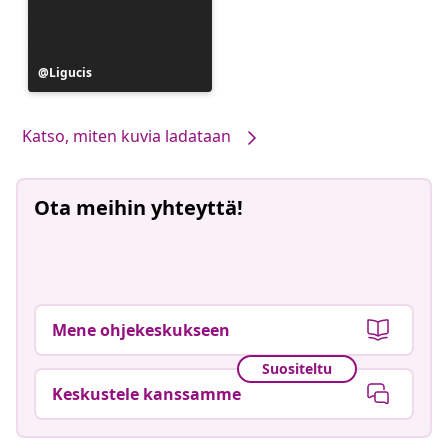
Julkaissut
Ligucis
Katso, miten kuvia ladataan
Ota meihin yhteyttä!
Mene ohjekeskukseen
Suositeltu
Keskustele kanssamme