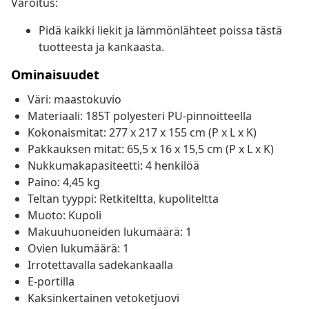
Varoitus:
Pidä kaikki liekit ja lämmönlähteet poissa tästä
tuotteesta ja kankaasta.
Ominaisuudet
Väri: maastokuvio
Materiaali: 185T polyesteri PU-pinnoitteella
Kokonaismitat: 277 x 217 x 155 cm (P x L x K)
Pakkauksen mitat: 65,5 x 16 x 15,5 cm (P x L x K)
Nukkumakapasiteetti: 4 henkilöä
Paino: 4,45 kg
Teltan tyyppi: Retkiteltta, kupoliteltta
Muoto: Kupoli
Makuuhuoneiden lukumäärä: 1
Ovien lukumäärä: 1
Irrotettavalla sadekankaalla
E-portilla
Kaksinkertainen vetoketjuovi