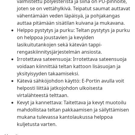
valmistettu polyesteristä ja siinä on PU-pinnoite,
joten se on vettähylkivä. Teipatut saumat auttavat
vähentämään veden läpäisyä, ja pohjakangas
auttaa pitämään sisätilan kuivana ja mukavana.
Helppo pystytys ja purku: Teltan pystytys ja purku
on helppoa joustavien ja kevyiden
lasikuitutankojen sekä kätevän tappi-
rengaskiinnitysjärjestelmän ansiosta.
Irrotettava sateensuoja: Irrotettava sateensuoja
voidaan kiinnittää teltan kattoon lisäsuojan ja
yksityisyyden takaamiseksi.
Kätevä sähköjohdon käyttö: E-Portin avulla voit
helposti liittää jatkojohdon ulkoisesta
virtalähteestä telttaan.
Kevyt ja kannettava: Taitettava ja kevyt muotoilu
mahdollistaa teltan pakkaamisen ja säilyttämisen
mukana tulevassa kantolaukussa helppoa
kuljetusta varten.