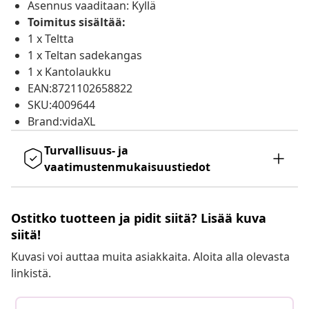
Asennus vaaditaan: Kyllä
Toimitus sisältää:
1 x Teltta
1 x Teltan sadekangas
1 x Kantolaukku
EAN:8721102658822
SKU:4009644
Brand:vidaXL
Turvallisuus- ja
vaatimustenmukaisuustiedot
Ostitko tuotteen ja pidit siitä? Lisää kuva
siitä!
Kuvasi voi auttaa muita asiakkaita. Aloita alla olevasta
linkistä.