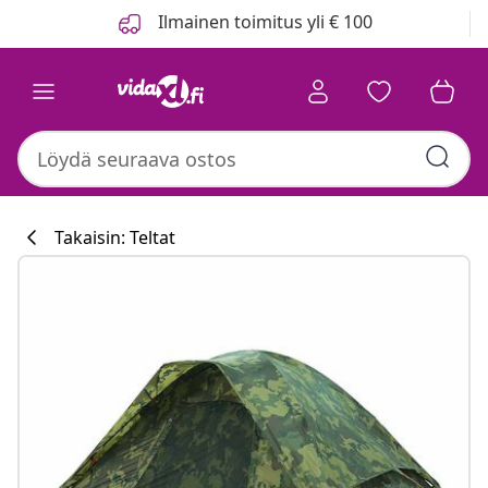
Edellinen
Seuraava
Ilmainen toimitus yli € 100
Takaisin: Teltat
Keittiökokoelm
#sharemevidaxl