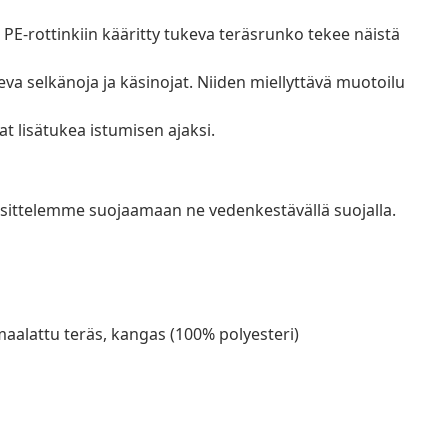
PE-rottinkiin kääritty tukeva teräsrunko tekee näistä
va selkänoja ja käsinojat. Niiden miellyttävä muotoilu
t lisätukea istumisen ajaksi.
uosittelemme suojaamaan ne vedenkestävällä suojalla.
emaalattu teräs, kangas (100% polyesteri)