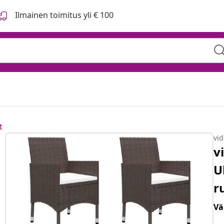
Ilmainen toimitus yli € 100
t
vi
v
U
r
Vä