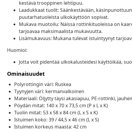
kestävä trooppinen lehtipuu.
Laadukkaat tuolit: Säänkestävään, käsinpunottuun 
puutarhatuoleista ulkokäyttöön sopivat.
Mukava muotoilu: Näissä rottinkituoleissa on kaare
tarjoavaa maksimaalista mukavuutta.
Lisämukavuus: Mukana tulevat istuintyynyt tarjoava
Huomioi:
Jotta voit pidentää ulkokalusteidesi käyttöikää, s
Ominaisuudet
Polyrottingin väri: Ruskea
Tyynyjen väri: kermanvalkoinen
Materiaali: Öljytty täysi akasiapuu, PE-rottinki, jauh
Pöydän mitat: 140 x 70 x 73,5 cm (P x L x K)
Tuolin mitat: 53 x 58 x 84 cm (L x S x K)
Istuimen koko: 39 / 44,5 x 46 cm (L x S)
Istuimen korkeus maasta: 42 cm