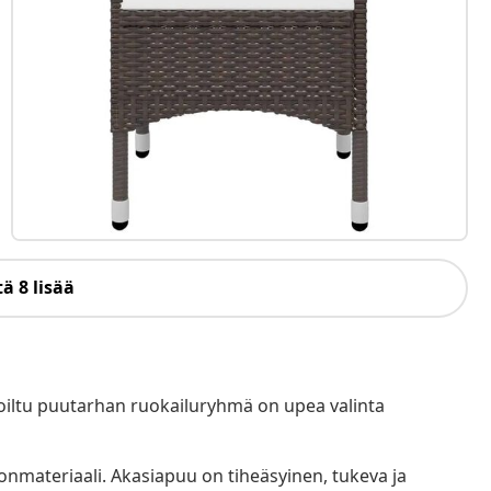
ä 8 lisää
toiltu puutarhan ruokailuryhmä on upea valinta
onmateriaali. Akasiapuu on tiheäsyinen, tukeva ja