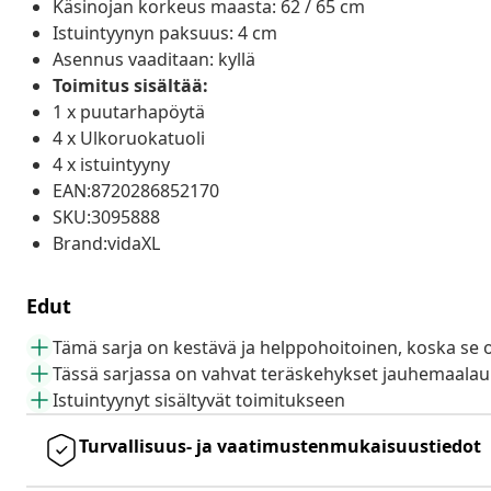
Käsinojan korkeus maasta: 62 / 65 cm
Istuintyynyn paksuus: 4 cm
Asennus vaaditaan: kyllä
Toimitus sisältää:
1 x puutarhapöytä
4 x Ulkoruokatuoli
4 x istuintyyny
EAN:8720286852170
SKU:3095888
Brand:vidaXL
Edut
Tämä sarja on kestävä ja helppohoitoinen, koska se 
Tässä sarjassa on vahvat teräskehykset jauhemaalauk
Istuintyynyt sisältyvät toimitukseen
Turvallisuus- ja vaatimustenmukaisuustiedot