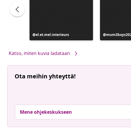
Julkaissut
el.et.mel.interieurs
Julkaissut
mum3boys20
Katso, miten kuvia ladataan
Ota meihin yhteyttä!
Mene ohjekeskukseen