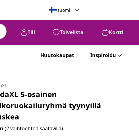
suomi
Tili
Toivelista
Kortti
Huutokaupat
Inspiroidu
daXL
idaXL 5-osainen
lkoruokailuryhmä tyynyillä
uskea
ri
(2 vaihtoehtoa saatavilla)