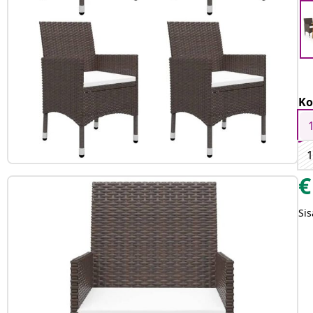
Ko
1
€
Sis