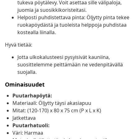
tukeva pöytälevy. Voit asettaa sille välipaloja,
juomia ja suosikkikoristeitasi.
Helposti puhdistettava pinta: Öljytty pinta tekee
ruokapöydästä ja tuoleista helppoja puhdistaa
kostealla liinalla.
Hyvä tietää:
Jotta ulkokalusteesi pysyisivät kauniina,
suosittelemme peittämään ne vedenpitävällä
suojalla.
Ominaisuudet
Puutarhapöytä:
Materiaali: Öljytty täysi akasiapuu
Mitat: (120-170) x 80 x 75 cm (P x L x K)
Jatkettava
Puutarhatuoli:
Väri: Harmaa