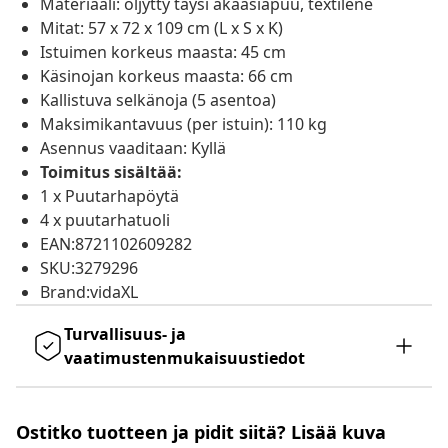
Materiaali: öljytty täysi akaasiapuu, textilene
Mitat: 57 x 72 x 109 cm (L x S x K)
Istuimen korkeus maasta: 45 cm
Käsinojan korkeus maasta: 66 cm
Kallistuva selkänoja (5 asentoa)
Maksimikantavuus (per istuin): 110 kg
Asennus vaaditaan: Kyllä
Toimitus sisältää:
1 x Puutarhapöytä
4 x puutarhatuoli
EAN:8721102609282
SKU:3279296
Brand:vidaXL
Turvallisuus- ja
vaatimustenmukaisuustiedot
Ostitko tuotteen ja pidit siitä? Lisää kuva