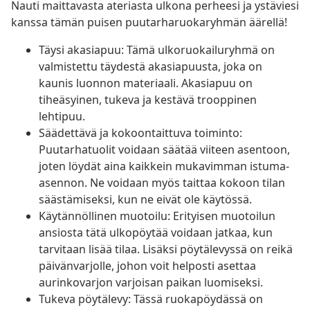
Nauti maittavasta ateriasta ulkona perheesi ja ystäviesi
kanssa tämän puisen puutarharuokaryhmän äärellä!
Täysi akasiapuu: Tämä ulkoruokailuryhmä on
valmistettu täydestä akasiapuusta, joka on
kaunis luonnon materiaali. Akasiapuu on
tiheäsyinen, tukeva ja kestävä trooppinen
lehtipuu.
Säädettävä ja kokoontaittuva toiminto:
Puutarhatuolit voidaan säätää viiteen asentoon,
joten löydät aina kaikkein mukavimman istuma-
asennon. Ne voidaan myös taittaa kokoon tilan
säästämiseksi, kun ne eivät ole käytössä.
Käytännöllinen muotoilu: Erityisen muotoilun
ansiosta tätä ulkopöytää voidaan jatkaa, kun
tarvitaan lisää tilaa. Lisäksi pöytälevyssä on reikä
päivänvarjolle, johon voit helposti asettaa
aurinkovarjon varjoisan paikan luomiseksi.
Tukeva pöytälevy: Tässä ruokapöydässä on