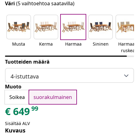
Väri
(5 vaihtoehtoa saatavilla)
Musta
Kerma
Harmaa
Sininen
Harmaan
ruskea
Tuotteiden määrä
4-istuttava
Muoto
Soikea
suorakulmainen
99
€
649
Sisältää ALV
Kuvaus