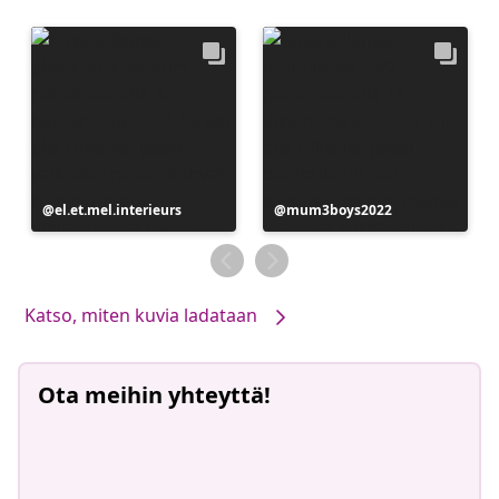
Julkaissut
el.et.mel.interieurs
Julkaissut
mum3boys2022
Katso, miten kuvia ladataan
Ota meihin yhteyttä!