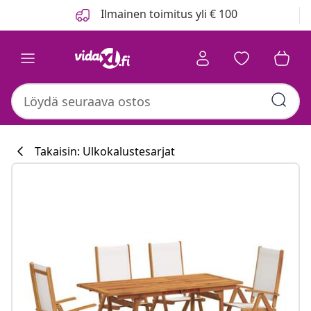
Edellinen
Seuraava
Ilmainen toimitus yli € 100
Takaisin: Ulkokalustesarjat
Keittiökokoelma
#sharemevidaxl