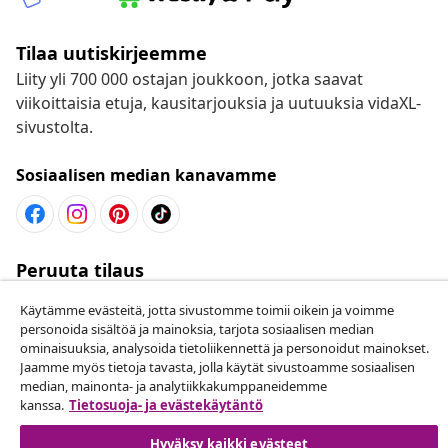
Tilaa uutiskirjeemme
Liity yli 700 000 ostajan joukkoon, jotka saavat
viikoittaisia etuja, kausitarjouksia ja uutuuksia vidaXL-
sivustolta.
Sosiaalisen median kanavamme
Peruuta tilaus
Lähetä tilauksen peruutuspyyntö.
Käytämme evästeitä, jotta sivustomme toimii oikein ja voimme
personoida sisältöä ja mainoksia, tarjota sosiaalisen median
Peruuta tilaus
ominaisuuksia, analysoida tietoliikennettä ja personoidut mainokset.
Jaamme myös tietoja tavasta, jolla käytät sivustoamme sosiaalisen
median, mainonta- ja analytiikkakumppaneidemme
kanssa.
Tietosuoja- ja evästekäytäntö
Asiakaspalvelu
Hyväksy kaikki evästeet