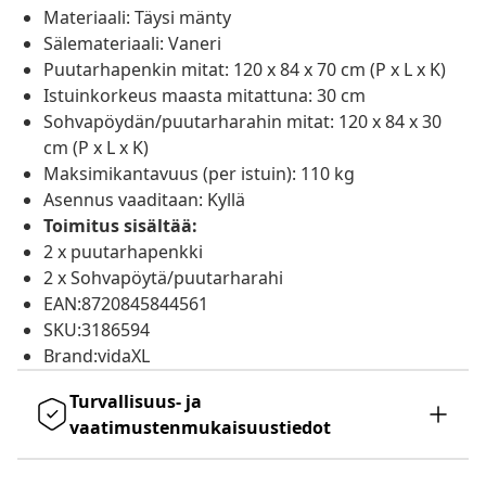
Materiaali: Täysi mänty
Sälemateriaali: Vaneri
Puutarhapenkin mitat: 120 x 84 x 70 cm (P x L x K)
Istuinkorkeus maasta mitattuna: 30 cm
Sohvapöydän/puutarharahin mitat: 120 x 84 x 30
cm (P x L x K)
Maksimikantavuus (per istuin): 110 kg
Asennus vaaditaan: Kyllä
Toimitus sisältää:
2 x puutarhapenkki
2 x Sohvapöytä/puutarharahi
EAN:8720845844561
SKU:3186594
Brand:vidaXL
Turvallisuus- ja
vaatimustenmukaisuustiedot