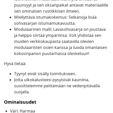
puunsyyt ja sen oksanpaikat antavat materiaalille
sen ominaisen rustiikkisen ilmeen.
Miellyttävä istumakokemus: Selkänoja lisää
sohvasarjan istumamukavuutta.
Modulaarinen malli: Lavasohvasarja on joustava
ja helppo siirtää ympäriinsä. Voit yhdistää sen
muiden verkkokaupasta saatavilla olevien
modulaaristen osien kanssa ja luoda omanlaisen
kokoonpanon puutarhassa oleskeluun!
Hyvä tietää:
Tyynyt eivät sisälly toimitukseen.
Jotta ulkokalusteesi pysyisivät kauniina,
suosittelemme peittämään ne vedenpitävällä
suojalla.
Ominaisuudet
Väri: Harmaa