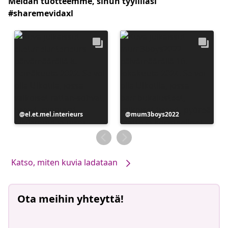
Meidän tuotteemme, sinun tyylilläsi
#sharemevidaxl
Julkaissut
el.et.mel.interieurs
Julkaissut
mum3boys2022
Katso, miten kuvia ladataan
Ota meihin yhteyttä!