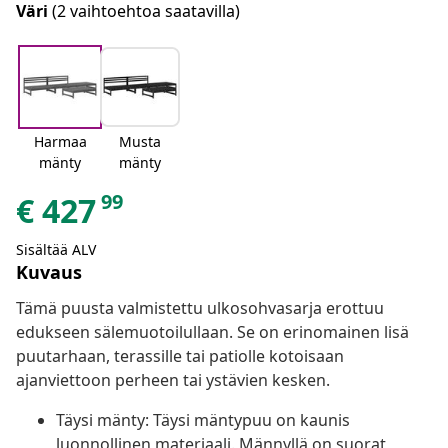
Väri
(2 vaihtoehtoa saatavilla)
Harmaa
Musta
mänty
mänty
99
€
427
Sisältää ALV
Kuvaus
Tämä puusta valmistettu ulkosohvasarja erottuu
edukseen sälemuotoilullaan. Se on erinomainen lisä
puutarhaan, terassille tai patiolle kotoisaan
ajanviettoon perheen tai ystävien kesken.
Täysi mänty: Täysi mäntypuu on kaunis
luonnollinen materiaali. Männyllä on suorat