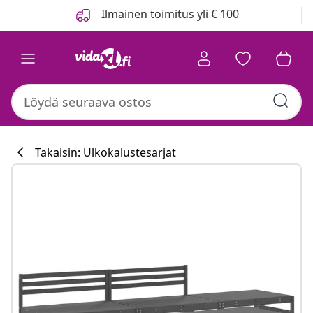
Edellinen
Seuraava
Ilmainen toimitus yli € 100
Takaisin: Ulkokalustesarjat
Keittiökokoelma
#sharemevidaxl