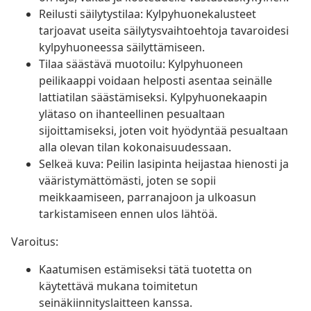
Reilusti säilytystilaa: Kylpyhuonekalusteet
tarjoavat useita säilytysvaihtoehtoja tavaroidesi
kylpyhuoneessa säilyttämiseen.
Tilaa säästävä muotoilu: Kylpyhuoneen
peilikaappi voidaan helposti asentaa seinälle
lattiatilan säästämiseksi. Kylpyhuonekaapin
ylätaso on ihanteellinen pesualtaan
sijoittamiseksi, joten voit hyödyntää pesualtaan
alla olevan tilan kokonaisuudessaan.
Selkeä kuva: Peilin lasipinta heijastaa hienosti ja
vääristymättömästi, joten se sopii
meikkaamiseen, parranajoon ja ulkoasun
tarkistamiseen ennen ulos lähtöä.
Varoitus:
Kaatumisen estämiseksi tätä tuotetta on
käytettävä mukana toimitetun
seinäkiinnityslaitteen kanssa.