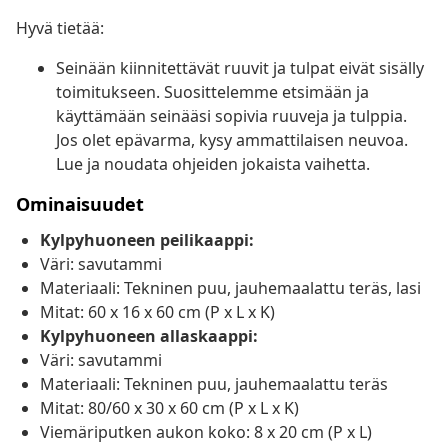
Hyvä tietää:
Seinään kiinnitettävät ruuvit ja tulpat eivät sisälly
toimitukseen. Suosittelemme etsimään ja
käyttämään seinääsi sopivia ruuveja ja tulppia.
Jos olet epävarma, kysy ammattilaisen neuvoa.
Lue ja noudata ohjeiden jokaista vaihetta.
Ominaisuudet
Kylpyhuoneen peilikaappi:
Väri: savutammi
Materiaali: Tekninen puu, jauhemaalattu teräs, lasi
Mitat: 60 x 16 x 60 cm (P x L x K)
Kylpyhuoneen allaskaappi:
Väri: savutammi
Materiaali: Tekninen puu, jauhemaalattu teräs
Mitat: 80/60 x 30 x 60 cm (P x L x K)
Viemäriputken aukon koko: 8 x 20 cm (P x L)