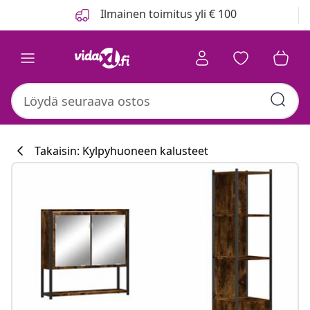
Edellinen
Seuraava
Ilmainen toimitus yli € 100
Takaisin: Kylpyhuoneen kalusteet
Keittiökokoelm
#sharemevidaxl