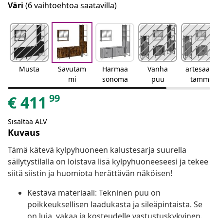
Väri
(6 vaihtoehtoa saatavilla)
Musta
Savutam
Harmaa
Vanha
artesaani
mi
sonoma
puu
tammi
99
€
411
Sisältää ALV
Kuvaus
Tämä kätevä kylpyhuoneen kalustesarja suurella
säilytystilalla on loistava lisä kylpyhuoneeseesi ja tekee
siitä siistin ja huomiota herättävän näköisen!
Kestävä materiaali: Tekninen puu on
poikkeuksellisen laadukasta ja sileäpintaista. Se
on luja, vakaa ja kosteudelle vastustuskykyinen.