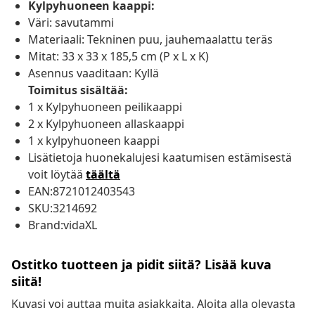
Kylpyhuoneen kaappi:
Väri: savutammi
Materiaali: Tekninen puu, jauhemaalattu teräs
Mitat: 33 x 33 x 185,5 cm (P x L x K)
Asennus vaaditaan: Kyllä
Toimitus sisältää:
1 x Kylpyhuoneen peilikaappi
2 x Kylpyhuoneen allaskaappi
1 x kylpyhuoneen kaappi
Lisätietoja huonekalujesi kaatumisen estämisestä
voit löytää
täältä
EAN:8721012403543
SKU:3214692
Brand:vidaXL
Ostitko tuotteen ja pidit siitä? Lisää kuva
siitä!
Kuvasi voi auttaa muita asiakkaita. Aloita alla olevasta