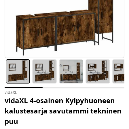
vidaXL
vidaXL 4-osainen Kylpyhuoneen
kalustesarja savutammi tekninen
puu