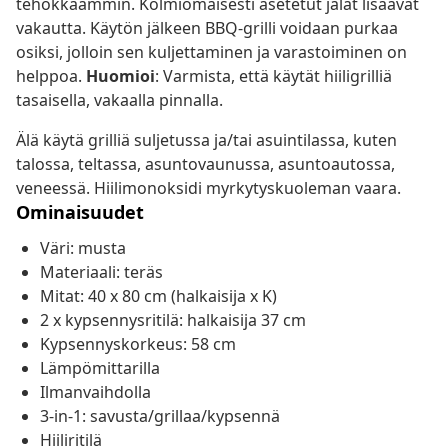
tehokkaammin. Kolmiomaisesti asetetut jalat lisäävät
vakautta. Käytön jälkeen BBQ-grilli voidaan purkaa
osiksi, jolloin sen kuljettaminen ja varastoiminen on
helppoa.
Huomioi
: Varmista, että käytät hiiligrilliä
tasaisella, vakaalla pinnalla.
Älä käytä grilliä suljetussa ja/tai asuintilassa, kuten
talossa, teltassa, asuntovaunussa, asuntoautossa,
veneessä. Hiilimonoksidi myrkytyskuoleman vaara.
Ominaisuudet
Väri: musta
Materiaali: teräs
Mitat: 40 x 80 cm (halkaisija x K)
2 x kypsennysritilä: halkaisija 37 cm
Kypsennyskorkeus: 58 cm
Lämpömittarilla
Ilmanvaihdolla
3-in-1: savusta/grillaa/kypsennä
Hiiliritilä