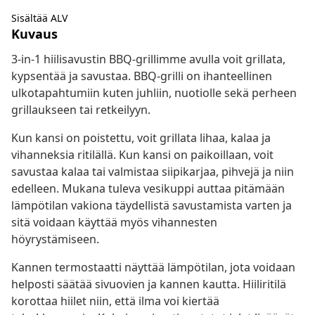
Sisältää ALV
Kuvaus
3-in-1 hiilisavustin BBQ-grillimme avulla voit grillata,
kypsentää ja savustaa. BBQ-grilli on ihanteellinen
ulkotapahtumiin kuten juhliin, nuotiolle sekä perheen
grillaukseen tai retkeilyyn.
Kun kansi on poistettu, voit grillata lihaa, kalaa ja
vihanneksia ritilällä. Kun kansi on paikoillaan, voit
savustaa kalaa tai valmistaa siipikarjaa, pihvejä ja niin
edelleen. Mukana tuleva vesikuppi auttaa pitämään
lämpötilan vakiona täydellistä savustamista varten ja
sitä voidaan käyttää myös vihannesten
höyrystämiseen.
Kannen termostaatti näyttää lämpötilan, jota voidaan
helposti säätää sivuovien ja kannen kautta. Hiiliritilä
korottaa hiilet niin, että ilma voi kiertää