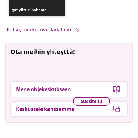
Julkaissut
mylittle_boheme
Katso, miten kuvia ladataan
Ota meihin yhteyttä!
Mene ohjekeskukseen
Suositeltu
Keskustele kanssamme