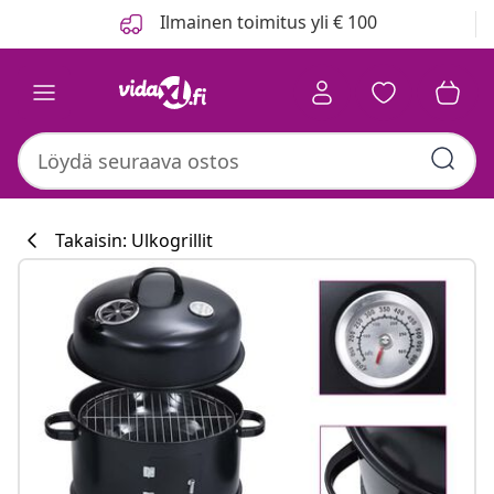
Edellinen
Seuraava
Ilmainen toimitus yli € 100
Takaisin: Ulkogrillit
Keittiökokoelm
#sharemevidaxl