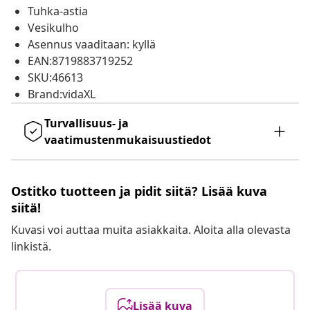
Tuhka-astia
Vesikulho
Asennus vaaditaan: kyllä
EAN:8719883719252
SKU:46613
Brand:vidaXL
Turvallisuus- ja
vaatimustenmukaisuustiedot
Ostitko tuotteen ja pidit siitä? Lisää kuva
siitä!
Kuvasi voi auttaa muita asiakkaita. Aloita alla olevasta
linkistä.
Lisää kuva