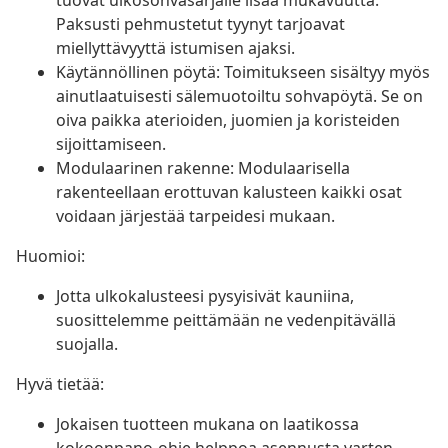
tuovat ulkosohvasarjalle lisää mukavuutta.
Paksusti pehmustetut tyynyt tarjoavat
miellyttävyyttä istumisen ajaksi.
Käytännöllinen pöytä: Toimitukseen sisältyy myös
ainutlaatuisesti sälemuotoiltu sohvapöytä. Se on
oiva paikka aterioiden, juomien ja koristeiden
sijoittamiseen.
Modulaarinen rakenne: Modulaarisella
rakenteellaan erottuvan kalusteen kaikki osat
voidaan järjestää tarpeidesi mukaan.
Huomioi:
Jotta ulkokalusteesi pysyisivät kauniina,
suosittelemme peittämään ne vedenpitävällä
suojalla.
Hyvä tietää:
Jokaisen tuotteen mukana on laatikossa