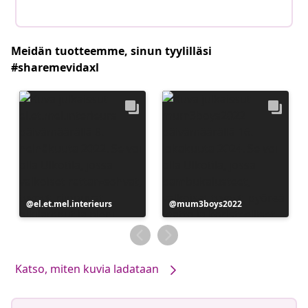
Meidän tuotteemme, sinun tyylilläsi
#sharemevidaxl
Julkaissut
el.et.mel.interieurs
Julkaissut
mum3boys2022
Katso, miten kuvia ladataan