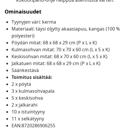
kokoonpano-ohje helppoa asennusta varten.
Ominaisuudet
Tyynyjen väri: kerma
Materiaali: täysi öljytty akaasiapuu, kangas (100 %
polyesteri)
Pöydän mitat: 68 x 68 x 29 cm (P x L x K)
Kulmasohvan mitat: 70 x 70 x 60 cm (L x S x K)
Keskisohvan mitat: 68 x 70 x 60 cm (L x S x K)
Jalkatuen mitat: 68 x 68 x 29 cm (P x L x K)
Säänkestävä
Toimitus sisältää:
2 x pöytä
3 x kulmasohvapala
5 x keskisohva
2 x jalkarahi
10 x istuintyyny
11 x selkätyyny
EAN:8720286906255