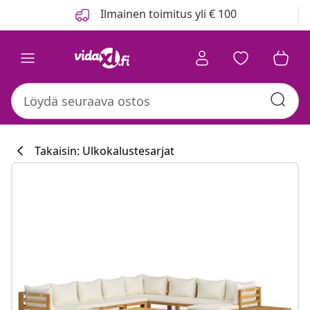
Edellinen
Seuraava
Ilmainen toimitus yli € 100
Takaisin: Ulkokalustesarjat
Keittiökokoelma
#sharemevidaxl