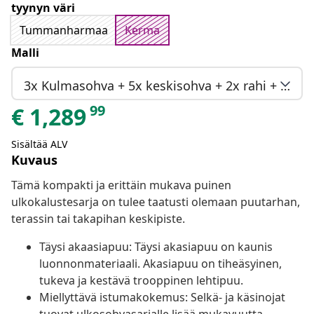
tyynyn väri
Tummanharmaa
Kerma
Malli
3x Kulmasohva + 5x keskisohva + 2x rahi + 2x Pöytä (Ei Varastossa)
99
€
1,289
Sisältää ALV
Kuvaus
Tämä kompakti ja erittäin mukava puinen
ulkokalustesarja on tulee taatusti olemaan puutarhan,
terassin tai takapihan keskipiste.
Täysi akaasiapuu: Täysi akasiapuu on kaunis
luonnonmateriaali. Akasiapuu on tiheäsyinen,
tukeva ja kestävä trooppinen lehtipuu.
Miellyttävä istumakokemus: Selkä- ja käsinojat