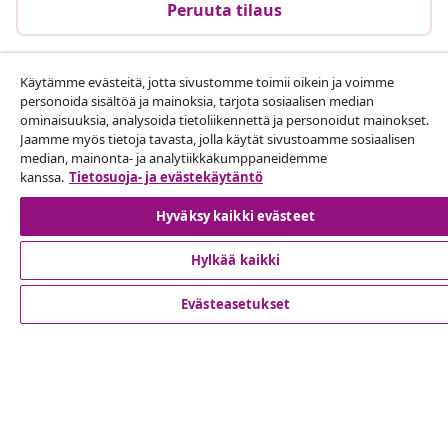
Peruuta tilaus
Käytämme evästeitä, jotta sivustomme toimii oikein ja voimme
Asiakaspalvelu
personoida sisältöä ja mainoksia, tarjota sosiaalisen median
ominaisuuksia, analysoida tietoliikennettä ja personoidut mainokset.
Jaamme myös tietoja tavasta, jolla käytät sivustoamme sosiaalisen
Liiketoiminta
median, mainonta- ja analytiikkakumppaneidemme
kanssa.
Tietosuoja- ja evästekäytäntö
vidaXL
Hyväksy kaikki evästeet
Hylkää kaikki
Löydä lisää
Evästeasetukset
© 2008-2026 vidaXL www.vidaxl.fi on vidaXL Marketplace