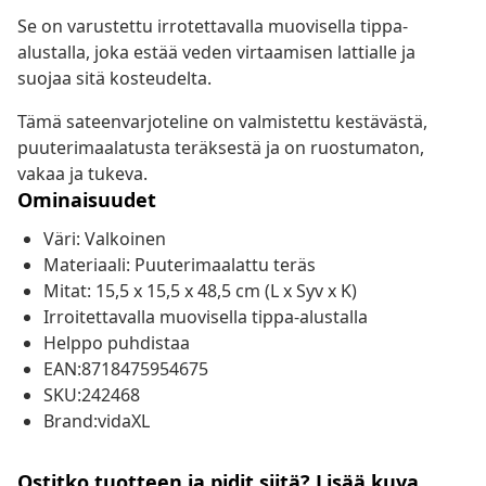
Se on varustettu irrotettavalla muovisella tippa-
alustalla, joka estää veden virtaamisen lattialle ja
suojaa sitä kosteudelta.
Tämä sateenvarjoteline on valmistettu kestävästä,
puuterimaalatusta teräksestä ja on ruostumaton,
vakaa ja tukeva.
Ominaisuudet
Väri: Valkoinen
Materiaali: Puuterimaalattu teräs
Mitat: 15,5 x 15,5 x 48,5 cm (L x Syv x K)
Irroitettavalla muovisella tippa-alustalla
Helppo puhdistaa
EAN:8718475954675
SKU:242468
Brand:vidaXL
Ostitko tuotteen ja pidit siitä? Lisää kuva