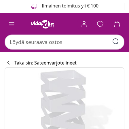
Edellinen
Seuraava
Ilmainen toimitus yli € 100
Takaisin: Sateenvarjotelineet
Keittiökokoelm
#sharemevidaxl