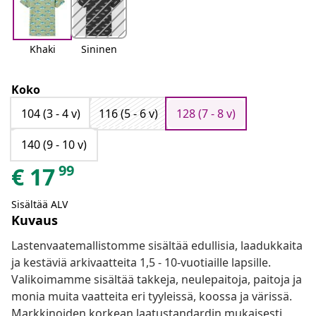
Khaki
Sininen
Koko
104 (3 - 4 v)
116 (5 - 6 v)
128 (7 - 8 v)
140 (9 - 10 v)
99
€
17
Sisältää ALV
Kuvaus
Lastenvaatemallistomme sisältää edullisia, laadukkaita
ja kestäviä arkivaatteita 1,5 - 10-vuotiaille lapsille.
Valikoimamme sisältää takkeja, neulepaitoja, paitoja ja
monia muita vaatteita eri tyyleissä, koossa ja värissä.
Markkinoiden korkean laatustandardin mukaisesti