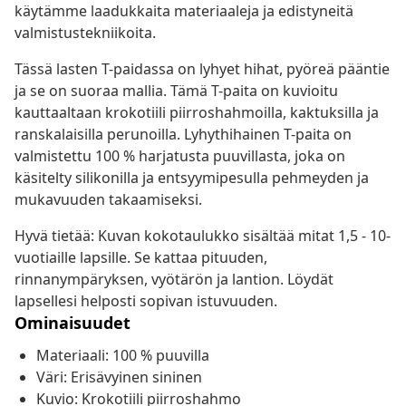
käytämme laadukkaita materiaaleja ja edistyneitä
valmistustekniikoita.
Tässä lasten T-paidassa on lyhyet hihat, pyöreä pääntie
ja se on suoraa mallia. Tämä T-paita on kuvioitu
kauttaaltaan krokotiili piirroshahmoilla, kaktuksilla ja
ranskalaisilla perunoilla. Lyhythihainen T-paita on
valmistettu 100 % harjatusta puuvillasta, joka on
käsitelty silikonilla ja entsyymipesulla pehmeyden ja
mukavuuden takaamiseksi.
Hyvä tietää: Kuvan kokotaulukko sisältää mitat 1,5 - 10-
vuotiaille lapsille. Se kattaa pituuden,
rinnanympäryksen, vyötärön ja lantion. Löydät
lapsellesi helposti sopivan istuvuuden.
Ominaisuudet
Materiaali: 100 % puuvilla
Väri: Erisävyinen sininen
Kuvio: Krokotiili piirroshahmo