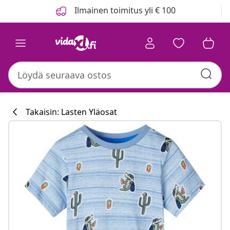
Edellinen
Seuraava
Ilmainen toimitus yli € 100
Takaisin: Lasten Yläosat
Keittiökokoelm
#sharemevidaxl