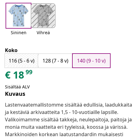
Sininen
Vihreä
Koko
116 (5 - 6 v)
128 (7 - 8 v)
140 (9 - 10 v)
99
€
18
Sisältää ALV
Kuvaus
Lastenvaatemallistomme sisältää edullisia, laadukkaita
ja kestäviä arkivaatteita 1,5 - 10-vuotiaille lapsille.
Valikoimamme sisältää takkeja, neulepaitoja, paitoja ja
monia muita vaatteita eri tyyleissä, koossa ja värissä.
Markkinoiden korkean laatustandardin mukaisesti