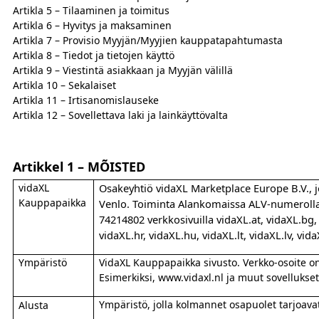
Artikla 5 – Tilaaminen ja toimitus
Artikla 6 – Hyvitys ja maksaminen
Artikla 7 – Provisio Myyjän/Myyjien kauppatapahtumasta
Artikla 8 – Tiedot ja tietojen käyttö
Artikla 9 – Viestintä asiakkaan ja Myyjän välillä
Artikla 10 – Sekalaiset
Artikla 11 – Irtisanomislauseke
Artikla 12 – Sovellettava laki ja lainkäyttövalta
Artikkel 1 – MÕISTED
vidaXL
Osakeyhtiö vidaXL Marketplace Europe B.V., jo
Kauppapaikka
Venlo. Toiminta Alankomaissa ALV-numerol
74214802 verkkosivuilla vidaXL.at, vidaXL.bg, 
vidaXL.hr, vidaXL.hu, vidaXL.lt, vidaXL.lv, vida
Ympäristö
VidaXL Kauppapaikka sivusto. Verkko-osoite on “
Esimerkiksi, www.vidaxl.nl ja muut sovellukse
Ympäristö, jolla kolmannet osapuolet tarjoavat 
Alusta