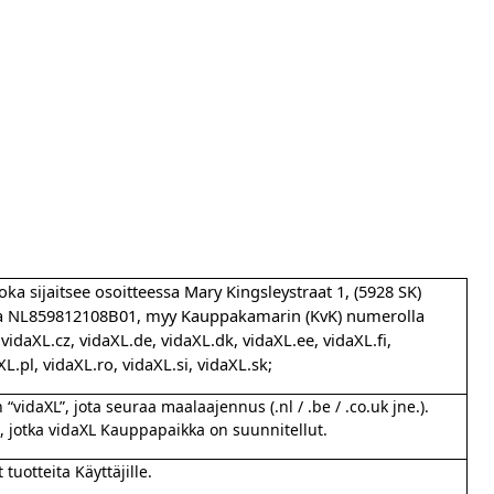
ka sijaitsee osoitteessa Mary Kingsleystraat 1, (5928 SK)
la NL859812108B01, myy Kauppakamarin (KvK) numerolla
vidaXL.cz, vidaXL.de, vidaXL.dk, vidaXL.ee, vidaXL.fi,
XL.pl, vidaXL.ro, vidaXL.si, vidaXL.sk;
vidaXL”, jota seuraa maalaajennus (.nl / .be / .co.uk jne.).
t, jotka vidaXL Kauppapaikka on suunnitellut.
tuotteita Käyttäjille.