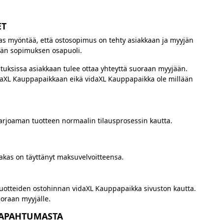
ET
as myöntää, että ostosopimus on tehty asiakkaan ja myyjän
ämän sopimuksen osapuoli.
alituksissa asiakkaan tulee ottaa yhteyttä suoraan myyjään.
idaXL Kauppapaikkaan eikä vidaXL Kauppapaikka ole millään
arjoaman tuotteen normaalin tilausprosessin kautta.
iakas on täyttänyt maksuvelvoitteensa.
tuotteiden ostohinnan vidaXL Kauppapaikka sivuston kautta.
oraan myyjälle.
ATAPAHTUMASTA