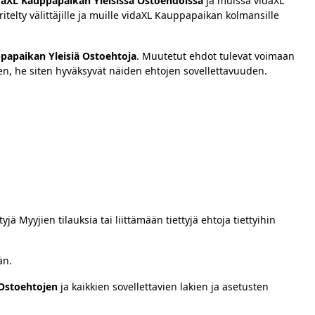
daXL Kauppapaikan Yleisissä Ostoehdoissa
ja muissa vidaXL
elty välittäjille ja muille vidaXL Kauppapaikan kolmansille
papaikan Yleisiä Ostoehtoja
. Muutetut ehdot tulevat voimaan
ksen, he siten hyväksyvät näiden ehtojen sovellettavuuden.
jä Myyjien tilauksia tai liittämään tiettyjä ehtoja tiettyihin
än.
 Ostoehtojen
ja kaikkien sovellettavien lakien ja asetusten