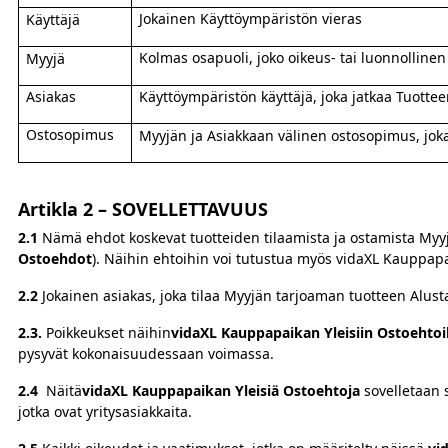
Jokainen Käyttöympäristön vieras
Käyttäjä
Kolmas osapuoli, joko oikeus- tai luonnollinen 
Myyjä
Asiakas
Käyttöympäristön käyttäjä, joka jatkaa Tuotte
Ostosopimus
Myyjän ja Asiakkaan välinen ostosopimus, joka
Artikla 2 –
SOVELLETTAVUUS
2.1
Nämä ehdot koskevat tuotteiden tilaamista ja ostamista Myyj
Ostoehdot
). Näihin ehtoihin voi tutustua myös vidaXL Kauppapa
2.2
Jokainen asiakas, joka tilaa Myyjän tarjoaman tuotteen Alus
2.3.
Poikkeukset näihin
vidaXL Kauppapaikan Yleisiin Ostoehtoi
pysyvät kokonaisuudessaan voimassa.
2.4
Näitä
vidaXL Kauppapaikan Yleisiä Ostoehtoja
sovelletaan s
jotka ovat yritysasiakkaita.