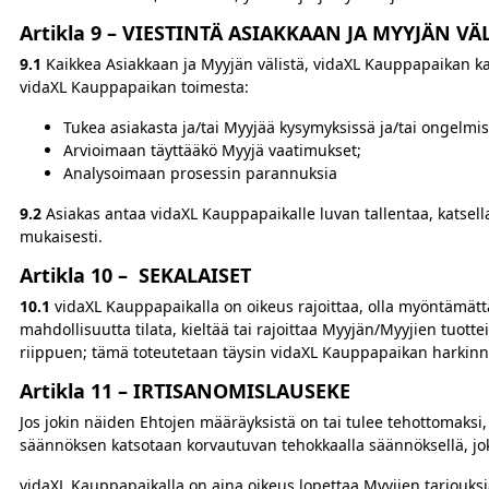
Artikla 9 – VIESTINTÄ ASIAKKAAN JA MYYJÄN VÄ
9.1
Kaikkea Asiakkaan ja Myyjän välistä, vidaXL Kauppapaikan kau
vidaXL Kauppapaikan toimesta:
Tukea asiakasta ja/tai Myyjää kysymyksissä ja/tai ongelmis
Arvioimaan täyttääkö Myyjä vaatimukset;
Analysoimaan prosessin parannuksia
9.2
Asiakas antaa vidaXL Kauppapaikalle luvan tallentaa, katsell
mukaisesti.
Artikla 10 – SEKALAISET
10.1
vidaXL Kauppapaikalla on oikeus rajoittaa, olla myöntämättä t
mahdollisuutta tilata, kieltää tai rajoittaa Myyjän/Myyjien tuot
riippuen; tämä toteutetaan täysin vidaXL Kauppapaikan harki
Artikla 11 – IRTISANOMISLAUSEKE
Jos jokin näiden Ehtojen määräyksistä on tai tulee tehottomaks
säännöksen katsotaan korvautuvan tehokkaalla säännöksellä, jo
vidaXL Kauppapaikalla on aina oikeus lopettaa Myyjien tarjouks