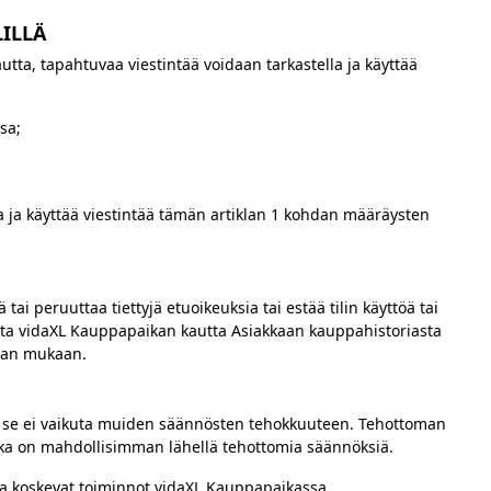
LILLÄ
tta, tapahtuvaa viestintää voidaan tarkastella ja käyttää
sa;
a ja käyttää viestintää tämän artiklan 1 kohdan määräysten
ai peruuttaa tiettyjä etuoikeuksia tai estää tilin käyttöä tai
teita vidaXL Kauppapaikan kautta Asiakkaan kauppahistoriasta
nnan mukaan.
i, se ei vaikuta muiden säännösten tehokkuuteen. Tehottoman
ka on mahdollisimman lähellä tehottomia säännöksiä.
ia koskevat toiminnot vidaXL Kauppapaikassa.