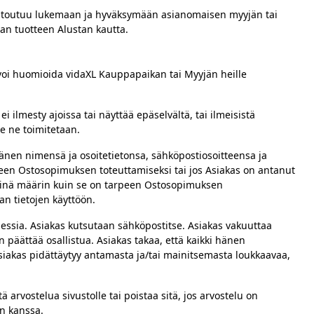
s sitoutuu lukemaan ja hyväksymään asianomaisen myyjän tai
an tuotteen Alustan kautta.
s voi huomioida vidaXL Kauppapaikan tai Myyjän heille
 ilmesty ajoissa tai näyttää epäselvältä, tai ilmeisistä
le ne toimitetaan.
änen nimensä ja osoitetietonsa, sähköpostiosoitteensa ja
peen Ostosopimuksen toteuttamiseksi tai jos Asiakas on antanut
 siinä määrin kuin se on tarpeen Ostosopimuksen
an tietojen käyttöön.
essia. Asiakas kutsutaan sähköpostitse. Asiakas vakuuttaa
 päättää osallistua. Asiakas takaa, että kaikki hänen
Asiakas pidättäytyy antamasta ja/tai mainitsemasta loukkaavaa,
arvostelua sivustolle tai poistaa sitä, jos arvostelu on
in kanssa.