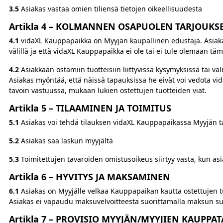
3.5
Asiakas vastaa omien tiliensä tietojen oikeellisuudesta
Artikla 4 –
KOLMANNEN OSAPUOLEN TARJOUKS
4.1
vidaXL Kauppapaikka on Myyjän kaupallinen edustaja. Asiak
välillä ja että vidaXL Kauppapaikka ei ole tai ei tule olemaan t
4.2
Asiakkaan ostamiin tuotteisiin liittyvissä kysymyksissä tai v
Asiakas myöntää, että näissä tapauksissa he eivät voi vedota v
tavoin vastuussa, mukaan lukien ostettujen tuotteiden viat.
Artikla 5 –
TILAAMINEN JA TOIMITUS
5.1
Asiakas voi tehdä tilauksen vidaXL Kauppapaikassa Myyjän t
5.2
Asiakas saa laskun myyjältä
5.3
Toimitettujen tavaroiden omistusoikeus siirtyy vasta, kun as
Artikla 6 – HYVITYS JA MAKSAMINEN
6.1
Asiakas on Myyjälle velkaa Kauppapaikan kautta ostettujen 
Asiakas ei vapaudu maksuvelvoitteesta suorittamalla maksun su
Artikla 7 – PROVISIO MYYJÄN/MYYJIEN KAUPP