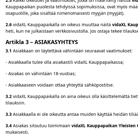
2.5
Kaikki oikeudet ja vaatimukset, jotka on määritelty näissä
vi
Kauppapaikan puolesta tehdyissä sopimuksissa, ovat myös määrit
osapuolille, joka sisältää nimenomaisesti myyjän (myyjät).
2.6
vidaXL Kauppapaikalla on oikeus muuttaa näitä
vidaXL Kaup
heti, kun ne julkaistaan verkkosivustolla. Jos ostaja tekee tilau
Artikla 3 –
ASIAKASYHTEYS
3.1
Asiakkaan on täytettävä vähintään seuraavat vaatimukset:
- Asiakkaalla tulee olla asiakastili vidaXL Kauppapaikassa;
- Asiakas on vähintään 18-vuotias;
- Asiakkaaseen voidaan ottaa yhteyttä sähköpostitse.
3.2
vidaXL Kauppapaikalla on aina oikeus olla käsittelemättä tietty
tilauksiin.
3.3
Asiakkaalla ei ole oikeutta antaa muiden käyttää heidän tiliä
3.4
Asiakas sitoutuu toimimaan
vidaXL Kauppapaikan Yleisten
mukaisesti.