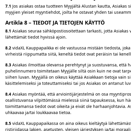
7.1
Jos asiakas ostaa tuotteen Myyjältä Alustan kautta, Asiaka
myyjien yleiset myyntiehdot, joilta he ostavat yhden tai useamm
Artikla 8 – TIEDOT JA TIETOJEN KÄYTTÖ
8.1
Asiakas seuraa sähköpostiosoitettaan tarkasti, jotta Asiaka
lähettämät tiedot hyvissä ajoin.
8.2
vidaXL Kauppapaikka ei ole vastuussa mistään tiedosta, joka ei
virheistä riippumatta siitä, keneltä tiedot ovat peräisin tai kenel
8.3
Asiakas ilmoittaa olevansa perehtynyt ja suostuvansa, että h
puhelinnumero toimitetaan Myyjälle siltä osin kuin ne ovat tar
siihen luvan. Myyjällä on oikeus käyttää Asiakkaan tietoja vain
käsittelemiseksi ja toteuttamiseksi tai jos Asiakas on antanut luv
8.4
Asiakas myöntää, että arviointijärjestelmä on osa myyntipros
osallistuvansa vilpittömässä mielessä siinä tapauksessa, kun hän
toimittamansa tiedot ovat oikeita ja eivät ole harhaanjohtavia. 
uhkaavaa ja/tai loukkaavaa tietoa.
8.5
vidaXL Kauppapaikassa on aina oikeus kieltäytyä lähettämästä 
ristiriidassa lakien, asetusten, yleisen järjestyksen ja/tai moraal