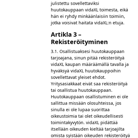
julistettu sovellettaviksi
huutokauppaan vidaXL toimesta, eikä
hän ei ryhdy minkäänlaisiin toimiin,
jotka voisivat haitata vidaXL:n etuja.
Artikla 3 –
Rekisteröityminen
3.1. Osallistuaksesi huutokauppaan
tarjoajana, sinun pitää rekisteröityä
vidaXL kaupan määräämällä tavalla ja
hyväksyä vidaXL huutokauppoihin
sovellettavat yleiset ehdot.
Yritysasiakkaat eivät saa rekisteröityä
tai osallistua huutokauppaan.
Huutokauppaan osallistuminen ei ole
sallittua missään olosuhteissa, jos
sinulla ei ole lupaa suorittaa
oikeustoimia tai olet oikeudellisesti
toimintakyvytön. vidaXL pidättää
itsellään oikeuden kieltää tarjoajilta
omista syistään oikeuden rekisteröityä