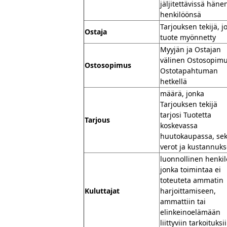
jäljitettävissä häne
henkilöönsä
Tarjouksen tekijä, jo
Ostaja
tuote myönnetty
Myyjän ja Ostajan
välinen Ostosopim
Ostosopimus
Ostotapahtuman
hetkellä
määrä, jonka
Tarjouksen tekijä
tarjosi Tuotetta
Tarjous
koskevassa
huutokaupassa, se
verot ja kustannuks
luonnollinen henkil
jonka toimintaa ei
toteuteta ammatin
Kuluttajat
harjoittamiseen,
ammattiin tai
elinkeinoelämään
liittyviin tarkoituksi