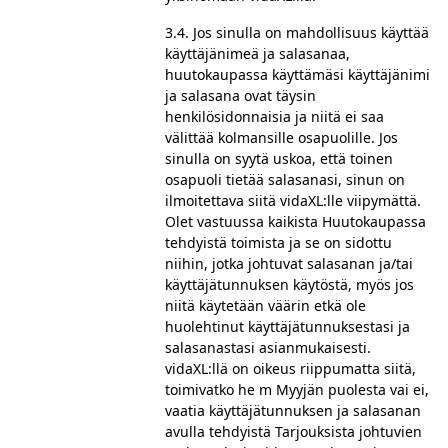
3.4. Jos sinulla on mahdollisuus käyttää
käyttäjänimeä ja salasanaa,
huutokaupassa käyttämäsi käyttäjänimi
ja salasana ovat täysin
henkilösidonnaisia ja niitä ei saa
välittää kolmansille osapuolille. Jos
sinulla on syytä uskoa, että toinen
osapuoli tietää salasanasi, sinun on
ilmoitettava siitä vidaXL:lle viipymättä.
Olet vastuussa kaikista Huutokaupassa
tehdyistä toimista ja se on sidottu
niihin, jotka johtuvat salasanan ja/tai
käyttäjätunnuksen käytöstä, myös jos
niitä käytetään väärin etkä ole
huolehtinut käyttäjätunnuksestasi ja
salasanastasi asianmukaisesti.
vidaXL:llä on oikeus riippumatta siitä,
toimivatko he m Myyjän puolesta vai ei,
vaatia käyttäjätunnuksen ja salasanan
avulla tehdyistä Tarjouksista johtuvien