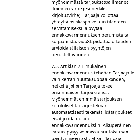
myöhemmässä tarjouksessa ilmenee
ilmeinen virhe (esimerkiksi
kirjoitusvirhe), Tarjoaja voi ottaa
yhteyttä asiakaspalveluun tilanteen
selvittämiseksi ja pyytää
ennakkovarmennuksen perumista tai
korjaamista. vidaXL pidättää oikeuden
arvioida tällaisten pyyntöjen
perusteltavuuden.
7.5. Artiklan 7.1 mukainen
ennakkovarmennus tehdään Tarjoajalle
vain kerran huutokauppaa kohden,
hetkellä jolloin Tarjoaja tekee
ensimmäisen tarjouksensa.
Myöhemmät enimmäistarjouksen
korotukset tai järjestelmän
automaattisesti tekemät lisätarjoukset
eivät johda uusiin
ennakkovarmennuksiin. Alkuperäinen
varaus pysyy voimassa huutokaupan
päättymiseen asti. Mikäli Tarjoaja