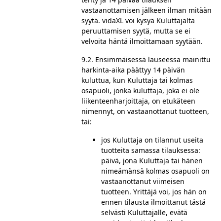
vastaanottamisen jälkeen ilman mitään
syytä. vidaXL voi kysyä Kuluttajalta
peruuttamisen syytä, mutta se ei
velvoita häntä ilmoittamaan syytään.
9.2. Ensimmäisessä lauseessa mainittu
harkinta-aika päättyy 14 päivän
kuluttua, kun Kuluttaja tai kolmas
osapuoli, jonka kuluttaja, joka ei ole
liikenteenharjoittaja, on etukäteen
nimennyt, on vastaanottanut tuotteen,
tai:
jos Kuluttaja on tilannut useita
tuotteita samassa tilauksessa:
päivä, jona Kuluttaja tai hänen
nimeämänsä kolmas osapuoli on
vastaanottanut viimeisen
tuotteen. Yrittäjä voi, jos hän on
ennen tilausta ilmoittanut tästä
selvästi Kuluttajalle, evätä