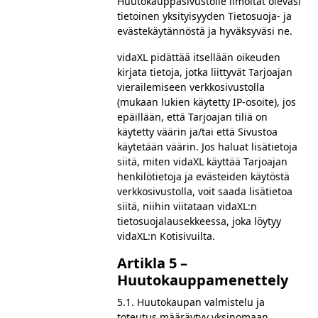
Huutokauppasivustolle ilmoitat olevasi
tietoinen yksityisyyden Tietosuoja- ja
evästekäytännöstä ja hyväksyväsi ne.
vidaXL pidättää itsellään oikeuden
kirjata tietoja, jotka liittyvät Tarjoajan
vierailemiseen verkkosivustolla
(mukaan lukien käytetty IP-osoite), jos
epäillään, että Tarjoajan tiliä on
käytetty väärin ja/tai että Sivustoa
käytetään väärin. Jos haluat lisätietoja
siitä, miten vidaXL käyttää Tarjoajan
henkilötietoja ja evästeiden käytöstä
verkkosivustolla, voit saada lisätietoa
siitä, niihin viitataan vidaXL:n
tietosuojalausekkeessa, joka löytyy
vidaXL:n Kotisivuilta.
Artikla 5 –
Huutokauppamenettely
5.1. Huutokaupan valmistelu ja
toteutus määräytyy yksinomaan