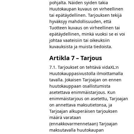
pohjalta. Näiden syiden takia
Huutokaupan kuvaus on virheellinen
tai epätäydellinen. Tarjouksen tekijä
hyväksyy mahdollisuuden, että
Tuotteen kuvaus on virheellinen tai
epätäydellinen, minkä vuoksi se ei voi
johtaa vaateisiin tai oikeuksiin
kuvauksista ja muista tiedoista.
Artikla 7 – Tarjous
7.1. Tarjoukset on tehtävä vidaXL:n
Huutokauppasivustolla ilmoittamalla
tavalla. Jokaisen Tarjoajan on ennen
huutokauppaan osallistumista
asetettava enimmäistarjous. Kun
enimmäistarjous on asetettu, Tarjoajan
on annettava maksutietonsa, ja
Tarjoajan alkuperäisen tarjouksen
määrä varataan
(ennakkovarmennetaan) Tarjoajan
maksutavalla huutokaupan