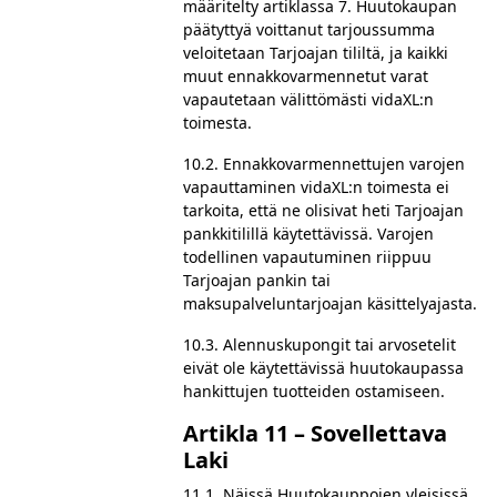
määritelty artiklassa 7. Huutokaupan
päätyttyä voittanut tarjoussumma
veloitetaan Tarjoajan tililtä, ja kaikki
muut ennakkovarmennetut varat
vapautetaan välittömästi vidaXL:n
toimesta.
10.2. Ennakkovarmennettujen varojen
vapauttaminen vidaXL:n toimesta ei
tarkoita, että ne olisivat heti Tarjoajan
pankkitilillä käytettävissä. Varojen
todellinen vapautuminen riippuu
Tarjoajan pankin tai
maksupalveluntarjoajan käsittelyajasta.
10.3. Alennuskupongit tai arvosetelit
eivät ole käytettävissä huutokaupassa
hankittujen tuotteiden ostamiseen.
Artikla 11 – Sovellettava
Laki
11.1. Näissä Huutokauppojen yleisissä