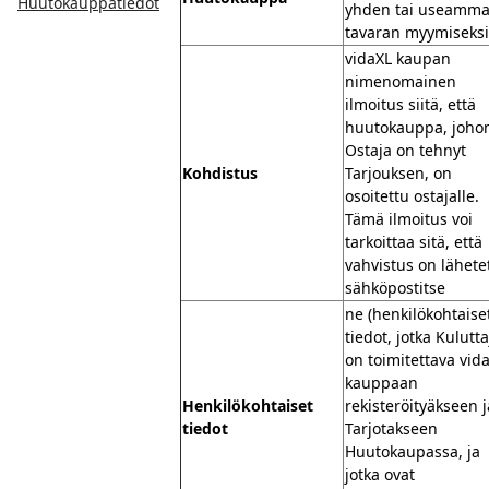
Huutokauppatiedot
yhden tai useamm
tavaran myymiseksi
vidaXL kaupan
nimenomainen
ilmoitus siitä, että
huutokauppa, joho
Ostaja on tehnyt
Kohdistus
Tarjouksen, on
osoitettu ostajalle.
Tämä ilmoitus voi
tarkoittaa sitä, että
vahvistus on lähete
sähköpostitse
ne (henkilökohtaise
tiedot, jotka Kulutt
on toimitettava vid
kauppaan
Henkilökohtaiset
rekisteröityäkseen j
tiedot
Tarjotakseen
Huutokaupassa, ja
jotka ovat