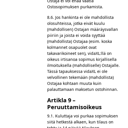
Ostaja ei voi enää vaatia
Ostosopimuksen purkamista.
8.6. Jos hankinta ei ole mahdollista
olosuhteissa, jotka eivät kuulu
(mahdollisen) Ostajan määräysvallan
piiriin ja joista ei voida syyttää
(mahdollista) Ostajaa (esim. koska
kolmannet osapuolet ovat
takavarikoineet sen), vidaXL:llä on
oikeus irtisanoa sopimus kirjallisella
ilmoituksella (mahdolliselle) Ostajalle.
Tässä tapauksessa vidaXL ei ole
velvollinen tekemään (mahdollista)
Ostajaa kohtaan muuta kuin
palauttamaan maksetun ostohinnan.
Artikla 9 –
Peruuttamisoikeus
9.1. Kuluttaja voi purkaa sopimuksen
siitä hetkestä alkaen, kun tilaus on
tehty ja 14 päivää tilauksen