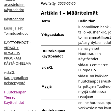
Päivitetty: 2026-05-20
arvostelujen
Käyttöehdot
Artikla 1 – Määritelmät
Käyttöehdot
Term
Definition
luonnollinen henkil
Ensisijaiset
tai oikeushenkilö, j
Toimitusehdot
Yritysasiakas
toimii ammatillisest
KÄYTTÖEHDOT –
ja/tai yrityksen edu
VIDAXL +
nämä yleiset
Huutokaupan
REWARDS
Huutokaupan
Käyttöehdot
PROGRAM
Käyttöehdot
KÄSTÄ-OHJELMA
vidaXL Commerce
vidaXL
Europe B.V.
vidaXL
vidaXL on kaikkien
Kauppapaikan
huutokauppasivusto
poistopyyntö
Myyjä
tarjottujen Tuottei
myyjä suhteessa
Huutokaupan
Ostajaan
Yleiset
Käyttöehdot
online huutokaupp
Verkkosivuston kaut
Huutokauppa