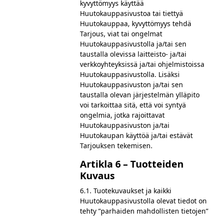
kyvyttömyys käyttää
Huutokauppasivustoa tai tiettyä
Huutokauppaa, kyvyttömyys tehdä
Tarjous, viat tai ongelmat
Huutokauppasivustolla ja/tai sen
taustalla olevissa laitteisto- ja/tai
verkkoyhteyksissä ja/tai ohjelmistoissa
Huutokauppasivustolla. Lisäksi
Huutokauppasivuston ja/tai sen
taustalla olevan järjestelmän ylläpito
voi tarkoittaa sitä, että voi syntyä
ongelmia, jotka rajoittavat
Huutokauppasivuston ja/tai
Huutokaupan käyttöä ja/tai estävät
Tarjouksen tekemisen.
Artikla 6 – Tuotteiden
Kuvaus
6.1. Tuotekuvaukset ja kaikki
Huutokauppasivustolla olevat tiedot on
tehty ”parhaiden mahdollisten tietojen”