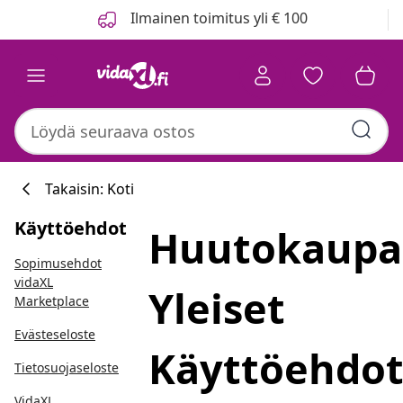
Edellinen
Seuraava
Ilmainen toimitus yli € 100
Takaisin: Koti
Käyttöehdot
Huutokaup
Keittiökokoelma
Sopimusehdot
vidaXL
Yleiset
Marketplace
Evästeseloste
#sharemevidaxl
Käyttöehdo
Tietosuojaseloste
VidaXL