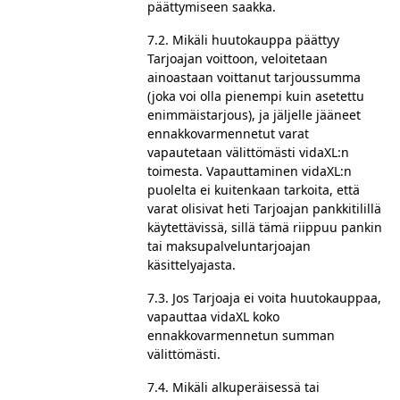
päättymiseen saakka.
7.2. Mikäli huutokauppa päättyy
Tarjoajan voittoon, veloitetaan
ainoastaan voittanut tarjoussumma
(joka voi olla pienempi kuin asetettu
enimmäistarjous), ja jäljelle jääneet
ennakkovarmennetut varat
vapautetaan välittömästi vidaXL:n
toimesta. Vapauttaminen vidaXL:n
puolelta ei kuitenkaan tarkoita, että
varat olisivat heti Tarjoajan pankkitilillä
käytettävissä, sillä tämä riippuu pankin
tai maksupalveluntarjoajan
käsittelyajasta.
7.3. Jos Tarjoaja ei voita huutokauppaa,
vapauttaa vidaXL koko
ennakkovarmennetun summan
välittömästi.
7.4. Mikäli alkuperäisessä tai