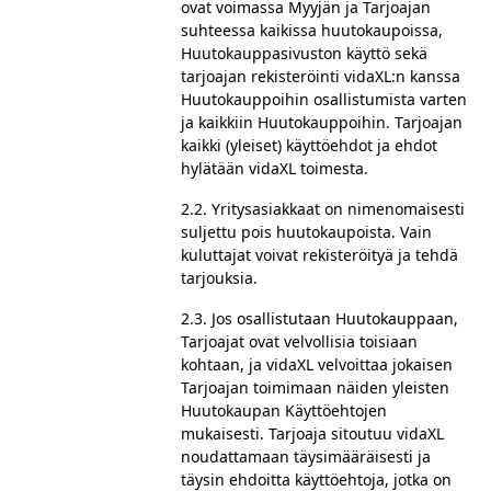
ovat voimassa Myyjän ja Tarjoajan
suhteessa kaikissa huutokaupoissa,
Huutokauppasivuston käyttö sekä
tarjoajan rekisteröinti vidaXL:n kanssa
Huutokauppoihin osallistumista varten
ja kaikkiin Huutokauppoihin. Tarjoajan
kaikki (yleiset) käyttöehdot ja ehdot
hylätään vidaXL toimesta.
2.2. Yritysasiakkaat on nimenomaisesti
suljettu pois huutokaupoista. Vain
kuluttajat voivat rekisteröityä ja tehdä
tarjouksia.
2.3. Jos osallistutaan Huutokauppaan,
Tarjoajat ovat velvollisia toisiaan
kohtaan, ja vidaXL velvoittaa jokaisen
Tarjoajan toimimaan näiden yleisten
Huutokaupan Käyttöehtojen
mukaisesti. Tarjoaja sitoutuu vidaXL
noudattamaan täysimääräisesti ja
täysin ehdoitta käyttöehtoja, jotka on