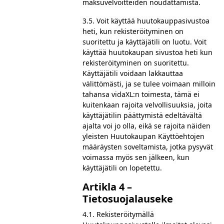
maksuvelvoitteiden noudattamista.
3.5. Voit käyttää huutokauppasivustoa
heti, kun rekisteröityminen on
suoritettu ja käyttäjätili on luotu. Voit
käyttää huutokaupan sivustoa heti kun
rekisteröityminen on suoritettu.
Käyttäjätili voidaan lakkauttaa
välittömästi, ja se tulee voimaan milloin
tahansa vidaXL:n toimesta, tämä ei
kuitenkaan rajoita velvollisuuksia, joita
käyttäjätilin päättymistä edeltävältä
ajalta voi jo olla, eikä se rajoita näiden
yleisten Huutokaupan Käyttöehtojen
määräysten soveltamista, jotka pysyvät
voimassa myös sen jälkeen, kun
käyttäjätili on lopetettu.
Artikla 4 –
Tietosuojalauseke
4.1. Rekisteröitymällä