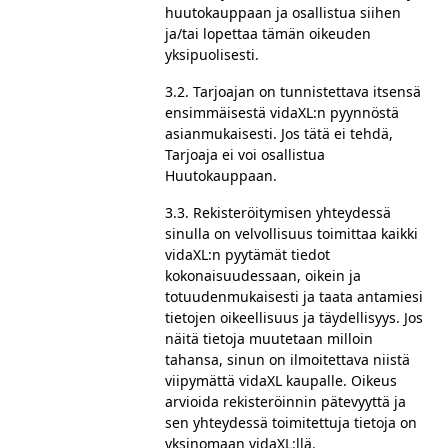
huutokauppaan ja osallistua siihen
ja/tai lopettaa tämän oikeuden
yksipuolisesti.
3.2. Tarjoajan on tunnistettava itsensä
ensimmäisestä vidaXL:n pyynnöstä
asianmukaisesti. Jos tätä ei tehdä,
Tarjoaja ei voi osallistua
Huutokauppaan.
3.3. Rekisteröitymisen yhteydessä
sinulla on velvollisuus toimittaa kaikki
vidaXL:n pyytämät tiedot
kokonaisuudessaan, oikein ja
totuudenmukaisesti ja taata antamiesi
tietojen oikeellisuus ja täydellisyys. Jos
näitä tietoja muutetaan milloin
tahansa, sinun on ilmoitettava niistä
viipymättä vidaXL kaupalle. Oikeus
arvioida rekisteröinnin pätevyyttä ja
sen yhteydessä toimitettuja tietoja on
yksinomaan vidaXL:llä.