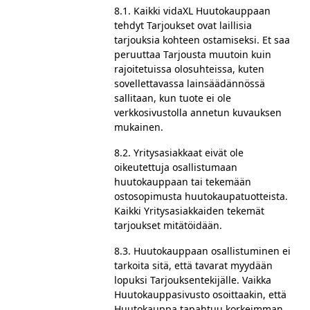
8.1. Kaikki vidaXL Huutokauppaan
tehdyt Tarjoukset ovat laillisia
tarjouksia kohteen ostamiseksi. Et saa
peruuttaa Tarjousta muutoin kuin
rajoitetuissa olosuhteissa, kuten
sovellettavassa lainsäädännössä
sallitaan, kun tuote ei ole
verkkosivustolla annetun kuvauksen
mukainen.
8.2. Yritysasiakkaat eivät ole
oikeutettuja osallistumaan
huutokauppaan tai tekemään
ostosopimusta huutokaupatuotteista.
Kaikki Yritysasiakkaiden tekemät
tarjoukset mitätöidään.
8.3. Huutokauppaan osallistuminen ei
tarkoita sitä, että tavarat myydään
lopuksi Tarjouksentekijälle. Vaikka
Huutokauppasivusto osoittaakin, että
Huutokauppa tapahtuu korkeimman