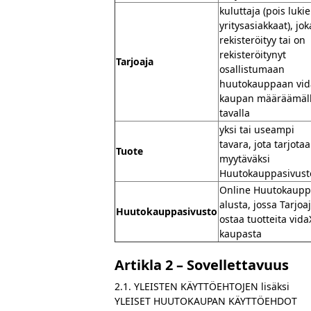
kuluttaja (pois luki
yritysasiakkaat), jok
rekisteröityy tai on
rekisteröitynyt
Tarjoaja
osallistumaan
huutokauppaan vid
kaupan määräämäl
tavalla
yksi tai useampi
tavara, jota tarjota
Tuote
myytäväksi
Huutokauppasivusto
Online Huutokaupp
alusta, jossa Tarjoa
Huutokauppasivusto
ostaa tuotteita vida
kaupasta
Artikla 2 – Sovellettavuus
2.1. YLEISTEN KÄYTTÖEHTOJEN lisäksi
YLEISET HUUTOKAUPAN KÄYTTÖEHDOT