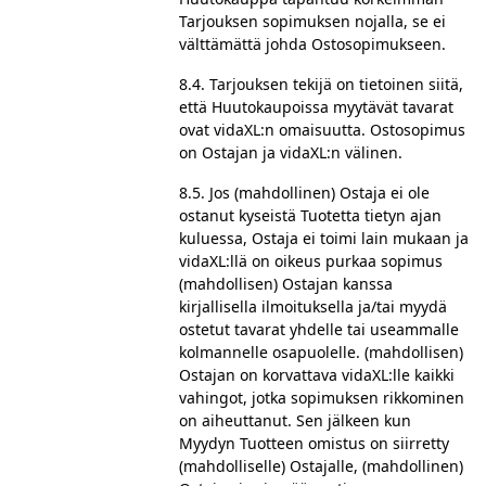
Tarjouksen sopimuksen nojalla, se ei
välttämättä johda Ostosopimukseen.
8.4. Tarjouksen tekijä on tietoinen siitä,
että Huutokaupoissa myytävät tavarat
ovat vidaXL:n omaisuutta. Ostosopimus
on Ostajan ja vidaXL:n välinen.
8.5. Jos (mahdollinen) Ostaja ei ole
ostanut kyseistä Tuotetta tietyn ajan
kuluessa, Ostaja ei toimi lain mukaan ja
vidaXL:llä on oikeus purkaa sopimus
(mahdollisen) Ostajan kanssa
kirjallisella ilmoituksella ja/tai myydä
ostetut tavarat yhdelle tai useammalle
kolmannelle osapuolelle. (mahdollisen)
Ostajan on korvattava vidaXL:lle kaikki
vahingot, jotka sopimuksen rikkominen
on aiheuttanut. Sen jälkeen kun
Myydyn Tuotteen omistus on siirretty
(mahdolliselle) Ostajalle, (mahdollinen)