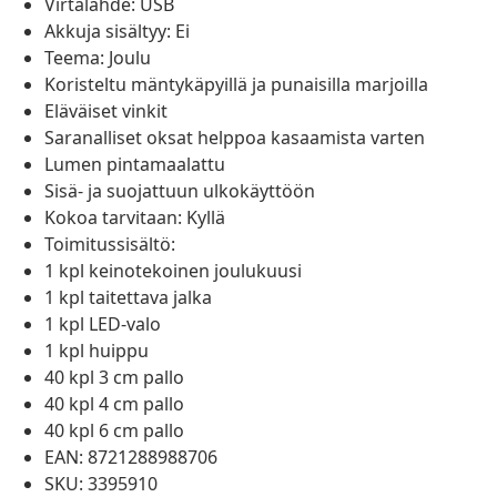
Virtalähde: USB
Akkuja sisältyy: Ei
Teema: Joulu
Koristeltu mäntykäpyillä ja punaisilla marjoilla
Eläväiset vinkit
Saranalliset oksat helppoa kasaamista varten
Lumen pintamaalattu
Sisä- ja suojattuun ulkokäyttöön
Kokoa tarvitaan: Kyllä
Toimitussisältö:
1 kpl keinotekoinen joulukuusi
1 kpl taitettava jalka
1 kpl LED-valo
1 kpl huippu
40 kpl 3 cm pallo
40 kpl 4 cm pallo
40 kpl 6 cm pallo
EAN: 8721288988706
SKU: 3395910