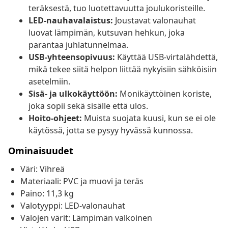
teräksestä, tuo luotettavuutta joulukoristeille.
LED-nauhavalaistus:
Joustavat valonauhat
luovat lämpimän, kutsuvan hehkun, joka
parantaa juhlatunnelmaa.
USB-yhteensopivuus:
Käyttää USB-virtalähdettä,
mikä tekee siitä helpon liittää nykyisiin sähköisiin
asetelmiin.
Sisä- ja ulkokäyttöön:
Monikäyttöinen koriste,
joka sopii sekä sisälle että ulos.
Hoito-ohjeet:
Muista suojata kuusi, kun se ei ole
käytössä, jotta se pysyy hyvässä kunnossa.
Ominaisuudet
Väri: Vihreä
Materiaali: PVC ja muovi ja teräs
Paino: 11,3 kg
Valotyyppi: LED-valonauhat
Valojen värit: Lämpimän valkoinen