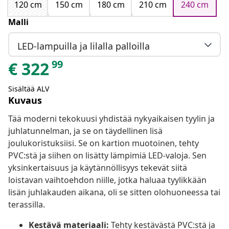
120 cm
150 cm
180 cm
210 cm
240 cm
Malli
LED-lampuilla ja lilalla palloilla
99
€
322
Sisältää ALV
Kuvaus
Tää moderni tekokuusi yhdistää nykyaikaisen tyylin ja
juhlatunnelman, ja se on täydellinen lisä
joulukoristuksiisi. Se on kartion muotoinen, tehty
PVC:stä ja siihen on lisätty lämpimiä LED-valoja. Sen
yksinkertaisuus ja käytännöllisyys tekevät siitä
loistavan vaihtoehdon niille, jotka haluaa tyylikkään
lisän juhlakauden aikana, oli se sitten olohuoneessa tai
terassilla.
Kestävä materiaali:
Tehty kestävästä PVC:stä ja