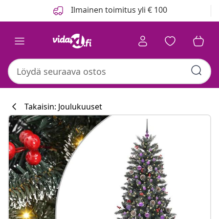
Edellinen
Seuraava
Ilmainen toimitus yli € 100
Takaisin: Joulukuuset
Keittiökokoelm
#sharemevidaxl