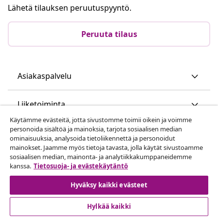
Lähetä tilauksen peruutuspyyntö.
Peruuta tilaus
Asiakaspalvelu
Liiketoiminta
Käytämme evästeitä, jotta sivustomme toimii oikein ja voimme
personoida sisältöä ja mainoksia, tarjota sosiaalisen median
vidaXL
ominaisuuksia, analysoida tietoliikennettä ja personoidut
mainokset. Jaamme myös tietoja tavasta, jolla käytät sivustoamme
sosiaalisen median, mainonta- ja analytiikkakumppaneidemme
Löydä lisää
kanssa.
Tietosuoja- ja evästekäytäntö
Hyväksy kaikki evästeet
Hylkää kaikki