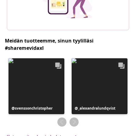
Meidän tuotteemme, sinun tyylilläsi
#sharemevidaxl
Julkaissut
svenssonchristopher
Julkaissut
_alexandralundqvist