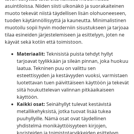
asuintiloissa. Niiden siisti ulkonäkö ja suorakaiteinen
muoto tekevät niistä täydellisen lisän olohuoneeseen,
tuoden käytännöllisyyttä ja kauneutta. Minimalistinen
muotoilu sopii hyvin moderniin sisustukseen ja tarjoaa
tilaa esineiden järjestelemiseen ja esittelyyn, joten ne
käyvät sekä kotiin että toimistoon.
Materiaalit:
Teknisistä puista tehdyt hyllyt
tarjoavat tyylikkään ja sileän pinnan, joka huokuu
laatua. Tekninen puu on valittu sen
esteettisyyden ja kestävyyden vuoksi, varmistaen
luotettavan tuen päivittäiseen käyttöön ja tekevät
siitä houkuttelevan valinnan pitkäaikaiseen
käyttöön.
Kaikki osat:
Seinähyllyt tulevat kestävistä
metallikehyksistä, jotka tuovat lisää tukea
puuhyllyille. Nämä osat ovat täydellinen
yhdistelmä monikäyttöisyyteen kirjojen,
koristeiden ja toimistotarvikkeiden esittelyyn,