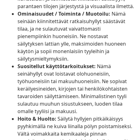
parantaen tilojen järjestystä ja visuaalista ilmettä.
Ominaisuudet / Toiminta / Muotoilu:
Nämä
seinään kiinnitettävät ratkaisuhyllyt säästävät
tilaa, ja ne sulautuvat vaivattomasti
pienempiinkin huoneisiin. Ne nostavat
säilytyksen lattian ylle, maksimoiden huoneen
käytön ja sopii monenlaisiin tyyleihin ja
säilytysmieltymyksiin.
Suositellut käyttötarkoitukset:
Nämä
seinähyllyt ovat loistavat olohuoneisiin,
työhuoneisiin tai makuuhuoneisiin. Ne sopivat
keräilyesineiden, kirjojen tai henkilökohtaisten
tavaroiden säilyttämiseen. Minimalistinen tyyli
sulautuu muuhun sisustukseen, luoden tilaa
omalle tyyliisi ja makuusi.
Hoito & Huolto:
Säilytä hyllyjen pitkäikäisyys
pyyhkimällä ne kuiva liinalla pölyn poistamiseksi.
Vältä voimakkaita kemikaaleja pinnan