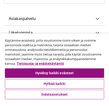
Asiakaspalvelu
Liiketoiminta
Käytämme evästeitä, jotta sivustomme toimii oikein ja voimme
personoida sisältöä ja mainoksia, tarjota sosiaalisen median
vidaXL
ominaisuuksia, analysoida tietoliikennettä ja personoidut
mainokset. Jaamme myös tietoja tavasta, jolla käytät sivustoamme
sosiaalisen median, mainonta- ja analytiikkakumppaneidemme
Löydä lisää
kanssa.
Tietosuoja- ja evästekäytäntö
Hyväksy kaikki evästeet
Hylkää kaikki
Evästeasetukset
© 2008-2026 vidaXL www.vidaxl.fi on vidaXL Marketplace
Europe B.V. yrityksen verkkosivu