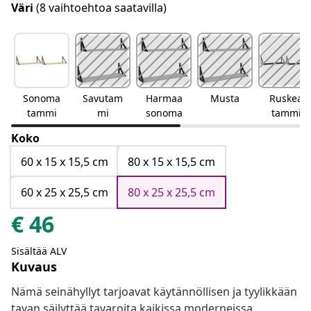
Väri
(8 vaihtoehtoa saatavilla)
Sonoma
Savutam
Harmaa
Musta
Ruskea
tammi
mi
sonoma
tammi
Koko
60 x 15 x 15,5 cm
80 x 15 x 15,5 cm
60 x 25 x 25,5 cm
80 x 25 x 25,5 cm
€
46
Sisältää ALV
Kuvaus
Nämä seinähyllyt tarjoavat käytännöllisen ja tyylikkään
tavan säilyttää tavaroita kaikissa moderneissa