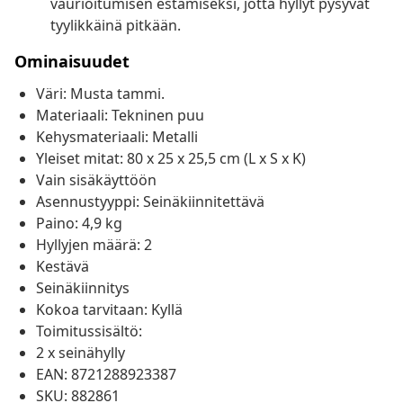
vaurioitumisen estämiseksi, jotta hyllyt pysyvät
tyylikkäinä pitkään.
Ominaisuudet
Väri: Musta tammi.
Materiaali: Tekninen puu
Kehysmateriaali: Metalli
Yleiset mitat: 80 x 25 x 25,5 cm (L x S x K)
Vain sisäkäyttöön
Asennustyyppi: Seinäkiinnitettävä
Paino: 4,9 kg
Hyllyjen määrä: 2
Kestävä
Seinäkiinnitys
Kokoa tarvitaan: Kyllä
Toimitussisältö:
2 x seinähylly
EAN: 8721288923387
SKU: 882861