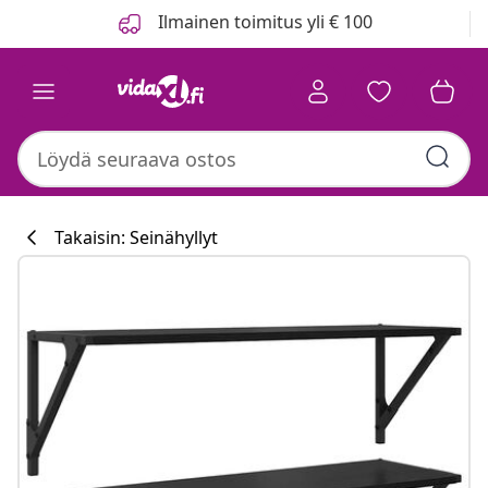
Edellinen
Seuraava
Ilmainen toimitus yli € 100
Takaisin: Seinähyllyt
Keittiökokoelm
#sharemevidaxl