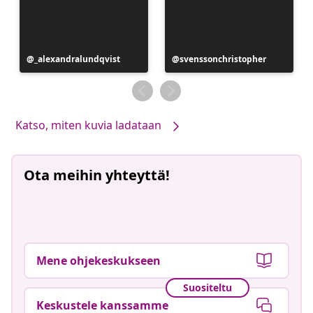
Julkaissut
_alexandralundqvist
Julkaissut
svenssonchristopher
Katso, miten kuvia ladataan
Ota meihin yhteyttä!
Mene ohjekeskukseen
Suositeltu
Keskustele kanssamme