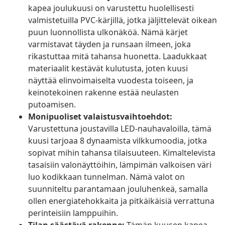
kapea joulukuusi on varustettu huolellisesti
valmistetuilla PVC-kärjillä, jotka jäljittelevät oikean
puun luonnollista ulkonäköä. Nämä kärjet
varmistavat täyden ja runsaan ilmeen, joka
rikastuttaa mitä tahansa huonetta. Laadukkaat
materiaalit kestävät kulutusta, joten kuusi
näyttää elinvoimaiselta vuodesta toiseen, ja
keinotekoinen rakenne estää neulasten
putoamisen.
Monipuoliset valaistusvaihtoehdot:
Varustettuna joustavilla LED-nauhavaloilla, tämä
kuusi tarjoaa 8 dynaamista vilkkumoodia, jotka
sopivat mihin tahansa tilaisuuteen. Kimaltelevista
tasaisiin valonäyttöihin, lämpimän valkoisen väri
luo kodikkaan tunnelman. Nämä valot on
suunniteltu parantamaan jouluhenkeä, samalla
ollen energiatehokkaita ja pitkäikäisiä verrattuna
perinteisiin lamppuihin.