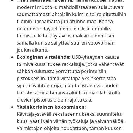
Tilan säästävä rakenne:
Tämän kuusen kapea,
moderni muotoilu mahdollistaa sen sulautuvan
saumattomasti ahtaisiin kulmiin tai rajoitettuihin
tiloihin uhraamatta juhlatunnelmaa. Kapea
rakenne on täydellinen pienille asunnoille,
toimistoille tai käytäville, maksimoiden tilan
samalla kun se säilyttää suuren vetovoiman
joulun aikana.
Ekologinen virtalähde:
USB-yhteyden kautta
toimiva kuusi tukee ratkaisuja, jotka vähentävät
sähkönkulutusta verrattuna perinteisiin
pistokkeisiin. Tämä virtatapa yksinkertaistaa
sijoitusvaihtoehtoja, mahdollistaen vapauden
koristella mitä tahansa aluetta ilman lähistöllä
olevien pistorasioiden rajoituksia.
Yksinkertainen kokoaminen:
Käyttäjäystävälliseksi asennukseksi suunniteltu
kuusi vaatii vain vähän työkaluja ja vaivannäköä.
Valmistajan ohjeita noudattaen, tämän kuusen