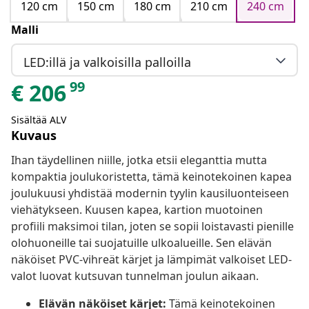
120 cm
150 cm
180 cm
210 cm
240 cm
Malli
LED:illä ja valkoisilla palloilla
99
€
206
Sisältää ALV
Kuvaus
Ihan täydellinen niille, jotka etsii eleganttia mutta
kompaktia joulukoristetta, tämä keinotekoinen kapea
joulukuusi yhdistää modernin tyylin kausiluonteiseen
viehätykseen. Kuusen kapea, kartion muotoinen
profiili maksimoi tilan, joten se sopii loistavasti pienille
olohuoneille tai suojatuille ulkoalueille. Sen elävän
näköiset PVC-vihreät kärjet ja lämpimät valkoiset LED-
valot luovat kutsuvan tunnelman joulun aikaan.
Elävän näköiset kärjet:
Tämä keinotekoinen