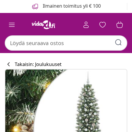
Edellinen
Seuraava
Ilmainen toimitus yli € 100
Takaisin: Joulukuuset
Keittiökokoelm
#sharemevidaxl