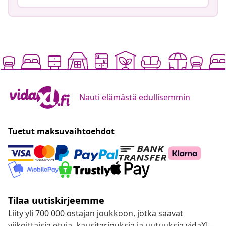
Nauti elämästä edullisemmin
Tuetut maksuvaihtoehdot
Tilaa uutiskirjeemme
Liity yli 700 000 ostajan joukkoon, jotka saavat
viikoittaisia etuja, kausitarjouksia ja uutuuksia vidaXL-