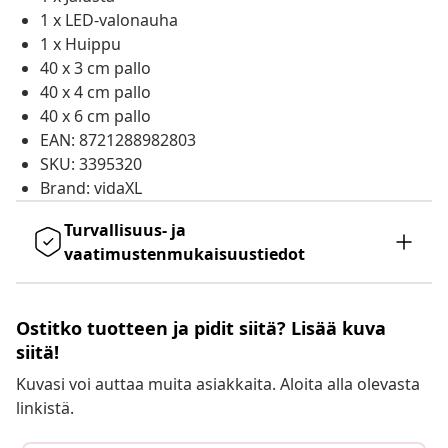
1 x LED-valonauha
1 x Huippu
40 x 3 cm pallo
40 x 4 cm pallo
40 x 6 cm pallo
EAN: 8721288982803
SKU: 3395320
Brand: vidaXL
Turvallisuus- ja
vaatimustenmukaisuustiedot
Ostitko tuotteen ja pidit siitä? Lisää kuva
siitä!
Kuvasi voi auttaa muita asiakkaita. Aloita alla olevasta
linkistä.