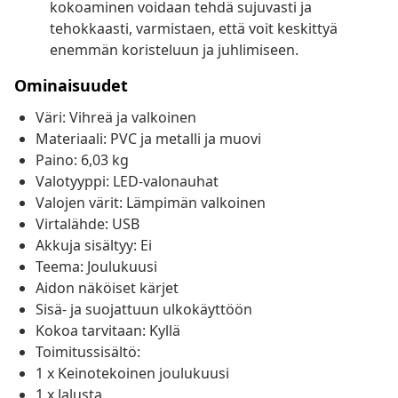
kokoaminen voidaan tehdä sujuvasti ja
tehokkaasti, varmistaen, että voit keskittyä
enemmän koristeluun ja juhlimiseen.
Ominaisuudet
Väri: Vihreä ja valkoinen
Materiaali: PVC ja metalli ja muovi
Paino: 6,03 kg
Valotyyppi: LED-valonauhat
Valojen värit: Lämpimän valkoinen
Virtalähde: USB
Akkuja sisältyy: Ei
Teema: Joulukuusi
Aidon näköiset kärjet
Sisä- ja suojattuun ulkokäyttöön
Kokoa tarvitaan: Kyllä
Toimitussisältö:
1 x Keinotekoinen joulukuusi
1 x Jalusta