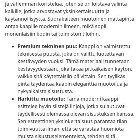
ja vähemmän koristelua, joten se on loistava valinta
kaikille, jotka arvostavat yksinkertaisuutta ja
käytännöllisyyttä. Suorakaiteen muotoinen mattapinta
antaa kaapille modernin ilmeen, mikä sopii
monenlaisiin kodin tai toimiston tiloihin.
Premium tekninen puu:
Kaappi on valmistettu
teknisestä puusta, joka on valittu luotettavan
kestävyyden vuoksi. Tämä materiaali tunnetaan
kestävyydestään, joka takaa pitkäikäisen käytön,
vaikka sitä käytettäisiin päivittäin. Sen tyylikäs
pinta täydentää kaapin eleganttia muotoilua ja
nykyaikaista sisustusta.
Harkittu muotoilu:
Tämä moderni kaappi
esittelee hyvin siistejä linjoja, jotka sulautuvat
täydellisesti olemassa olevan sisustuksen kanssa.
Sen esteettinen yksinkertaisuus parantaa tilan
toimivuutta ilman, että se varastaa huomiota
muista sisustuselementeistä, tehden siitä