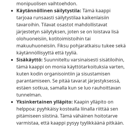
monipuolisen vaihtoehdon.
Käytännöllinen säilytystila:
Tämä kaappi
tarjoaa runsaasti säilytystilaa kaikenlaisiin
tavaroihin. Tilavat osastot mahdollistavat
järjestetyn säilytyksen, joten se on loistava lisä
olohuoneisiin, kotitoimistoihin tai
makuuhuoneisiin. Fiksu pohjaratkaisu tukee sekä
käytännöllisyyttä että tyyliä.
Sisäkäyttö:
Suunniteltu varsinaisesti sisätiloihin,
tämä kaappi on monia käyttötarkoituksia varten,
kuten kodin organisointiin ja sisustamisen
parantamiseen. Se pitää tavarat järjestyksessä,
estäen sotkua, samalla kun se luo rauhoittavan
tunnelman.
Yksinkertainen ylläpito:
Kaapin ylläpito on
helppoa: pyyhkäisy kostealla liinalla riittää sen
pitämiseen siistinä. Tämä vähäinen hoitotarve
varmistaa, että kaappi pysyy tyylikkäänä pitkään.