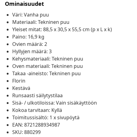
Ominaisuudet
Väri: Vanha puu
Materiaali: Tekninen puu
Yleiset mitat: 88,5 x 30,5 x 55,5 cm (p x L x k)
Paino: 16,9 kg
Ovien määrä: 2
Hyllyjen määrä: 3
Kehysmateriaali: Tekninen puu
Oven materiaali: Tekninen puu
Takaa -aineisto: Tekninen puu
Florin
Kestävä
Runsaasti säilytystilaa
Sisä- / ulkotiloissa: Vain sisäkäyttöön
Kokoa tarvitaan: Kyllä
Toimitussisältö: 1 x sivupöytä
EAN: 8721288934987
SKU: 880299