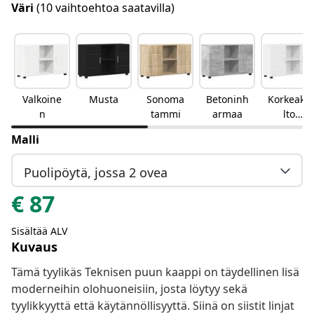
Väri
(10 vaihtoehtoa saatavilla)
Valkoine
Musta
Sonoma
Betoninh
Korkeakii
n
tammi
armaa
lto
valkoinen
Malli
Puolipöytä, jossa 2 ovea
€
87
Sisältää ALV
Kuvaus
Tämä tyylikäs Teknisen puun kaappi on täydellinen lisä
moderneihin olohuoneisiin, josta löytyy sekä
tyylikkyyttä että käytännöllisyyttä. Siinä on siistit linjat