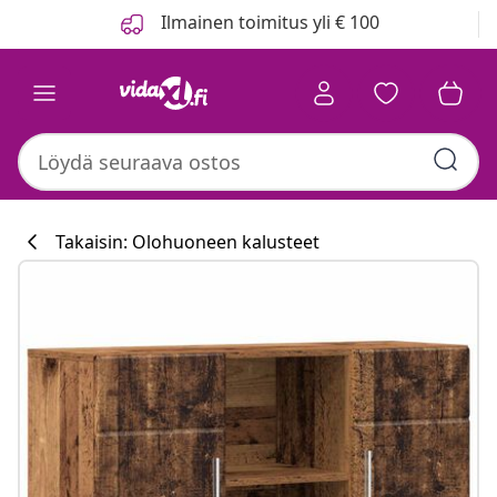
Edellinen
Seuraava
Ilmainen toimitus yli € 100
Takaisin: Olohuoneen kalusteet
Keittiökokoelm
#sharemevidaxl