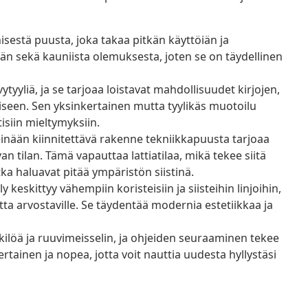
isestä puusta, joka takaa pitkän käyttöiän ja
än sekä kauniista olemuksesta, joten se on täydellinen
ytyyliä, ja se tarjoaa loistavat mahdollisuudet kirjojen,
iseen. Sen yksinkertainen mutta tyylikäs muotoilu
isiin mieltymyksiin.
inään kiinnitettävä rakenne tekniikkapuusta tarjoaa
an tilan. Tämä vapauttaa lattiatilaa, mikä tekee siitä
otka haluavat pitää ympäristön siistinä.
 keskittyy vähempiin koristeisiin ja siisteihin linjoihin,
ta arvostaville. Se täydentää modernia estetiikkaa ja
ilöä ja ruuvimeisselin, ja ohjeiden seuraaminen tekee
tainen ja nopea, jotta voit nauttia uudesta hyllystäsi