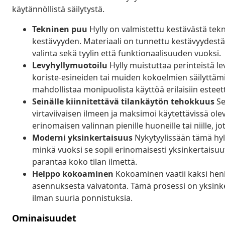
käytännöllistä säilytystä.
Tekninen puu
Hylly on valmistettu kestävästä tekn
kestävyyden. Materiaali on tunnettu kestävyydestä
valinta sekä tyylin että funktionaalisuuden vuoksi.
Levyhyllymuotoilu
Hylly muistuttaa perinteistä lev
koriste-esineiden tai muiden kokoelmien säilyttäm
mahdollistaa monipuolista käyttöä erilaisiin esteett
Seinälle kiinnitettävä tilankäytön tehokkuus
Se
virtaviivaisen ilmeen ja maksimoi käytettävissä olev
erinomaisen valinnan pienille huoneille tai niille, j
Moderni yksinkertaisuus
Nykytyylissään tämä hylly
minkä vuoksi se sopii erinomaisesti yksinkertaisuut
parantaa koko tilan ilmettä.
Helppo kokoaminen
Kokoaminen vaatii kaksi henk
asennuksesta vaivatonta. Tämä prosessi on yksinker
ilman suuria ponnistuksia.
Ominaisuudet