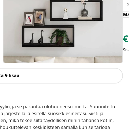
Mä
€
Sis
ä 9 lisää
ylin, ja se parantaa olohuoneesi ilmettä. Suunniteltu
jestellä ja esitellä suosikkiesineitäsi. Siisti ja
en, mikä tekee siitä täydellisen mihin tahansa kotiin,
i houkuttelevan keskipisteen samalla kun se tarjoaa