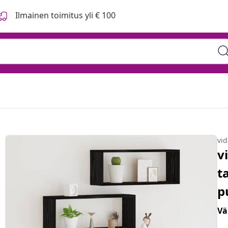
Ilmainen toimitus yli € 100
vi
v
t
p
Vä