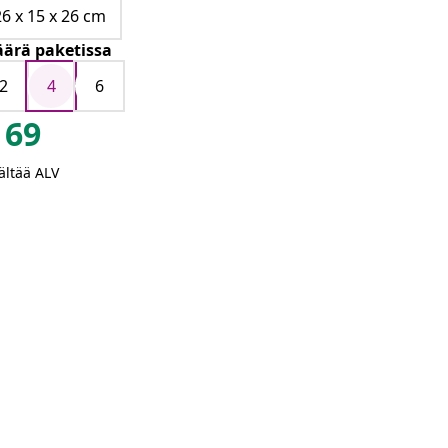
26 x 15 x 26 cm
ärä paketissa
2
4
6
69
ältää ALV