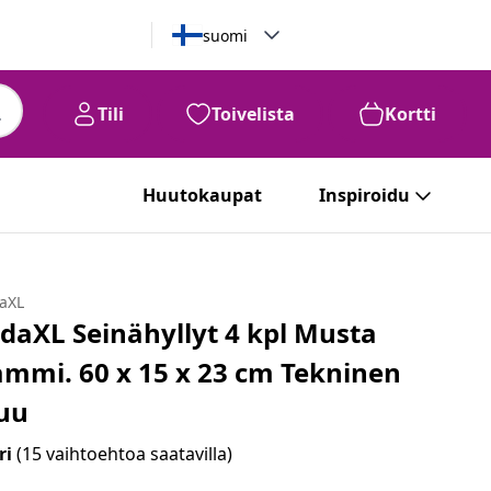
suomi
Tili
Toivelista
Kortti
Huutokaupat
Inspiroidu
daXL
idaXL Seinähyllyt 4 kpl Musta
ammi. 60 x 15 x 23 cm Tekninen
uu
ri
(15 vaihtoehtoa saatavilla)