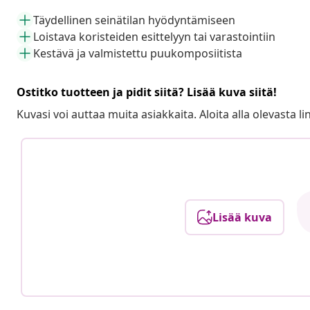
Täydellinen seinätilan hyödyntämiseen
Loistava koristeiden esittelyyn tai varastointiin
Kestävä ja valmistettu puukomposiitista
Ostitko tuotteen ja pidit siitä? Lisää kuva siitä!
Kuvasi voi auttaa muita asiakkaita. Aloita alla olevasta lin
Lisää kuva