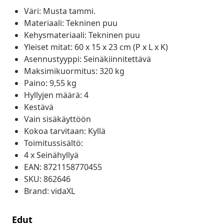
Väri: Musta tammi.
Materiaali: Tekninen puu
Kehysmateriaali: Tekninen puu
Yleiset mitat: 60 x 15 x 23 cm (P x L x K)
Asennustyyppi: Seinäkiinnitettävä
Maksimikuormitus: 320 kg
Paino: 9,55 kg
Hyllyjen määrä: 4
Kestävä
Vain sisäkäyttöön
Kokoa tarvitaan: Kyllä
Toimitussisältö:
4 x Seinähyllyä
EAN: 8721158770455
SKU: 862646
Brand: vidaXL
Edut