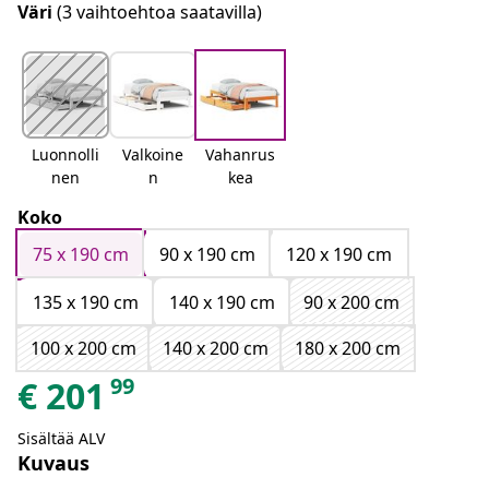
Väri
(3 vaihtoehtoa saatavilla)
Luonnolli
Valkoine
Vahanrus
nen
n
kea
Koko
75 x 190 cm
90 x 190 cm
120 x 190 cm
135 x 190 cm
140 x 190 cm
90 x 200 cm
100 x 200 cm
140 x 200 cm
180 x 200 cm
99
€
201
Sisältää ALV
Kuvaus