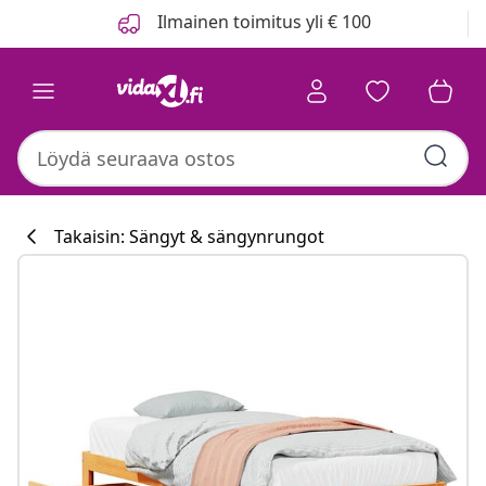
Edellinen
Seuraava
Ilmainen toimitus yli € 100
Takaisin: Sängyt & sängynrungot
Keittiökokoelm
#sharemevidaxl