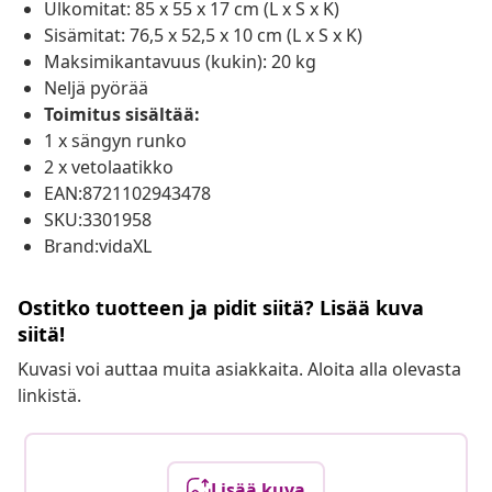
Ulkomitat: 85 x 55 x 17 cm (L x S x K)
Sisämitat: 76,5 x 52,5 x 10 cm (L x S x K)
Maksimikantavuus (kukin): 20 kg
Neljä pyörää
Toimitus sisältää:
1 x sängyn runko
2 x vetolaatikko
EAN:8721102943478
SKU:3301958
Brand:vidaXL
Ostitko tuotteen ja pidit siitä? Lisää kuva
siitä!
Kuvasi voi auttaa muita asiakkaita. Aloita alla olevasta
linkistä.
Lisää kuva