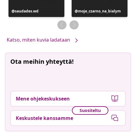
Julkaissut
saudades.wd
Julkaissut
moje_czarno_na_bialym
Katso, miten kuvia ladataan
Ota meihin yhteyttä!
Mene ohjekeskukseen
Suositeltu
Keskustele kanssamme