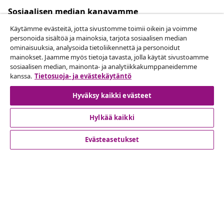
Sosiaalisen median kanavamme
Käytämme evästeitä, jotta sivustomme toimii oikein ja voimme
personoida sisältöä ja mainoksia, tarjota sosiaalisen median
ominaisuuksia, analysoida tietoliikennettä ja personoidut
mainokset. Jaamme myös tietoja tavasta, jolla käytät sivustoamme
Peruuta tilaus
sosiaalisen median, mainonta- ja analytiikkakumppaneidemme
Lähetä tilauksen peruutuspyyntö.
kanssa.
Tietosuoja- ja evästekäytäntö
Hyväksy kaikki evästeet
Peruuta tilaus
Hylkää kaikki
Evästeasetukset
Asiakaspalvelu
Liiketoiminta
vidaXL