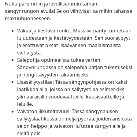
Nuku paremmin ja levollisemmin tämän
sängynrungon avulla! Se on viihtyisä lisä mihin tahansa
makuuhuoneeseen.
Vakaa ja kestävä runko: Massiivimänty tunnetaan
lujuudestaan ja kestävyydestään. Sen suorat syyt
ja erottuvat oksat lisäävät sen maalaismaista
viehätystä.
Sälepohja optimaalista tukea varten:
Sängynrungossa on sälepohja patjan tukemiseksi
ja hengittävyyden takaamiseksi.
Lisäsäilytystilaa: Tässä sängynpohjassa on kaksi
laatikkoa alla, joissa on säilytystilaa esimerkiksi
ylimääräisille vuodevaatteille, kausivaatteille ja
leluille.
Vaivaton liikuteltavuus: Tässä sängynalusen
säilytyslaatikossa on neljä pyörää, joiden ansiosta
se on helppo ja vaivaton liu'uttaa sängyn alle ja
sieltä pois.