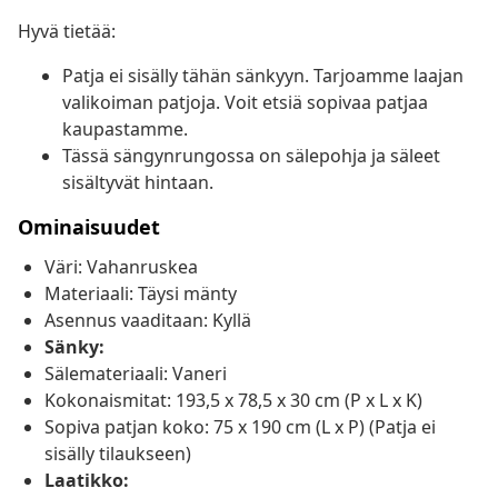
Hyvä tietää:
Patja ei sisälly tähän sänkyyn. Tarjoamme laajan
valikoiman patjoja. Voit etsiä sopivaa patjaa
kaupastamme.
Tässä sängynrungossa on sälepohja ja säleet
sisältyvät hintaan.
Ominaisuudet
Väri: Vahanruskea
Materiaali: Täysi mänty
Asennus vaaditaan: Kyllä
Sänky:
Sälemateriaali: Vaneri
Kokonaismitat: 193,5 x 78,5 x 30 cm (P x L x K)
Sopiva patjan koko: 75 x 190 cm (L x P) (Patja ei
sisälly tilaukseen)
Laatikko: